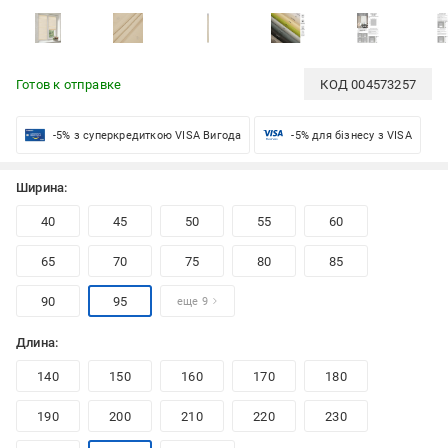
Готов к отправке
КОД
004573257
-5% з суперкредиткою VISA Вигода
-5% для бізнесу з VISA
Ширина:
40
45
50
55
60
65
70
75
80
85
90
95
еще 9
Длина:
140
150
160
170
180
190
200
210
220
230