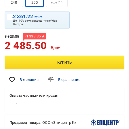
240
250
еще 7
2 361.22
₴/шт.
До -10% з суперкредиткою Visa
Вигода
-
1 338.35
₴
3 823.85
2 485.50
₴/шт.
КУПИТЬ
В желания
В сравнение
Оплата частями или кредит
Продавец товара:
ООО «Эпицентр К»