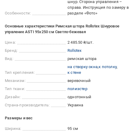
шнур. Сторона управления –
справа. Инструкция по замеру в
Особенности:
разделе «Фото»
Основные характеристики Римская штора Rollotex Шнуровое
упрвление ASTI 95x250 см Светло-бежевая
Цена:
2 485.50 ₴/шт.
Бренд:
Rollotex
Вид:
римская штора
на створку окна
к потолку
Тип крепления:
к стене
Механизм:
веревочный
Тип ткани:
полиэстер
Дизайн:
однотонный
Страна-производитель:
Украина
Размеры и вес
Ширина:
95 см