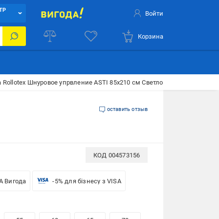
ТР
Войти
Корзина
 Rollotex Шнуровое упрвление ASTI 85x210 см Светло-бежевая
оставить отзыв
КОД
004573156
A Вигода
-5% для бізнесу з VISA