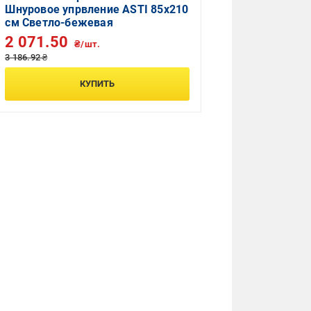
Шнуровое упрвление ASTI 85x210
см Светло-бежевая
2 071.50
₴/шт.
3 186.92 ₴
КУПИТЬ