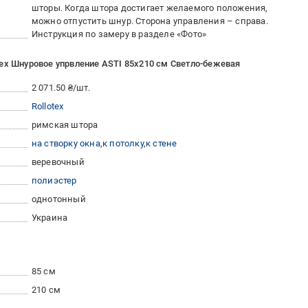
шторы. Когда штора достигает желаемого положения,
можно отпустить шнур. Сторона управления – справа.
Инструкция по замеру в разделе «Фото»
ex Шнуровое упрвление ASTI 85x210 см Светло-бежевая
2 071.50 ₴/шт.
Rollotex
римская штора
на створку окна
к потолку
к стене
веревочный
полиэстер
однотонный
Украина
85 см
210 см