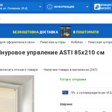
ЕВ
ЭПИЦЕН
ИНФОРМАЦИЯ
в, ул. Полярная, 20-Д
БИЗНЕС
 для оформления окон
Римские шторы
Rollotex
Римская штора
Шнуровое упрвление ASTI 85x210 см
аписать отзыв о товаре
Наличие товара в магазинах (267)
Готов к отправке
-5% з суперкредиткою VIS
Ширина: