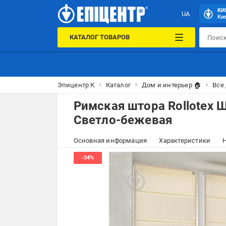
КИ
UA
Кие
КАТАЛОГ ТОВАРОВ
Эпицентр К
Каталог
Дом и интерьер 🏠
Все
Римская штора Rollotex 
Светло-бежевая
Основная информация
Характеристики
Н