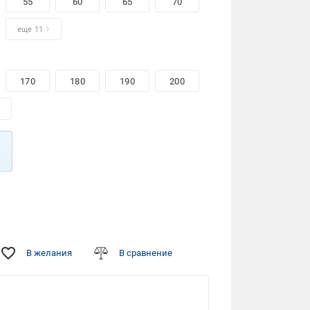
55
60
65
70
еще 11
170
180
190
200
В желания
В сравнение