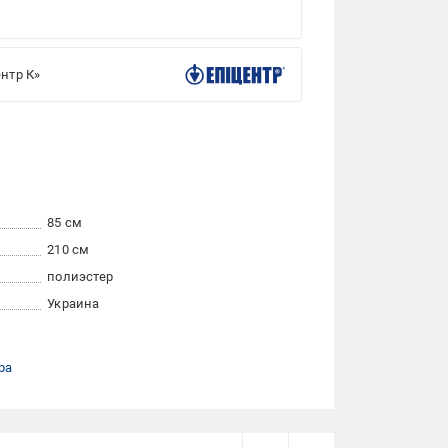
нтр К»
85 см
210 см
полиэстер
Украина
ра