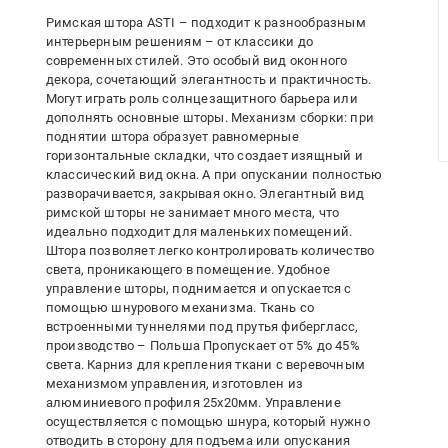
Римская штора ASTI – подходит к разнообразным
интерьерным решениям – от классики до
современных стилей. Это особый вид оконного
декора, сочетающий элегантность и практичность.
Могут играть роль солнцезащитного барьера или
дополнять основные шторы. Механизм сборки: при
поднятии штора образует равномерные
горизонтальные складки, что создает изящный и
классический вид окна. А при опускании полностью
разворачивается, закрывая окно. Элегантный вид
римской шторы не занимает много места, что
идеально подходит для маленьких помещений.
Штора позволяет легко контролировать количество
света, проникающего в помещение. Удобное
управление шторы, поднимается и опускается с
помощью шнурового механизма. Ткань со
встроенными туннелями под прутья фибергласс,
производство – Польша Пропускает от 5% до 45%
света. Карниз для крепления ткани с веревочным
механизмом управления, изготовлен из
алюминиевого профиля 25х20мм. Управление
осуществляется с помощью шнура, который нужно
отводить в сторону для подъема или опускания