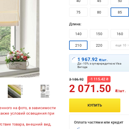
40
45
50
75
80
85
Длина:
140
150
160
210
220
еще 10
1 967.92
₴/шт.
До -10% з суперкредиткою Visa
Вигода
-
1 115.42
₴
3 186.92
2 071.50
₴/шт.
КУПИТЬ
енного на фото, в зависимости
 также условий освещения при
Оплата частями или кредит
ствие товара, внешний вид,