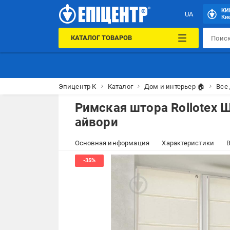
КИ
UA
Кие
КАТАЛОГ ТОВАРОВ
Эпицентр К
Каталог
Дом и интерьер 🏠
Все
Римская штора Rollotex 
айвори
Основная информация
Характеристики
В