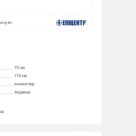
нтр К»
75 см
170 см
полиэстер
Украина
ра