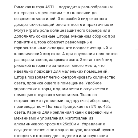
Римская штора ASTI – подходит к разнообразным
интерьерным решениям – от классики до
современных стилей. Это особый вид оконного
декора, сочетающий элегантность и практичность.
Могут играть роль солнцезащитного барьера или
дополнять основные шторы. Механизм сборки: при
поднятии штора образует равномерные
горизонтальные складки, что создает изящный и
классический вид окна. А при опускании полностью
разворачивается, закрывая окно. Элегантный вид
римской шторы не занимает много места, что
идеально подходит для маленьких помещений.
Штора позволяет легко контролировать количество
света, проникающего в помещение. Удобное
управление шторы, поднимается и опускается с
помощью шнурового механизма. Ткань со
встроенными туннелями под прутья фибергласс,
производство – Польша Пропускает от 5% до 45%
света. Карниз для крепления ткани с веревочным
механизмом управления, изготовлен из
алюминиевого профиля 25х20мм. Управление
осуществляется с помощью шнура, который нужно
отводить в сторону для подъема или опускания