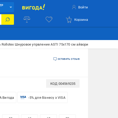
ТР
Войти
Корзина
 Rollotex Шнуровое упрвление ASTI 75x170 см айвори
оставить отзыв
КОД
004569235
A Вигода
-5% для бізнесу з VISA