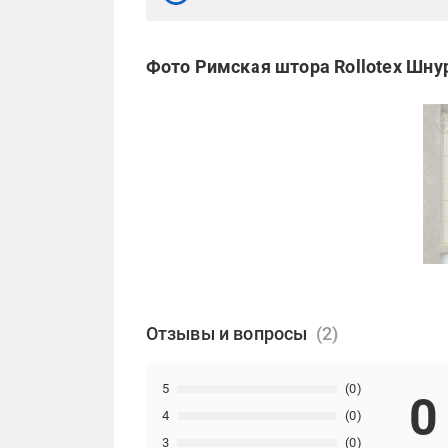
Фото Римская штора Rollotex Шну
Отзывы и вопросы
5
(0)
0
4
(0)
3
(0)