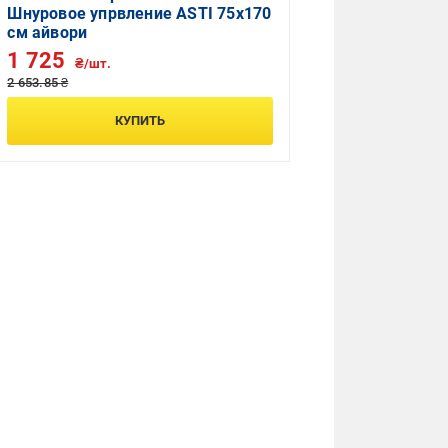
Шнуровое упрвление ASTI 75x170
см айвори
1 725
₴/шт.
2 653.85 ₴
КУПИТЬ