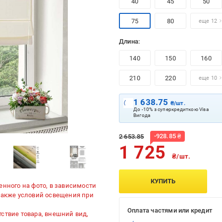
40
45
50
75
80
еще 12
Длина:
140
150
160
210
220
еще 10
1 638.75
₴/шт.
До -10% з суперкредиткою Visa
Вигода
-
928.85
₴
2 653.85
1 725
₴/шт.
КУПИТЬ
енного на фото, в зависимости
 также условий освещения при
Оплата частями или кредит
ствие товара, внешний вид,