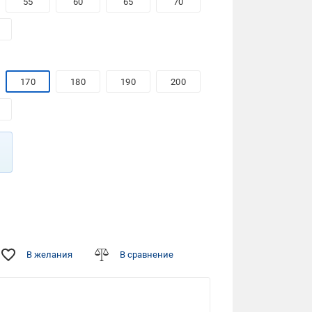
55
60
65
70
170
180
190
200
В желания
В сравнение