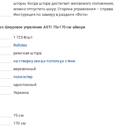
шторы. Когда штора достигает желаемого положения,
можно отпустить шнур. Сторона управления – справа.
Инструкция по замеру в разделе «Фото»
ex Шнуровое упрвление ASTI 75x170 см айвори
1 725 ₴/шт.
Rollotex
римская штора
на створку окна
к потолку
к стене
веревочный
полиэстер
однотонный
Украина
75 см
170 см