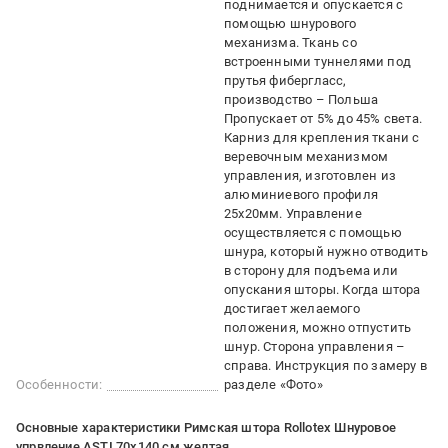
поднимается и опускается с
помощью шнурового
механизма. Ткань со
встроенными туннелями под
прутья фибергласс,
производство – Польша
Пропускает от 5% до 45% света.
Карниз для крепления ткани с
веревочным механизмом
управления, изготовлен из
алюминиевого профиля
25х20мм. Управление
осуществляется с помощью
шнура, который нужно отводить
в сторону для подъема или
опускания шторы. Когда штора
достигает желаемого
положения, можно отпустить
шнур. Сторона управления –
справа. Инструкция по замеру в
Особенности:
разделе «Фото»
Основные характеристики Римская штора Rollotex Шнуровое
упрвление ASTI 70x140 см желтая