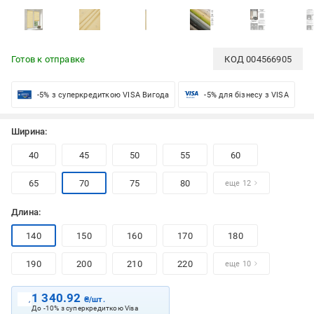
Готов к отправке
КОД
004566905
-5% з суперкредиткою VISA Вигода
-5% для бізнесу з VISA
Ширина:
40
45
50
55
60
65
70
75
80
еще 12
Длина:
140
150
160
170
180
190
200
210
220
еще 10
1 340.92
₴/шт.
До -10% з суперкредиткою Visa