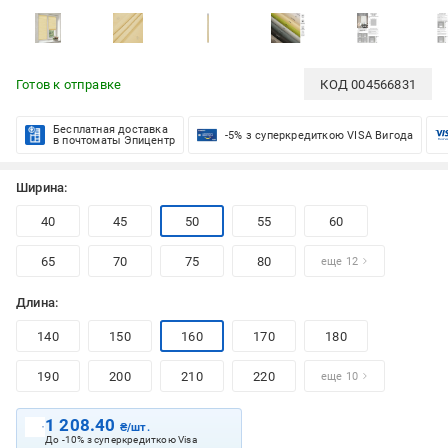
Готов к отправке
КОД
004566831
Бесплатная доставка
-5% з суперкредиткою VISA Вигода
в почтоматы Эпицентр
Ширина:
40
45
50
55
60
65
70
75
80
еще 12
Длина:
140
150
160
170
180
190
200
210
220
еще 10
1 208.40
₴/шт.
До -10% з суперкредиткою Visa