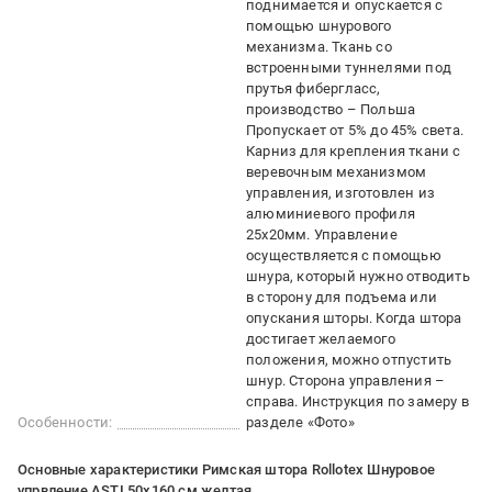
поднимается и опускается с
помощью шнурового
механизма. Ткань со
встроенными туннелями под
прутья фибергласс,
производство – Польша
Пропускает от 5% до 45% света.
Карниз для крепления ткани с
веревочным механизмом
управления, изготовлен из
алюминиевого профиля
25х20мм. Управление
осуществляется с помощью
шнура, который нужно отводить
в сторону для подъема или
опускания шторы. Когда штора
достигает желаемого
положения, можно отпустить
шнур. Сторона управления –
справа. Инструкция по замеру в
Особенности:
разделе «Фото»
Основные характеристики Римская штора Rollotex Шнуровое
упрвление ASTI 50x160 см желтая