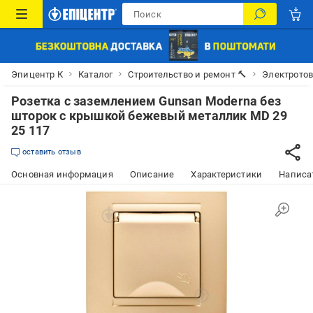
Эпицентр К
Каталог
Строительство и ремонт 🔨
Электрото
Розетка с заземлением Gunsan Moderna без
шторок с крышкой бежевый металлик MD 29
25 117
оставить отзыв
Основная информация
Описание
Характеристики
Написат