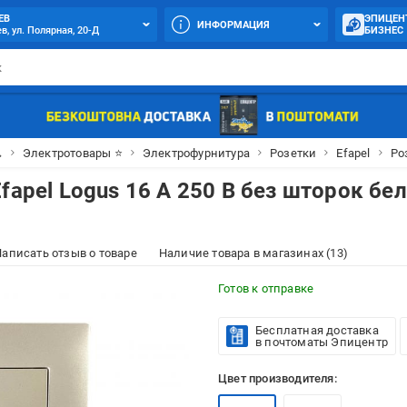
ЕВ
ЭПИЦЕН
ИНФОРМАЦИЯ
в, ул. Полярная, 20-Д
БИЗНЕС

Электротовары ⭐
Электрофурнитура
Розетки
Efapel
Ро
fapel Logus 16 А 250 В без шторок бе
аписать отзыв о товаре
Наличие товара в магазинах (13)
Готов к отправке
Бесплатная доставка
в почтоматы Эпицентр
Цвет производителя: