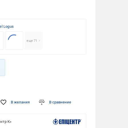
el Logus
еще 71
В желания
В сравнение
нтр К»