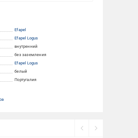
Efapel
Efapel Logus
внутренний
без заземления
Efapel Logus
белый
Португалия
ра