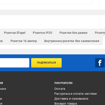
Розетки Efapel
Розетки IP20
Розетки без рамки
Розет
ок
Розетки 16 ампер
Внутренние розетки без заземления
ПОДПИСАТЬСЯ
ИЯ
ПОКУПАТЕЛЮ
ании
Оплата
и
Рассрочка и оплата частями
ты
Доставка и самовывоз
ии
Возврат товара