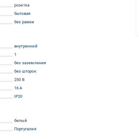
розетка
бытовая
без рамки
внутренний
1
без заземления
без шторок
250 В
16 А
IP20
белый
Португалия