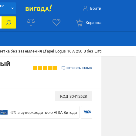
ТР
Войти
Корзина
зетка без заземления Efapel Logus 16 А 250 В без шторок белый 21121
лый
оставить отзыв
КОД
30412628
-5% з суперкредиткою VISA Вигода
-5% для бізнесу з VISA