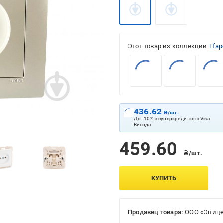
Этот товар из коллекции
Efap
436.62
₴/шт.
До -10% з суперкредиткою Visa
Вигода
459.60
₴/шт.
КУПИТЬ
Продавец товара:
ООО «Эпице