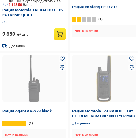
До -10% з суперкредиткою Visa Вигода
9 148.50
₴/шт.
Рация Baofeng BF-UV12
Рация Motorola TALKABOUT T82
EXTREME QUAD
1
B8P00811YDEMAQ
1
Нет в наличии
9 630
₴/шт.
Доставим
Рация Agent AR-S78 black
Рация Motorola TALKABOUT T82
EXTREME RSM B8P00811YDZMAG
1
оценить
Нет в наличии
Нет в наличии