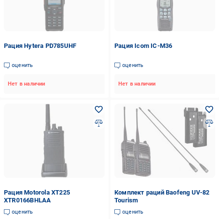
Рация Hytera PD785UHF
Рация Icom IC-M36
оценить
оценить
Нет в наличии
Нет в наличии
Рация Motorola XT225
Комплект раций Baofeng UV-82
XTR0166BHLAA
Tourism
оценить
оценить