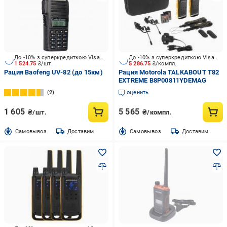
До -10% з суперкредиткою Visa Вигода
До -10% з суперкредиткою Visa Вигода
1 524.75
₴/шт.
5 286.75
₴/компл.
Рация Baofeng UV-82 (до 15км)
Рация Motorola TALKABOUT T82
EXTREME B8P00811YDEMAG
2
оценить
1 605
5 565
₴/шт.
₴/компл.
Cамовывоз
Доставим
Cамовывоз
Доставим