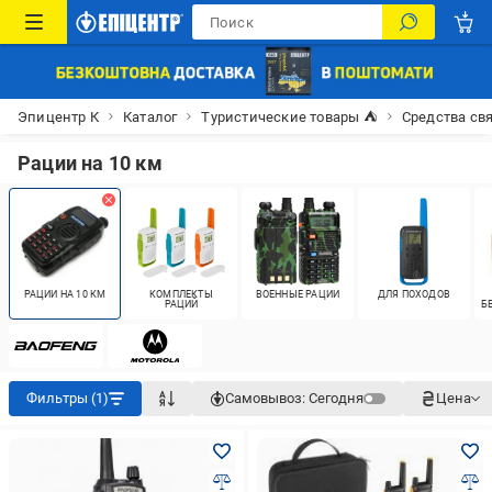
Эпицентр К
Каталог
Туристические товары ⛺
Средства св
Рации на 10 км
РАЦИИ НА 10 КМ
КОМПЛЕКТЫ
ВОЕННЫЕ РАЦИИ
ДЛЯ ПОХОДОВ
РАЦИЙ
Б
Фильтры (1)
Самовывоз:
Сегодня
Цена