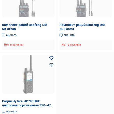
Комплект раций Baofeng DM-
Комплект раций Baofeng DM-
5R Urban
5R Forest
оценить
оценить
Нет в наличии
Нет в наличии
Рация Hytera HP785UHF
цифровая портативная 350–470
МГц 4 Вт 1024 канала
оценить