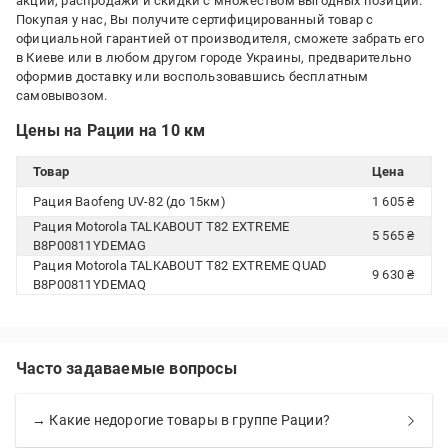
акции, распродажи и скидки с множеством выгодных позиций.
Покупая у нас, Вы получите сертифицированный товар с
официальной гарантией от производителя, сможете забрать его
в Киеве или в любом другом городе Украины, предварительно
оформив доставку или воспользовавшись бесплатным
самовывозом.
Цены на Рации на 10 км
Товар
Цена
Рация Baofeng UV-82 (до 15км)
1 605 ₴
Рация Motorola TALKABOUT T82 EXTREME
5 565 ₴
B8P00811YDEMAG
Рация Motorola TALKABOUT T82 EXTREME QUAD
9 630 ₴
B8P00811YDEMAQ
Часто задаваемые вопросы
→ Какие недорогие товары в группе Рации?