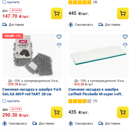
оценить
3
211
-
63.30
₴
445
₴/шт.
147.70
₴/шт.
Доставим
Cамовывоз
Доставим
До -10% з суперкредиткою Visa Вигода
До -10% з суперкредиткою Visa Вигода
275.78
₴/шт.
413.25
₴/шт.
Сменная насадка к швабре York
Сменная насадка к швабре
SALSA МОР reSTART 28 см
Leifheit Picobello M super soft
56608 33 см
оценить
1
354
-
63.70
₴
435
₴/шт.
290.30
₴/шт.
Cамовывоз
Доставим
Cамовывоз
Доставим