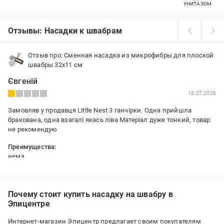
УНИТАЗОМ
Отзывы: Насадки к швабрам
Отзыв про: Сменная насадка из микрофибры для плоской
швабры 32х11 см
Євгеній
18.07.2026
Замовляв у продавця Little Nest 3 ганчірки. Одна прийшла
бракована, одна взагалі якась ліва Матеріал дуже тонкий, товар
не рекомендую
Преимущества:
нема
Недостатки:
тонкі
Почему стоит купить насадку на швабру в
Эпицентре
Интернет-магазин Эпицентр предлагает своим покупателям