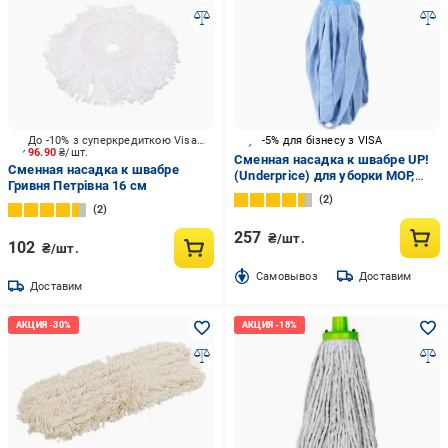
До -10% з суперкредиткою Visa Вигода
-5% для бізнесу з VISA
96.90
₴/шт.
Сменная насадка к швабре UP!
Сменная насадка к швабре
(Underprice) для уборки МОР,
Гривня Петрівна 16 см
макарон, микрофибра
2
2
257
₴/шт.
102
₴/шт.
Cамовывоз
Доставим
Доставим