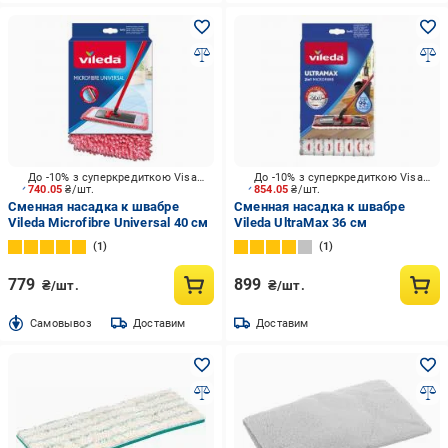
До -10% з суперкредиткою Visa Вигода
До -10% з суперкредиткою Visa Вигода
740.05
₴/шт.
854.05
₴/шт.
Сменная насадка к швабре
Сменная насадка к швабре
Vileda Microfibre Universal 40 см
Vileda UltraMax 36 см
1
1
779
899
₴/шт.
₴/шт.
Cамовывоз
Доставим
Доставим