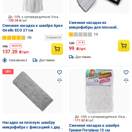
До -10% з суперкредиткою Visa Вигода
130.34
₴/шт.
Сменная насадка из
Сменная насадка к швабре Apex
микрофибры для плоской
Girello ECO 27 см
швабры 32х11 см
1
5
2 варианта
130
-
31
₴
196
-
58.80
₴
99
₴/шт.
137.20
₴/шт.
Доставим
Cамовывоз
Доставим
До -10% з суперкредиткою Visa Вигода
111.62
₴/шт.
Насадка на плоскую швабру
Сменная насадка к швабре
микрофибра с фиксацией с двух
Гривня Петрівна 15 см
сторон 32х12 см. (21261096)