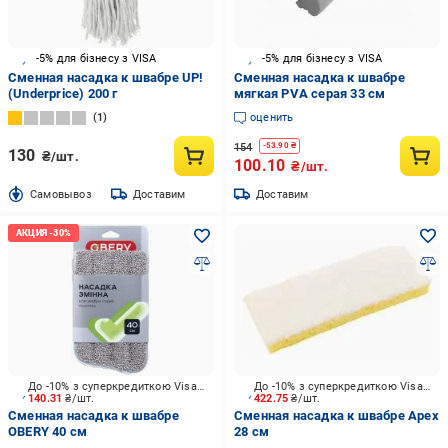
-5% для бізнесу з VISA
-5% для бізнесу з VISA
Сменная насадка к швабре UP!
Сменная насадка к швабре
(Underprice) 200 г
мягкая PVA серая 33 см
1
оценить
154
-
53.90
₴
130
₴/шт.
100.10
₴/шт.
Cамовывоз
Доставим
Доставим
До -10% з суперкредиткою Visa Вигода
До -10% з суперкредиткою Visa Вигода
140.31
₴/шт.
422.75
₴/шт.
Сменная насадка к швабре
Сменная насадка к швабре Apex
OBERY 40 см
28 см