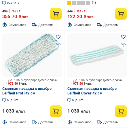
оценить
1
435
149
-
78.30
₴
-
26.80
₴
356.70
122.20
₴/шт.
₴/шт.
Cамовывоз
Доставим
Cамовывоз
Доставим
До -10% з суперкредиткою Visa Вигода
До -10% з суперкредиткою Visa Вигода
978.50
₴/шт.
978.50
₴/шт.
Сменная насадка к швабре
Сменная насадка к швабре
Leifheit Profi 42 см
Leifheit Cover 42 см
оценить
оценить
1 030
1 030
₴/шт.
₴/шт.
Cамовывоз
Доставим
Cамовывоз
Доставим