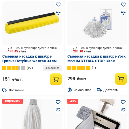
До -10% з суперкредиткою Visa Вигода
До -10% з суперкредиткою Visa Вигода
143.45
₴/шт.
283.10
₴/шт.
Сменная насадка к швабре
Сменная насадка к швабре York
Гривня Петрівна желтая 33 см
Моп BACTERIA STOP 30 см
1
22
4 варианта
298
151
₴/шт.
₴/шт.
Cамовывоз
Доставим
Доставим