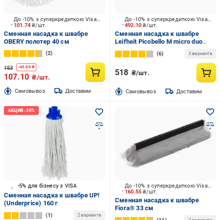
До -10% з суперкредиткою Visa Вигода
До -10% з суперкредиткою Visa Вигода
101.74
₴/шт.
492.10
₴/шт.
Сменная насадка к швабре
Сменная насадка к швабре
OBERY полотер 40 см
Leifheit Picobello M micro duo
56613 33 см
2
6
3 варианта
153
-
45.90
₴
518
₴/шт.
107.10
₴/шт.
Cамовывоз
Доставим
Cамовывоз
Доставим
-5% для бізнесу з VISA
До -10% з суперкредиткою Visa Вигода
160.55
₴/шт.
Сменная насадка к швабре UP!
Сменная насадка к швабре
(Underprice) 160 г
Fiora® 33 см
1
2 варианта