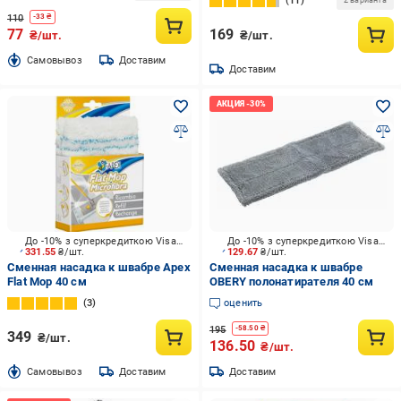
11
2 варианта
110
-
33
₴
77
169
₴/шт.
₴/шт.
Cамовывоз
Доставим
Доставим
До -10% з суперкредиткою Visa Вигода
До -10% з суперкредиткою Visa Вигода
331.55
₴/шт.
129.67
₴/шт.
Сменная насадка к швабре Apex
Сменная насадка к швабре
Flat Mop 40 см
OBERY полонатирателя 40 см
3
оценить
195
-
58.50
₴
349
₴/шт.
136.50
₴/шт.
Cамовывоз
Доставим
Доставим