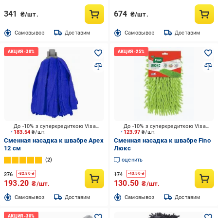
341
674
₴/шт.
₴/шт.
Cамовывоз
Доставим
Cамовывоз
Доставим
До -10% з суперкредиткою Visa Вигода
До -10% з суперкредиткою Visa Вигода
183.54
₴/шт.
123.97
₴/шт.
Сменная насадка к швабре Apex
Сменная насадка к швабре Fino
12 см
Люкс
2
оценить
276
174
-
82.80
₴
-
43.50
₴
193.20
130.50
₴/шт.
₴/шт.
Cамовывоз
Доставим
Cамовывоз
Доставим