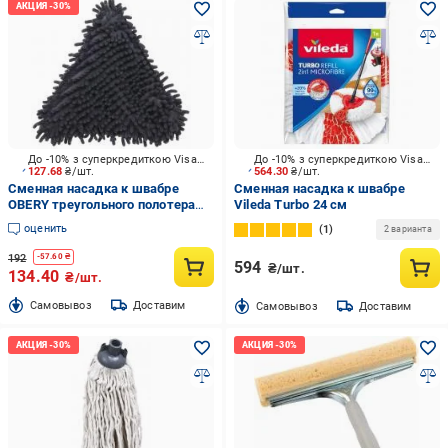
До -10% з суперкредиткою Visa Вигода
До -10% з суперкредиткою Visa Вигода
127.68
₴/шт.
564.30
₴/шт.
Сменная насадка к швабре
Сменная насадка к швабре
OBERY треугольного полотера
Vileda Turbo 24 см
Шиньон 26 см
оценить
1
2 варианта
192
-
57.60
₴
594
₴/шт.
134.40
₴/шт.
Cамовывоз
Доставим
Cамовывоз
Доставим