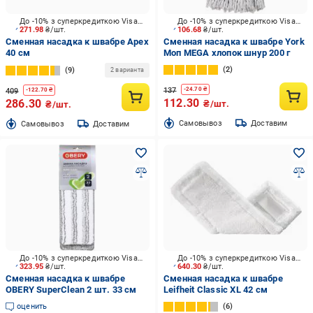
До -10% з суперкредиткою Visa Вигода
До -10% з суперкредиткою Visa Вигода
271.98
₴/шт.
106.68
₴/шт.
Сменная насадка к швабре Apex
Сменная насадка к швабре York
40 см
Моп MEGA хлопок шнур 200 г
2
9
2 варианта
137
-
24.70
₴
409
-
122.70
₴
112.30
286.30
₴/шт.
₴/шт.
Cамовывоз
Доставим
Cамовывоз
Доставим
До -10% з суперкредиткою Visa Вигода
До -10% з суперкредиткою Visa Вигода
323.95
₴/шт.
640.30
₴/шт.
Сменная насадка к швабре
Сменная насадка к швабре
OBERY SuperClean 2 шт. 33 см
Leifheit Classic XL 42 см
оценить
6