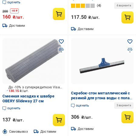
оценить
4
4 варианта
200
-
40
₴
160
117.50
₴/шт.
₴/шт.
Доставим
Доставим
До -10% з суперкредиткою Visa Вигода
130.15
₴/шт.
Скребок-сгон металлический с
Сменная насадка к швабре
резиной для угона воды с пола
OBERY Slideway 27 см
75 см (ZMR024)
оценить
3 варианта
оценить
306
₴/шт.
137
₴/шт.
Доставим
Cамовывоз
Доставим