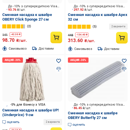
До -10% з суперкредиткою Visa Вигода
До -10% з суперкредиткою Visa Вигода
93.76
₴/шт.
297.92
₴/шт.
Сменная насадка к швабре
Сменная насадка к швабре Apex
OBERY Click Sponge 27 см
32 см
2
5
2 варианта
141
-
42.30
₴
448
-
134.40
₴
98.70
313.60
₴/шт.
₴/шт.
Cамовывоз
Доставим
Cамовывоз
Доставим
-5% для бізнесу з VISA
До -10% з суперкредиткою Visa Вигода
86.45
₴/шт.
Сменная насадка к швабре UP!
Сменная насадка к швабре
(Underprice) 9 см
OBERY Butterfly 27 см
оценить
2 варианта
оценить