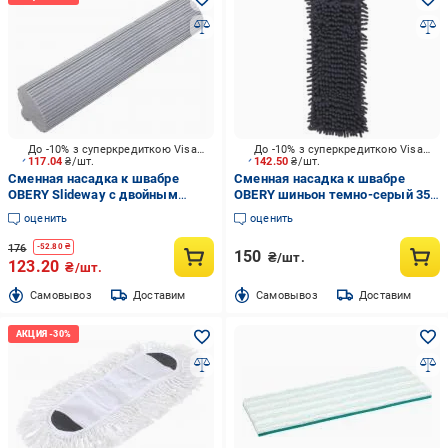
До -10% з суперкредиткою Visa Вигода
До -10% з суперкредиткою Visa Вигода
117.04
₴/шт.
142.50
₴/шт.
Сменная насадка к швабре
Сменная насадка к швабре
OBERY Slideway с двойным
OBERY шиньон темно-серый 35
отжимом 33 см
см
оценить
оценить
176
-
52.80
₴
150
₴/шт.
123.20
₴/шт.
Cамовывоз
Доставим
Cамовывоз
Доставим