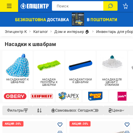
Эпицентр К
Каталог
Дом и интерьер 🏠
Инвентарь для убо
Насадки к швабрам
НАСАДКИ-МОП К
НАСАДКИ-
НАСАДКИ-ГУБКИ
НАСАДКИ ДЛЯ
ШВАБРАМ
ПОЛОТЕРЫ К
К ШВАБРАМ
ШВАБР С
ШВАБРАМ
ОТЖИМОМ
Фильтры
Самовывоз:
Сегодня
Цена