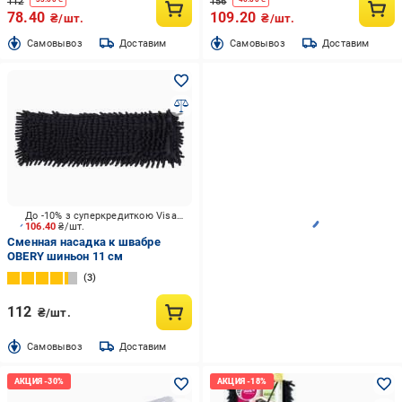
112
156
78.40
109.20
₴/шт.
₴/шт.
Cамовывоз
Доставим
Cамовывоз
Доставим
До -10% з суперкредиткою Visa Вигода
106.40
₴/шт.
Сменная насадка к швабре
OBERY шиньон 11 см
3
112
₴/шт.
Cамовывоз
Доставим