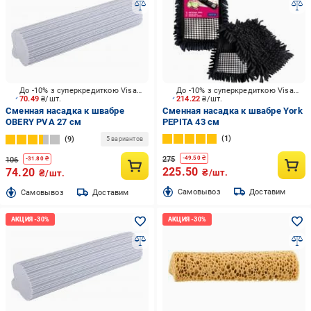
До -10% з суперкредиткою Visa Вигода
До -10% з суперкредиткою Visa Вигода
70.49
₴/шт.
214.22
₴/шт.
Сменная насадка к швабре
Сменная насадка к швабре York
OBERY PVA 27 см
PEPITA 43 см
1
9
5 вариантов
275
-
49.50
₴
106
-
31.80
₴
225.50
74.20
₴/шт.
₴/шт.
Cамовывоз
Доставим
Cамовывоз
Доставим