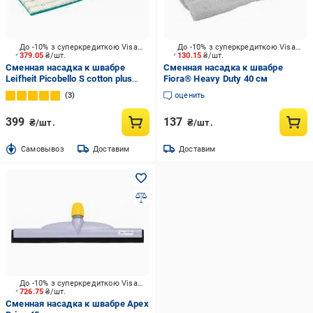
До -10% з суперкредиткою Visa Вигода
До -10% з суперкредиткою Visa Вигода
379.05
₴/шт.
130.15
₴/шт.
Сменная насадка к швабре
Сменная насадка к швабре
Leifheit Picobello S cotton plus
Fiora® Heavy Duty 40 см
56611 10 см
3
оценить
399
137
₴/шт.
₴/шт.
Cамовывоз
Доставим
Доставим
До -10% з суперкредиткою Visa Вигода
726.75
₴/шт.
Сменная насадка к швабре Apex