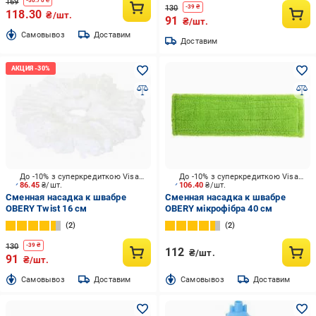
169
-
50.70
₴
130
-
39
₴
118.30
₴/шт.
91
₴/шт.
Cамовывоз
Доставим
Доставим
До -10% з суперкредиткою Visa Вигода
До -10% з суперкредиткою Visa Вигода
86.45
₴/шт.
106.40
₴/шт.
Сменная насадка к швабре
Сменная насадка к швабре
OBERY Twist 16 см
OBERY мікрофібра 40 см
2
2
130
-
39
₴
112
₴/шт.
91
₴/шт.
Cамовывоз
Доставим
Cамовывоз
Доставим