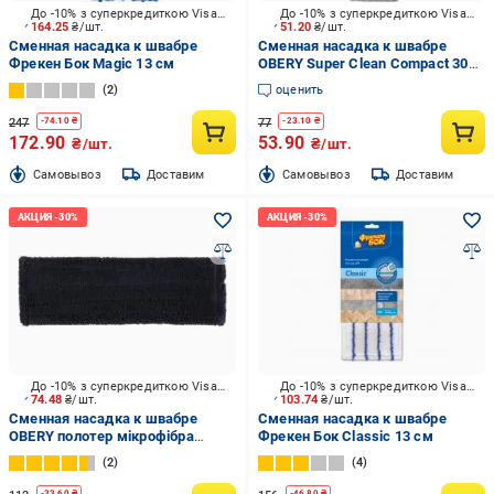
До -10% з суперкредиткою Visa Вигода
До -10% з суперкредиткою Visa Вигода
164.25
₴/шт.
51.20
₴/шт.
Сменная насадка к швабре
Сменная насадка к швабре
Фрекен Бок Magic 13 см
OBERY Super Clean Compact 30
см
2
оценить
247
77
-
74.10
₴
-
23.10
₴
172.90
53.90
₴/шт.
₴/шт.
Cамовывоз
Доставим
Cамовывоз
Доставим
До -10% з суперкредиткою Visa Вигода
До -10% з суперкредиткою Visa Вигода
74.48
₴/шт.
103.74
₴/шт.
Сменная насадка к швабре
Сменная насадка к швабре
OBERY полотер мікрофібра
Фрекен Бок Classic 13 см
черная 40 см
2
4
-
33.60
₴
-
46.80
₴