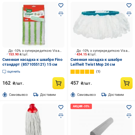
До -10% з суперкредиткою Visa Вигода
До -10% з суперкредиткою Visa Вигода
153.90
₴/шт.
434.15
₴/шт.
Сменная насадка к швабре Fino
Сменная насадка к швабре
стандарт (8571055121) 15 см
Leifheit Twist Mop 24 см
оценить
1
162
457
₴/шт.
₴/шт.
Cамовывоз
Доставим
Cамовывоз
Доставим