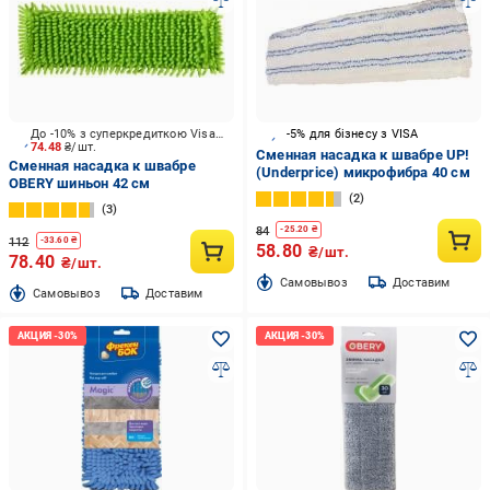
До -10% з суперкредиткою Visa Вигода
-5% для бізнесу з VISA
74.48
₴/шт.
Сменная насадка к швабре UP!
Сменная насадка к швабре
(Underprice) микрофибра 40 см
OBERY шиньон 42 см
2
3
84
-
25.20
₴
112
-
33.60
₴
58.80
₴/шт.
78.40
₴/шт.
Cамовывоз
Доставим
Cамовывоз
Доставим