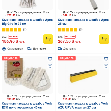
До -10% з суперкредиткою Visa Вигода
До -10% з суперкредиткою Visa Вигода
177.55
₴/шт.
349.12
₴/шт.
Сменная насадка к швабре Apex
Сменная насадка к швабре Apex
Big Girello 28 см
25 см
1
3
267
525
-
80.10
₴
-
157.50
₴
186.90
367.50
₴/шт.
₴/шт.
Cамовывоз
Доставим
Доставим
До -10% з суперкредиткою Visa Вигода
До -10% з суперкредиткою Visa Вигода
338.86
₴/шт.
116.09
₴/шт.
Сменная насадка к швабре York
Сменная насадка к швабре York
ECO полотер хлопок 40 см
AZUR PVA желтая 27 см