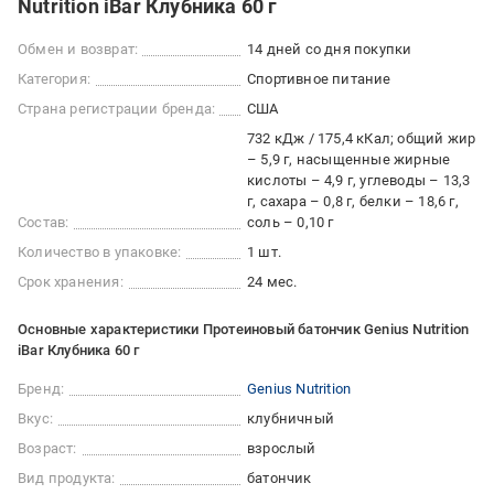
Nutrition iBar Клубника 60 г
Обмен и возврат:
14 дней со дня покупки
Категория:
Спортивное питание
Страна регистрации бренда:
США
732 кДж / 175,4 кКал; общий жир
– 5,9 г, насыщенные жирные
кислоты – 4,9 г, углеводы – 13,3
г, сахара – 0,8 г, белки – 18,6 г,
Состав:
соль – 0,10 г
Количество в упаковке:
1 шт.
Срок хранения:
24 мес.
Основные характеристики Протеиновый батончик Genius Nutrition
iBar Клубника 60 г
Бренд:
Genius Nutrition
Вкус:
клубничный
Возраст:
взрослый
Вид продукта:
батончик