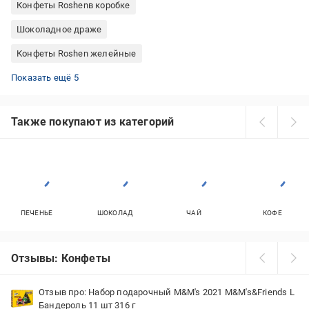
Конфеты Roshenв коробке
Шоколадное драже
Конфеты Roshen желейные
Kinder шоколадные яйца
Конфеты Roshen шоколадные конфеты
Новогодний набор киндер
Конфеты ассорти в коробке
Новогодние наборы конти
Показать ещё 5
Также покупают из категорий
ПЕЧЕНЬЕ
ШОКОЛАД
ЧАЙ
КОФЕ
Отзывы: Конфеты
Отзыв про: Набор подарочный M&M's 2021 M&M's&Friends L
Бандероль 11 шт 316 г