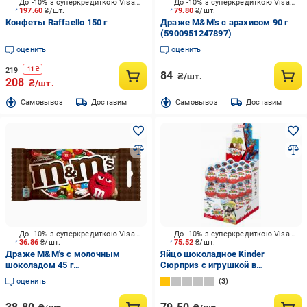
До -10% з суперкредиткою Visa Вигода
До -10% з суперкредиткою Visa Вигода
197.60
₴/шт.
79.80
₴/шт.
Конфеты Raffaello 150 г
Драже M&M's с арахисом 90 г
(5900951247897)
оценить
оценить
219
-
11
₴
84
₴/шт.
208
₴/шт.
Cамовывоз
Доставим
Cамовывоз
Доставим
До -10% з суперкредиткою Visa Вигода
До -10% з суперкредиткою Visa Вигода
36.86
₴/шт.
75.52
₴/шт.
Драже M&M's с молочным
Яйцо шоколадное Kinder
шоколадом 45 г
Сюрприз с игрушкой в
(5900951140303)
ассортименте 20 г
оценить
3
(0000040084107)