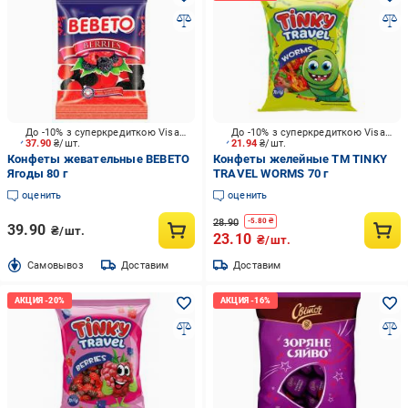
До -10% з суперкредиткою Visa Вигода
До -10% з суперкредиткою Visa Вигода
37.90
₴/шт.
21.94
₴/шт.
Конфеты жевательные BEBETO
Конфеты желейные ТМ TINKY
Ягоды 80 г
TRAVEL WORMS 70 г
оценить
оценить
28.90
-
5.80
₴
39.90
₴/шт.
23.10
₴/шт.
Cамовывоз
Доставим
Доставим