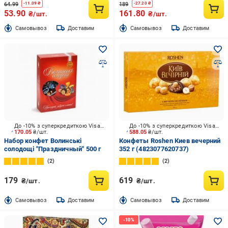
64.99
189
-
11.09
₴
-
27.20
₴
53.90
161.80
₴/шт.
₴/шт.
Cамовывоз
Доставим
Cамовывоз
Доставим
До -10% з суперкредиткою Visa Вигода
До -10% з суперкредиткою Visa Вигода
170.05
₴/шт.
588.05
₴/шт.
Набор конфет Волинські
Конфеты Roshen Киев вечерний
солодощі "Праздничный" 500 г
352 г (4823077620737)
2
2
179
619
₴/шт.
₴/шт.
Cамовывоз
Доставим
Cамовывоз
Доставим