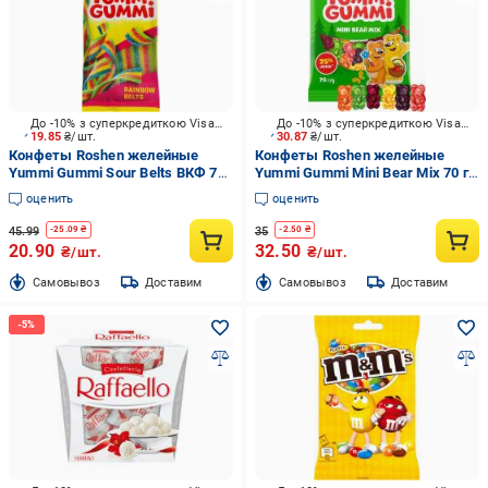
До -10% з суперкредиткою Visa Вигода
До -10% з суперкредиткою Visa Вигода
19.85
₴/шт.
30.87
₴/шт.
Конфеты Roshen желейные
Конфеты Roshen желейные
Yummi Gummi Sour Belts ВКФ 70
Yummi Gummi Mini Bear Mix 70 г
г (4823077636264)
(4823077621307)
оценить
оценить
45.99
35
-
25.09
₴
-
2.50
₴
20.90
32.50
₴/шт.
₴/шт.
Cамовывоз
Доставим
Cамовывоз
Доставим