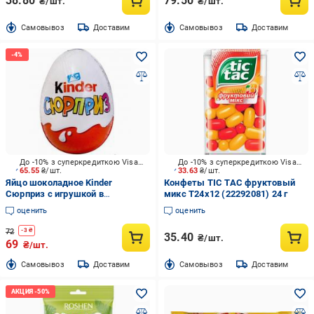
38.80
79.50
₴/шт.
₴/шт.
Cамовывоз
Доставим
Cамовывоз
Доставим
До -10% з суперкредиткою Visa Вигода
До -10% з суперкредиткою Visa Вигода
65.55
₴/шт.
33.63
₴/шт.
Яйцо шоколадное Kinder
Конфеты TIC TAC фруктовый
Сюрприз с игрушкой в
микс T24х12 (22292081) 24 г
ассортименте 20 г
оценить
оценить
72
-
3
₴
35.40
₴/шт.
69
₴/шт.
Cамовывоз
Доставим
Cамовывоз
Доставим