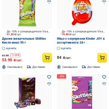
До -10% з суперкредиткою Visa Вигода
До -10% з суперкредиткою Visa Вигода
51.20
₴/шт.
79.80
₴/шт.
Драже жевательные Skittles
Яйцо с сюрпризом Kinder JOY в
Кисло микс 95 г
ассортименте 24 г
оценить
оценить
64.99
-
11.09
₴
84
₴/шт.
53.90
₴/шт.
Cамовывоз
Доставим
Cамовывоз
Доставим