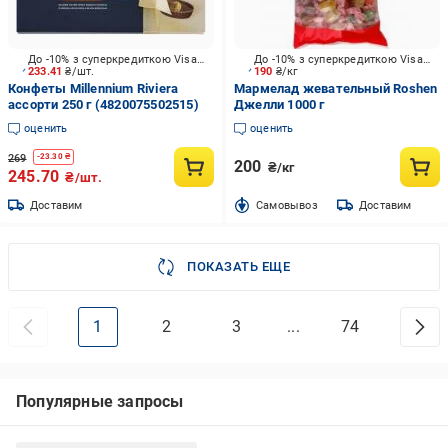
До -10% з суперкредиткою Visa Вигода
До -10% з суперкредиткою Visa Вигода
233.41
₴/шт.
190
₴/кг
Конфеты Millennium Riviera
Мармелад жевательный Roshen
ассорти 250 г (4820075502515)
Джелли 1000 г
оценить
оценить
269
-
23.30
₴
200
₴/кг
245.70
₴/шт.
Доставим
Cамовывоз
Доставим
ПОКАЗАТЬ ЕЩЕ
1
2
3
...
74
Популярные запросы