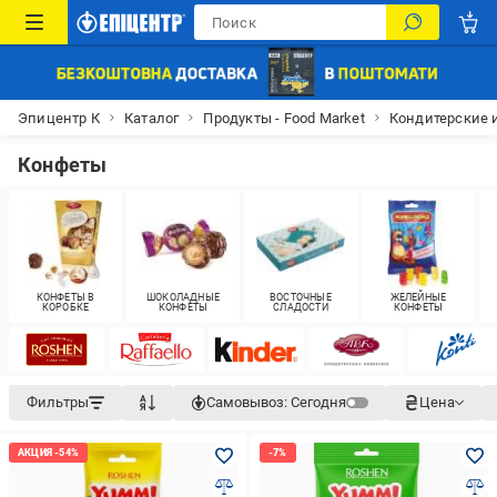
Эпицентр К
Каталог
Продукты - Food Market
Кондитерские 
Конфеты
КОНФЕТЫ В
ШОКОЛАДНЫЕ
ВОСТОЧНЫЕ
ЖЕЛЕЙНЫЕ
КОРОБКЕ
КОНФЕТЫ
СЛАДОСТИ
КОНФЕТЫ
Фильтры
Самовывоз:
Сегодня
Цена