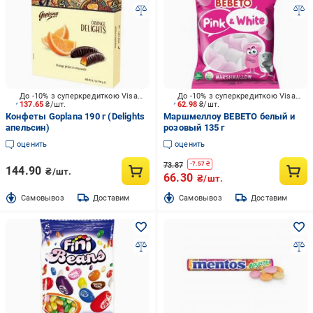
До -10% з суперкредиткою Visa Вигода
До -10% з суперкредиткою Visa Вигода
137.65
₴/шт.
62.98
₴/шт.
Конфеты Goplana 190 г (Delights
Маршмеллоу BEBETO белый и
апельсин)
розовый 135 г
оценить
оценить
73.87
-
7.57
₴
144.90
₴/шт.
66.30
₴/шт.
Cамовывоз
Доставим
Cамовывоз
Доставим