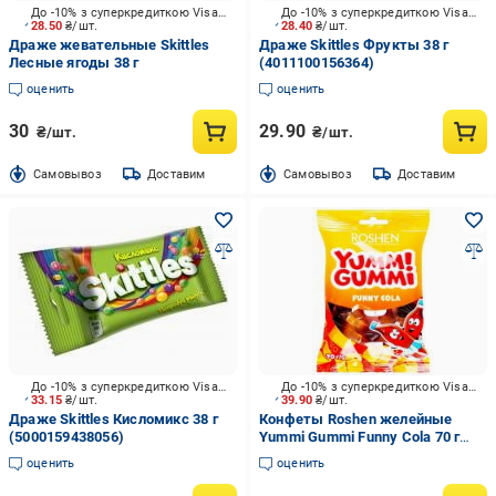
До -10% з суперкредиткою Visa Вигода
До -10% з суперкредиткою Visa Вигода
28.50
₴/шт.
28.40
₴/шт.
Драже жевательные Skittles
Драже Skittles Фрукты 38 г
Лесные ягоды 38 г
(4011100156364)
оценить
оценить
30
29.90
₴/шт.
₴/шт.
Cамовывоз
Доставим
Cамовывоз
Доставим
До -10% з суперкредиткою Visa Вигода
До -10% з суперкредиткою Visa Вигода
33.15
₴/шт.
39.90
₴/шт.
Драже Skittles Кисломикс 38 г
Конфеты Roshen желейные
(5000159438056)
Yummi Gummi Funny Cola 70 г
(4823077622090)
оценить
оценить