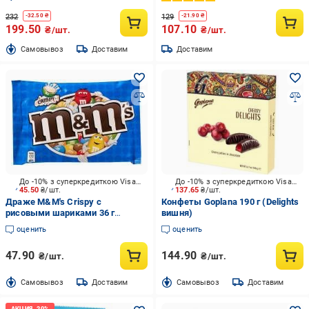
232
129
-
32.50
₴
-
21.90
₴
199.50
107.10
₴/шт.
₴/шт.
Cамовывоз
Доставим
Доставим
До -10% з суперкредиткою Visa Вигода
До -10% з суперкредиткою Visa Вигода
45.50
₴/шт.
137.65
₴/шт.
Драже M&M's Crispy с
Конфеты Goplana 190 г (Delights
рисовыми шариками 36 г
вишня)
(5000159304245)
оценить
оценить
47.90
144.90
₴/шт.
₴/шт.
Cамовывоз
Доставим
Cамовывоз
Доставим