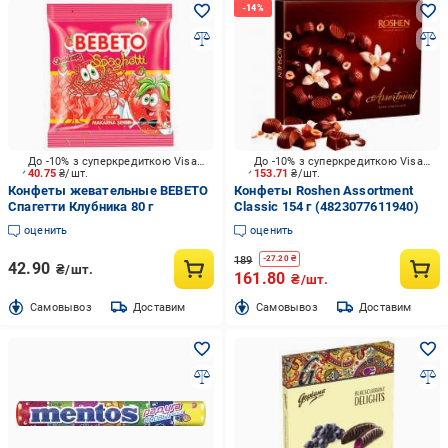
До -10% з суперкредиткою Visa Вигода
До -10% з суперкредиткою Visa Вигода
40.75
₴/шт.
153.71
₴/шт.
Конфеты жевательные BEBETO
Конфеты Roshen Assortment
Спагетти Клубника 80 г
Classic 154 г (4823077611940)
оценить
оценить
189
-
27.20
₴
42.90
₴/шт.
161.80
₴/шт.
Cамовывоз
Доставим
Cамовывоз
Доставим