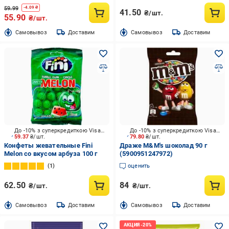
59.99
-
4.09
₴
41.50
₴/шт.
55.90
₴/шт.
Cамовывоз
Доставим
Cамовывоз
Доставим
До -10% з суперкредиткою Visa Вигода
До -10% з суперкредиткою Visa Вигода
59.37
₴/шт.
79.80
₴/шт.
Конфеты жевательные Fini
Драже M&M's шоколад 90 г
Melon со вкусом арбуза 100 г
(5900951247972)
1
оценить
62.50
84
₴/шт.
₴/шт.
Cамовывоз
Доставим
Cамовывоз
Доставим