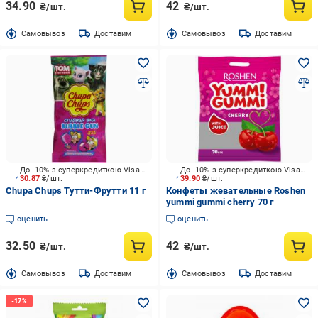
34.90
42
₴/шт.
₴/шт.
Cамовывоз
Доставим
Cамовывоз
Доставим
До -10% з суперкредиткою Visa Вигода
До -10% з суперкредиткою Visa Вигода
30.87
₴/шт.
39.90
₴/шт.
Chupa Chups Тутти-Фрутти 11 г
Конфеты жевательные Roshen
yummi gummi cherry 70 г
оценить
оценить
32.50
42
₴/шт.
₴/шт.
Cамовывоз
Доставим
Cамовывоз
Доставим