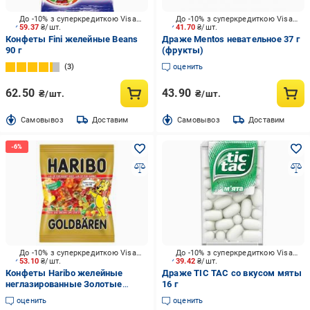
До -10% з суперкредиткою Visa Вигода
До -10% з суперкредиткою Visa Вигода
59.37
₴/шт.
41.70
₴/шт.
Конфеты Fini желейные Beans
Драже Mentos невательное 37 г
90 г
(фрукты)
3
оценить
62.50
43.90
₴/шт.
₴/шт.
Cамовывоз
Доставим
Cамовывоз
Доставим
До -10% з суперкредиткою Visa Вигода
До -10% з суперкредиткою Visa Вигода
53.10
₴/шт.
39.42
₴/шт.
Конфеты Haribo желейные
Драже TIC TAC со вкусом мяты
неглазированные Золотые
16 г
Мишки (9002975308410) 80 г
оценить
оценить