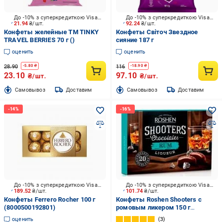
До -10% з суперкредиткою Visa Вигода
До -10% з суперкредиткою Visa Вигода
21.94
₴/шт.
92.24
₴/шт.
Конфеты желейные ТМ TINKY
Конфеты Світоч Звездное
TRAVEL BERRIES 70 г ()
сияние 187 г
оценить
оценить
28.90
116
-
5.80
₴
-
18.90
₴
23.10
97.10
₴/шт.
₴/шт.
Cамовывоз
Доставим
Cамовывоз
Доставим
До -10% з суперкредиткою Visa Вигода
До -10% з суперкредиткою Visa Вигода
189.52
₴/шт.
101.74
₴/шт.
Конфеты Ferrero Rocher 100 г
Конфеты Roshen Shooters с
(8000500192801)
ромовым ликером 150 г
(4823077618901)
оценить
3