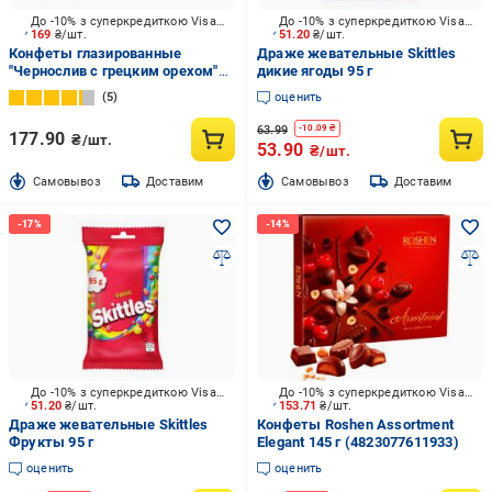
До -10% з суперкредиткою Visa Вигода
До -10% з суперкредиткою Visa Вигода
169
₴/шт.
51.20
₴/шт.
Конфеты глазированные
Драже жевательные Skittles
"Чернослив с грецким орехом"
дикие ягоды 95 г
400 г
5
оценить
63.99
-
10.09
₴
177.90
₴/шт.
53.90
₴/шт.
Cамовывоз
Доставим
Cамовывоз
Доставим
До -10% з суперкредиткою Visa Вигода
До -10% з суперкредиткою Visa Вигода
51.20
₴/шт.
153.71
₴/шт.
Драже жевательные Skittles
Конфеты Roshen Assortment
Фрукты 95 г
Elegant 145 г (4823077611933)
оценить
оценить