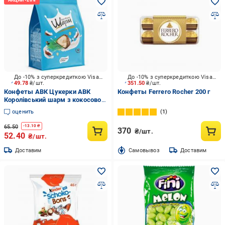
До -10% з суперкредиткою Visa Вигода
До -10% з суперкредиткою Visa Вигода
49.78
₴/шт.
351.50
₴/шт.
Конфеты АВК Цукерки АВК
Конфеты Ferrero Rocher 200 г
Королівський шарм з кокосовою
начинкою 110 г
оценить
1
65.50
-
13.10
₴
370
₴/шт.
52.40
₴/шт.
Доставим
Cамовывоз
Доставим