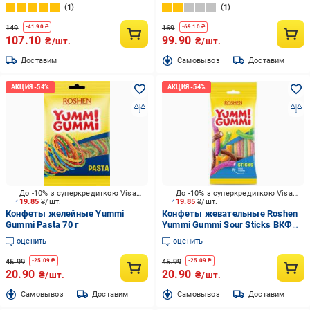
(4823077618918)
г (4823077625145)
1
1
149
169
-
41.90
₴
-
69.10
₴
107.10
99.90
₴/шт.
₴/шт.
Доставим
Cамовывоз
Доставим
До -10% з суперкредиткою Visa Вигода
До -10% з суперкредиткою Visa Вигода
19.85
₴/шт.
19.85
₴/шт.
Конфеты желейные Yummi
Конфеты жевательные Roshen
Gummi Pasta 70 г
Yummi Gummi Sour Sticks ВКФ
70 г (4823077636257)
оценить
оценить
45.99
45.99
-
25.09
₴
-
25.09
₴
20.90
20.90
₴/шт.
₴/шт.
Cамовывоз
Доставим
Cамовывоз
Доставим