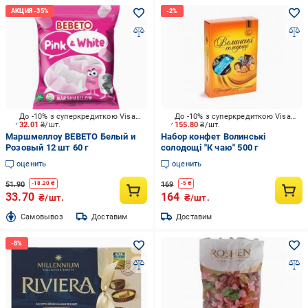
До -10% з суперкредиткою Visa Вигода
До -10% з суперкредиткою Visa Вигода
32.01
₴/шт.
155.80
₴/шт.
Маршмеллоу BEBETO Белый и
Набор конфет Волинські
Розовый 12 шт 60 г
солодощі "К чаю" 500 г
оценить
оценить
51.90
169
-
18.20
₴
-
5
₴
33.70
164
₴/шт.
₴/шт.
Cамовывоз
Доставим
Доставим