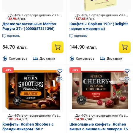
До -10% з суперкредиткою Visa Вигода
До -10% з суперкредиткою Visa Вигода
32.96
₴/шт.
137.65
₴/шт.
Драже жевательные Mentos
Конфеты Goplana 190 г (Delights
Радуга 37 г (0000087311396)
чорная смородина)
оценить
оценить
34.70
144.90
₴/шт.
₴/шт.
Cамовывоз
Доставим
Cамовывоз
Доставим
До -10% з суперкредиткою Visa Вигода
До -10% з суперкредиткою Visa Вигода
101.74
₴/шт.
94.90
₴/шт.
Конфеты Roshen Shooters с
Шоколадные конфеты Roshen
бренди-ликером 150 г
вишня с вишневым ликером 155