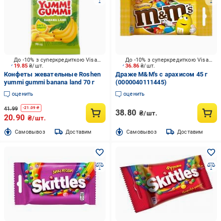
До -10% з суперкредиткою Visa Вигода
До -10% з суперкредиткою Visa Вигода
19.85
₴/шт.
36.86
₴/шт.
Конфеты жевательные Roshen
Драже M&M's с арахисом 45 г
yummi gummi banana land 70 г
(0000040111445)
оценить
оценить
41.99
-
21.09
₴
38.80
₴/шт.
20.90
₴/шт.
Cамовывоз
Доставим
Cамовывоз
Доставим