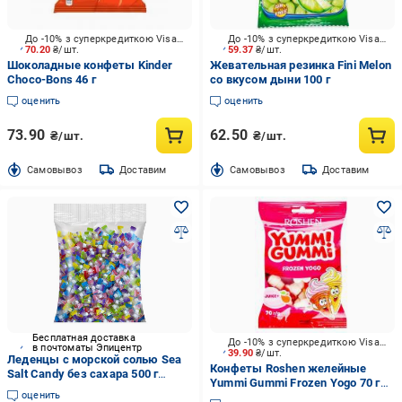
До -10% з суперкредиткою Visa Вигода
До -10% з суперкредиткою Visa Вигода
70.20
₴/шт.
59.37
₴/шт.
Шоколадные конфеты Kinder
Жевательная резинка Fini Melon
Choco-Bons 46 г
со вкусом дыни 100 г
оценить
оценить
73.90
62.50
₴/шт.
₴/шт.
Cамовывоз
Доставим
Cамовывоз
Доставим
Бесплатная доставка
До -10% з суперкредиткою Visa Вигода
в почтоматы Эпицентр
39.90
₴/шт.
Леденцы с морской солью Sea
Конфеты Roshen желейные
Salt Candy без сахара 500 г
Yummi Gummi Frozen Yogo 70 г
(3038065517)
оценить
(4823077621345)