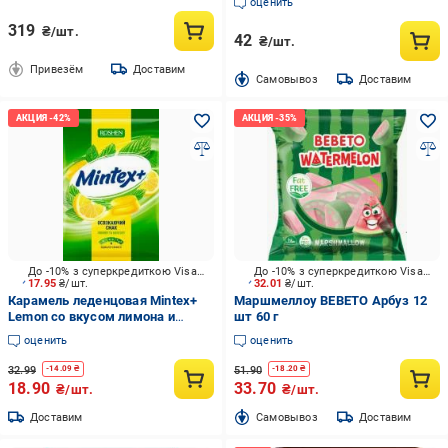
оценить
319
₴/шт.
42
₴/шт.
Привезём
Доставим
Cамовывоз
Доставим
До -10% з суперкредиткою Visa Вигода
До -10% з суперкредиткою Visa Вигода
17.95
₴/шт.
32.01
₴/шт.
Карамель леденцовая Mintex+
Маршмеллоу BEBETO Арбуз 12
Lemon со вкусом лимона и
шт 60 г
ментола 140 г
оценить
оценить
32.99
51.90
-
14.09
₴
-
18.20
₴
18.90
33.70
₴/шт.
₴/шт.
Доставим
Cамовывоз
Доставим