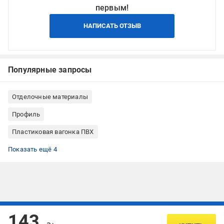
первым!
НАПИСАТЬ ОТЗЫВ
Популярные запросы
Отделочные материалы
Профиль
Пластиковая вагонка ПВХ
Профиль монтажный ПВХ
Вагонка для наружных работ
Вагонка бесшовная
Вагонка под дерево
Показать ещё 4
Подписывайтесь, чтобы узнавать первым об акцияx и
143
предложениях: