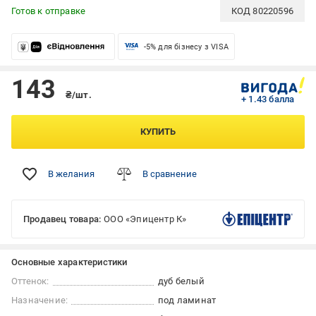
Готов к отправке
КОД
80220596
-5% для бізнесу з VISA
143
₴/шт.
+ 1.43 балла
КУПИТЬ
В желания
В сравнение
Продавец товара:
ООО «Эпицентр К»
Основные характеристики
Оттенок:
дуб белый
Назначение:
под ламинат