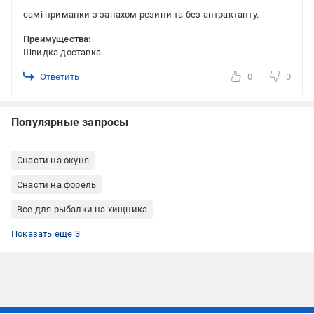
самі приманки з запахом резини та без антрактанту.
Преимущества:
Швидка доставка
Ответить
0
0
Популярные запросы
Снасти на окуня
Снасти на форель
Все для рыбалки на хищника
Силиконовые приманки FishUp
Силиконовые приманки на окуня
Силиконовые приманки на форель
Показать ещё 3