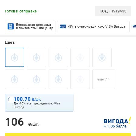
Готов к отправке
КОД
11919435
Бесплатная доставка
-5% з суперкредиткою VISA Вигода
в почтоматы Эпицентр
Цвет:
еще 7
100.70
₴/шт.
До -10% з суперкредиткою Visa
Вигода
106
₴/шт.
+ 1.06 балла