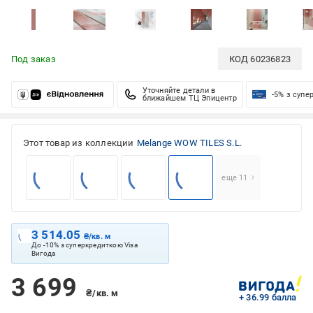
Под заказ
КОД
60236823
Уточняйте детали в
-5% з супе
ближайшем ТЦ Эпицентр
Этот товар из коллекции
Melange WOW TILES S.L.
еще 11
3 514.05
₴/кв. м
До -10% з суперкредиткою Visa
Вигода
3 699
₴/кв. м
+ 36.99 балла