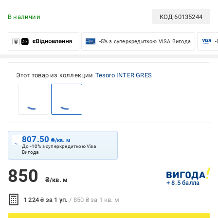
В наличии
КОД
60135244
-5% з суперкредиткою VISA Вигода
-
Этот товар из коллекции
Tesoro INTER GRES
807.50
₴/кв. м
До -10% з суперкредиткою Visa
Вигода
850
₴/кв. м
+ 8.5 балла
1 224 ₴ за 1 уп.
/ 850 ₴ за 1 кв. м