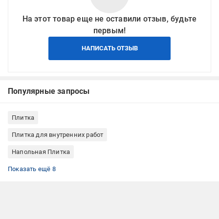
На этот товар еще не оставили отзыв, будьте
первым!
НАПИСАТЬ ОТЗЫВ
Популярные запросы
Плитка
Плитка для внутренних работ
Напольная Плитка
Плитка 60x60
Плитка под мрамор
Плитка матовая
Керамическая плитка стиль модерн
Плитка керамическая квадратная
Недорогая плитка для пола
Акции на плитку для пола
Керамическая плитка INTER GRES
Показать ещё 8