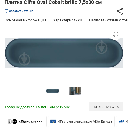
Плитка Cifre Oval Cobalt brillo 7,5x30 см
оставить отзыв
Основная информация
Характеристики
Написать отзыв о то
Товар недоступен в данном регионе
КОД
60236715
-5% з суперкредиткою VISA Вигода
-