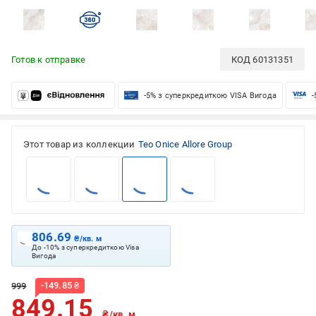
Готов к отправке
КОД
60131351
-5% з суперкредиткою VISA Вигода
-
Этот товар из коллекции
Teo Onice Allore Group
806.69
₴/кв. м
До -10% з суперкредиткою Visa
Вигода
-
149.85
₴
999
849.15
₴/кв. м