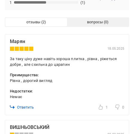
1
(1)
отзывы
вопросы
Марян
18.05.2025
За таку ціну дуже навіть хороша плитка , рівна , ріжеться
добре , але схильна до царапин
Преимущества:
Рівна , дорогий вигляд
Недостатки:
Немає
Ответить
1
0
ВИШНЬОВСЬКИЙ