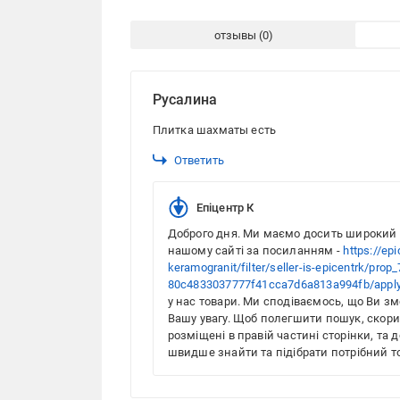
отзывы
Русалина
Плитка шахматы есть
Ответить
Епіцентр К
Доброго дня. Ми маємо досить широкий 
нашому сайті за посиланням -
https://ep
keramogranit/filter/seller-is-epicentrk/p
80c4833037777f41cca7d6a813a994fb/appl
у нас товари. Ми сподіваємось, що Ви зм
Вашу увагу. Щоб полегшити пошук, скори
розміщені в правій частині сторінки, та 
швидше знайти та підібрати потрібний т