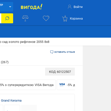
ТР
Войти
Корзина
о сад золото рифленое 2055 8x8
оставить отзыв
 (267)
КОД
60122507
-5% з суперкредиткою VISA Вигода
-5% для бізнесу з VISA
 Grand Kerama