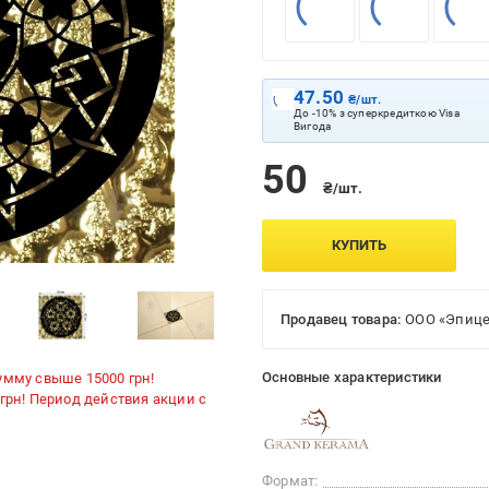
47.50
₴/шт.
До -10% з суперкредиткою Visa
Вигода
50
₴/шт.
КУПИТЬ
Продавец товара:
ООО «Эпице
Основные характеристики
умму свыше 15000 грн!
 грн! Период действия акции с
Формат: