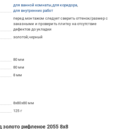
для ванной комнаты
для коридора
для внутренних работ
перед монтажом следует сверить оттенок/размер с
заказными и проверить плитку на отсутствие
дефектов до укладки
золотой
черный
80 мм
80 мм
8 мм
8x80x80 мм
125 г
д золото рифленое 2055 8x8