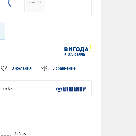
еще 9
+ 0.5 балла
В желания
В сравнение
нтр К»
8x8 см