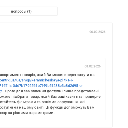
вопросы
06.02.2026
08.02.2026
асортимент товарів, який Ви можете переглянути на
icentrk.ua/ua/shop/keramicheskaya-plitka-i-
rop_7167-is-0dd7b1792561b7f49b51238e3c8d2d95-or-
y/
. Проте для замовлення доступні лише представлені
ожете підібрати товар, який Вас зацікавить та приверне
стайтесь фільтрами та опціями сортування, які
доступні на нашому сайті. Ці функції допоможуть Вам
овар за різними параметрами.