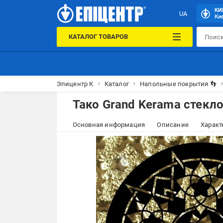
КИ
UA
Кие
КАТАЛОГ ТОВАРОВ
Эпицентр К
Каталог
Напольные покрытия 👣
Тако Grand Kerama стекл
Основная информация
Описание
Характ