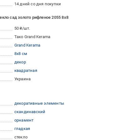
14 дней со дня покупки
екло сад золото рифленое 2055 8x8
50 ₴/шт.
Тако Grand Kerama
Grand Kerama
8x8 см
декор
квадратная
Украина
декоративные элементы
скандинавский
орнамент
гладкая
стекло