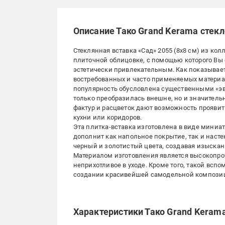
Описание Тако Grand Kerama стекл
Стеклянная вставка «Сад» 2055 (8х8 см) из кол
плиточной облицовке, с помощью которого В
эстетически привлекательным. Как показывает
востребованных и часто применяемых материал
популярность обусловлена существенными «э
только преобразилась внешне, но и значитель
фактур и расцветок дают возможность прояви
кухни или коридоров.
Эта плитка-вставка изготовлена в виде миниа
дополнит как напольное покрытие, так и наст
черный и золотистый цвета, создавая изыскан
Материалом изготовления является высокопроч
неприхотливое в уходе. Кроме того, такой всп
создании красивейшей самодельной композици
Характеристики Тако Grand Kerama