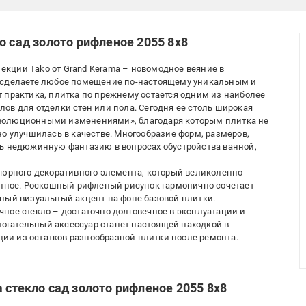
о сад золото рифленое 2055 8x8
лекции Tako от Grand Kerama – новомодное веяние в
ы сделаете любое помещение по-настоящему уникальным и
 практика, плитка по прежнему остается одним из наиболее
ов для отделки стен или пола. Сегодня ее столь широкая
волюционными изменениями», благодаря которым плитка не
но улучшилась в качестве. Многообразие форм, размеров,
ть недюжинную фантазию в вопросах обустройства ванной,
тюрного декоративного элемента, который великолепно
енное. Роскошный рифленый рисунок гармонично сочетает
ный визуальный акцент на фоне базовой плитки.
ное стекло – достаточно долговечное в эксплуатации и
омогательный аксессуар станет настоящей находкой в
и из остатков разнообразной плитки после ремонта.
 стекло сад золото рифленое 2055 8x8