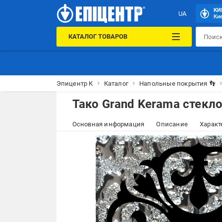
КИ
UA
Кие
КАТАЛОГ ТОВАРОВ
Эпицентр К
Каталог
Напольные покрытия 👣
Тако Grand Kerama стекло
Основная информация
Описание
Характ