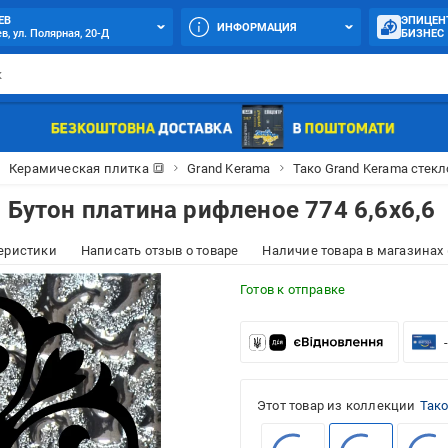
ЕВ
ЭПИЦЕН
ИНФОРМАЦИЯ
в, ул. Полярная, 20-Д
БИЗНЕС
Керамическая плитка 🔳
Grand Kerama
Тако Grand Kerama стекл
 Бутон платина рифленое 774 6,6x6,6
еристики
Написать отзыв о товаре
Наличие товара в магазинах 
Готов к отправке
Этот товар из коллекции
Тако