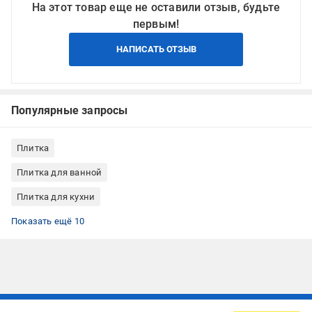
На этот товар еще не оставили отзыв, будьте
первым!
НАПИСАТЬ ОТЗЫВ
Популярные запросы
Плитка
Плитка для ванной
Плитка для кухни
Плитка Grand Kerama
Глянцевая плитка
Плитка на фартук
Плитка с рисунком однотонным
Декоративные элементы к плитке
Керамическая плитка для гостиной
Керамическая плитка прямоугольная
Плитка минимализм
Прямоугольная плитка для ванной
Фризы для плитки
Показать ещё 10
Подписывайтесь, чтобы узнавать первым об акцияx и