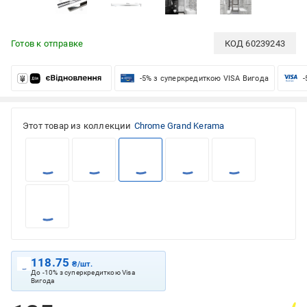
Готов к отправке
КОД
60239243
-5% з суперкредиткою VISA Вигода
-
Этот товар из коллекции
Chrome Grand Kerama
118.75
₴/шт.
До -10% з суперкредиткою Visa
Вигода