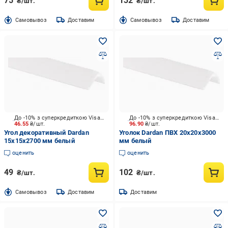
75
132
₴/шт.
₴/шт.
Cамовывоз
Доставим
Cамовывоз
Доставим
До -10% з суперкредиткою Visa Вигода
До -10% з суперкредиткою Visa Вигода
46.55
₴/шт.
96.90
₴/шт.
Угол декоративный Dardan
Уголок Dardan ПВХ 20х20х3000
15х15х2700 мм белый
мм белый
оценить
оценить
49
102
₴/шт.
₴/шт.
Cамовывоз
Доставим
Доставим