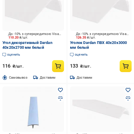
До -10% з суперкредиткою Visa Вигода
До -10% з суперкредиткою Visa Вигода
110.20
₴/шт.
126.35
₴/шт.
Угол декоративный Dardan
Уголок Dardan ПВХ 40х20х3000
40х20х2700 мм белый
мм белый
оценить
оценить
116
133
₴/шт.
₴/шт.
Cамовывоз
Доставим
Доставим