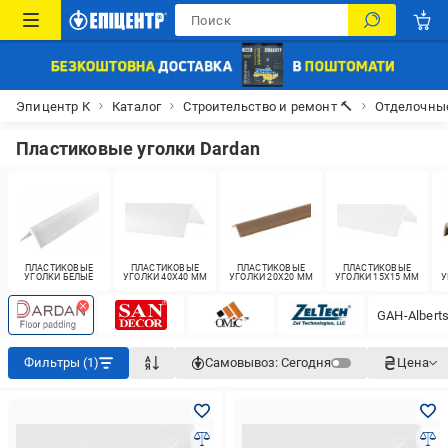
Эпицентр К
Каталог
Строительство и ремонт 🔨
Отделочны
Пластиковые уголки Dardan
ПЛАСТИКОВЫЕ
ПЛАСТИКОВЫЕ
ПЛАСТИКОВЫЕ
ПЛАСТИКОВЫЕ
УГОЛКИ БЕЛЫЕ
УГОЛКИ 40X40 ММ
УГОЛКИ 20X20 ММ
УГОЛКИ 15X15 ММ
У
GAH-Albert
Фильтры (1)
Самовывоз:
Сегодня
Цена