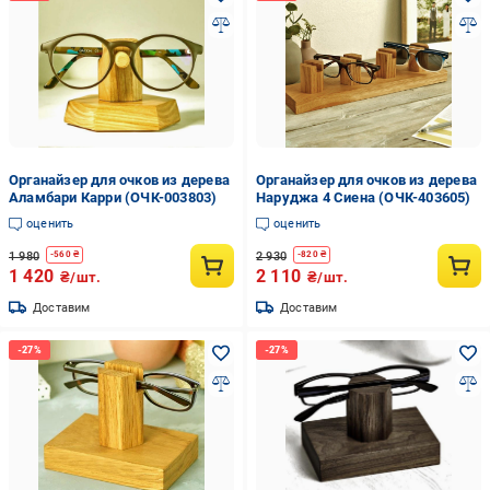
Органайзер для очков из дерева
Органайзер для очков из дерева
Аламбари Карри (ОЧК-003803)
Наруджа 4 Сиена (ОЧК-403605)
оценить
оценить
1 980
2 930
-
560
₴
-
820
₴
1 420
2 110
₴/шт.
₴/шт.
Доставим
Доставим