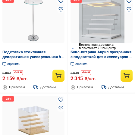
Бесплатная доставка
в почтоматы Эпицентр
Подставка стеклянная
Бокс-витрина Акрил прозрачная
декоративная универсальная h
с подсветкой для аксессуаров с
70 см (HP-4-89L)
дверками 320х300x3 мм Белый (
оценить
оценить
B320300LO )
2 807
3 049
-
648
₴
-
704
₴
2 159
2 345
₴/шт.
₴/шт.
Привезём
Доставим
Привезём
Доставим