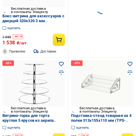
Бесплатная доставка
в почтоматы Эпицентр
Бокс-витрина для аксессуаров с
дверцей 320х320 3 мм
Прозрачный акрил (B23005)
оценить
1 999
-
461
₴
1 538
₴/шт.
Привезём
Доставим
Бесплатная доставка
Бесплатная доставка
в почтоматы Эпицентр
в почтоматы Эпицентр
Витрина-горка для торта
Подставка-стенд товарная на 4
круглая 5 ярусов из акрила
полки 313х155х110 мм (TPS-
Прозрачный (PTK-5p)
4p1)
оценить
оценить