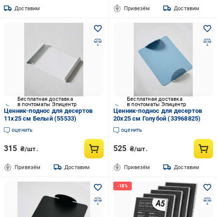
Доставим
Привезём
Доставим
Бесплатная доставка
Бесплатная доставка
в почтоматы Эпицентр
в почтоматы Эпицентр
Ценник-поднос для десертов
Ценник-поднос для десертов
11x25 см Белый (55533)
20х25 см Голубой (33968825)
оценить
оценить
315
525
₴/шт.
₴/шт.
Привезём
Доставим
Привезём
Доставим