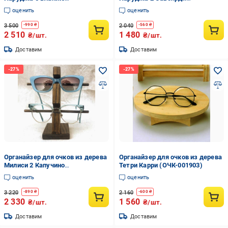
(ОЧК-503601)
(ОЧК-203615)
оценить
оценить
3 500
2 040
-
990
₴
-
560
₴
2 510
1 480
₴/шт.
₴/шт.
Доставим
Доставим
Органайзер для очков из дерева
Органайзер для очков из дерева
Милиси 2 Капучино
Тетри Карри (ОЧК-001903)
(ОЧК-203009)
оценить
оценить
3 220
2 160
-
890
₴
-
600
₴
2 330
1 560
₴/шт.
₴/шт.
Доставим
Доставим