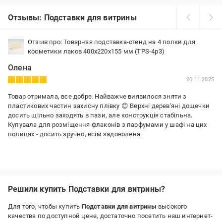
Отзывы: Подставки для витрины
Отзыв про: Товарная подставка-стенд на 4 полки для
косметики лаков 400х220х155 мм (TPS-4p3)
Олена
20.11.2025
Товар отримала, все добре. Найважче виявилося зняти з
пластикових частин захисну плівку 😊 Верхні дерев'яні дощечки
досить щільно заходять в пази, але конструкція стабільна.
Купувала для розміщення флаконів з парфумами у шафі на цих
полицях - досить зручно, всім задоволена.
Решили купить Подставки для витрины?
Для того, чтобы купить
Подставки для витрины
высокого
качества по доступной цене, достаточно посетить наш интернет-