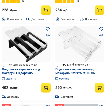
2
1
228
234
₴/шт.
₴/шт.
Cамовывоз
Доставим
Cамовывоз
Доставим
-5% для бізнесу з VISA
-5% для бізнесу з VISA
Подставка акриловая под
Подставка акриловая под
макаруны 3 дорожки
макаруны 220x250x100 мм
250x220x110 мм
прозрачный
оценить
оценить
черныйпрозрачный
402
390
₴/шт.
₴/шт.
Доставим
Доставим