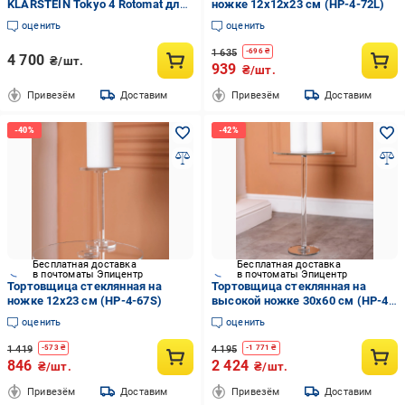
KLARSTEIN Tokyo 4 Rotomat для
ножке 12х12х23 см (HP-4-72L)
подзавода
оценить
оценить
1 635
-
696
₴
4 700
₴/шт.
939
₴/шт.
Привезём
Доставим
Привезём
Доставим
Бесплатная доставка
Бесплатная доставка
в почтоматы Эпицентр
в почтоматы Эпицентр
Тортовщица стеклянная на
Тортовщица стеклянная на
ножке 12х23 см (HP-4-67S)
высокой ножке 30х60 см (HP-4-
88M)
оценить
оценить
1 419
4 195
-
573
₴
-
1 771
₴
846
2 424
₴/шт.
₴/шт.
Привезём
Доставим
Привезём
Доставим