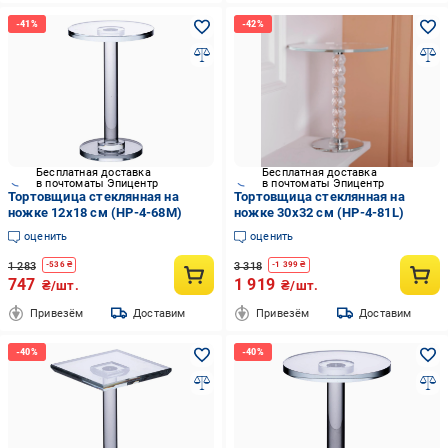
Бесплатная доставка
Бесплатная доставка
в почтоматы Эпицентр
в почтоматы Эпицентр
Тортовщица стеклянная на
Тортовщица стеклянная на
ножке 12х18 см (HP-4-68M)
ножке 30х32 см (HP-4-81L)
оценить
оценить
1 283
3 318
-
536
₴
-
1 399
₴
747
1 919
₴/шт.
₴/шт.
Привезём
Доставим
Привезём
Доставим