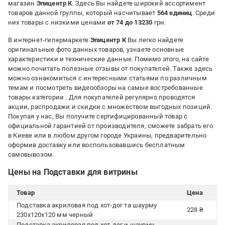
магазин
Эпицентр К
. Здесь Вы найдете широкий ассортимент
товаров данной группы, который насчитывает
564 единиц
. Среди
них товары с низкими ценами
от 74 до 13230
грн.
В интернет-гипермаркете
Эпицентр К
Вы легко найдете
оригинальные фото данных товаров, узнаете основные
характеристики и технические данные. Помимо этого, на сайте
можно почитать полезные отзывы от покупателей. Также здесь
можно ознакомиться с интересными статьями по различным
темам и посмотреть видеообзоры на самые востребованные
товары категории
. Для покупателей регулярно проводятся
акции, распродажи и скидки с множеством выгодных позиций.
Покупая у нас, Вы получите сертифицированный товар с
официальной гарантией от производителя, сможете забрать его
в Киеве или в любом другом городе Украины, предварительно
оформив доставку или воспользовавшись бесплатным
самовывозом.
Цены на Подставки для витрины
Товар
Цена
Подставка акриловая под хот-дог та шаурму
228 ₴
230x120x120 мм черный
Подставка акриловая под хот-дог и шаурму,