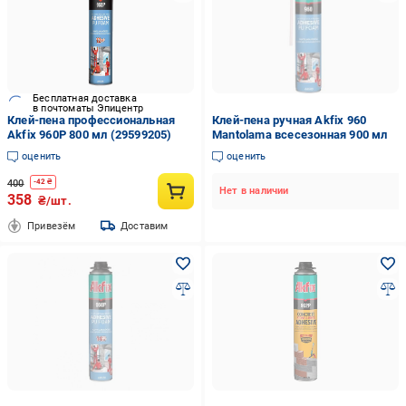
Бесплатная доставка
в почтоматы Эпицентр
Клей-пена профессиональная
Клей-пена ручная Akfix 960
Akfix 960Р 800 мл (29599205)
Mantolama всесезонная 900 мл
оценить
оценить
400
-
42
₴
Нет в наличии
358
₴/шт.
Привезём
Доставим