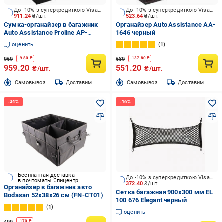
До -10% з суперкредиткою Visa Вигода
До -10% з суперкредиткою Visa Вигода
911.24
₴/шт.
523.64
₴/шт.
Сумка-органайзер в багажник
Органайзер Auto Assistance AA-
Auto Assistance Proline AP-
1646 черный
433BP р.М черный
оценить
1
969
689
-
9.80
₴
-
137.80
₴
959.20
551.20
₴/шт.
₴/шт.
Cамовывоз
Доставим
Cамовывоз
Доставим
Бесплатная доставка
До -10% з суперкредиткою Visa Вигода
в почтоматы Эпицентр
372.40
₴/шт.
Органайзер в багажник авто
Сетка багажная 900х300 мм EL
Bodasan 52х38х26 см (FN-CT01)
100 676 Elegant черный
1
оценить
499
-
170
₴