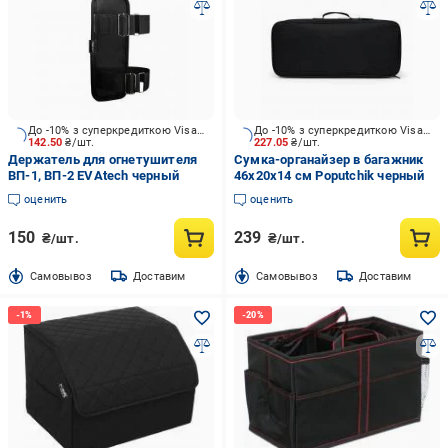
До -10% з суперкредиткою Visa Вигода
До -10% з суперкредиткою Visa Вигода
142.50
₴/шт.
227.05
₴/шт.
Держатель для огнетушителя
Сумка-органайзер в багажник
ВП-1, ВП-2 EVAtech черный
46x20x14 см Poputchik черный
оценить
оценить
150
239
₴/шт.
₴/шт.
Cамовывоз
Доставим
Cамовывоз
Доставим