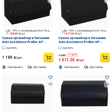
До -10% з суперкредиткою Visa Вигода
До -10% з суперкредиткою Visa Вигода
1 128.60
₴/шт.
1 017.64
₴/шт.
Сумка-органайзер в багажник
Сумка-органайзер в багажник
Auto Assistance Proline AP-
Auto Assistance Proline AP-
633BP р.XL черный
533BP р.L черный
оценить
оценить
1 089
-
17.80
₴
1 188
₴/шт.
1 071.20
₴/шт.
Cамовывоз
Доставим
Cамовывоз
Доставим