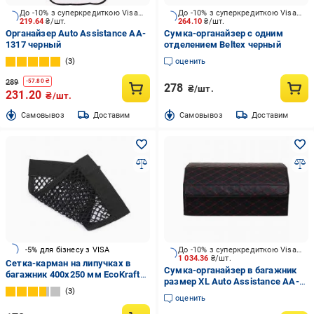
До -10% з суперкредиткою Visa Вигода
До -10% з суперкредиткою Visa Вигода
219.64
₴/шт.
264.10
₴/шт.
Органайзер Auto Assistance AA-
Сумка-органайзер с одним
1317 черный
отделением Beltex черный
3
оценить
289
-
57.80
₴
278
₴/шт.
231.20
₴/шт.
Cамовывоз
Доставим
Cамовывоз
Доставим
-5% для бізнесу з VISA
До -10% з суперкредиткою Visa Вигода
1 034.36
₴/шт.
Сетка-карман на липучках в
Сумка-органайзер в багажник
багажник 400х250 мм EcoKraft
размер XL Auto Assistance AA-
черный
3
633BR черно-красный
оценить