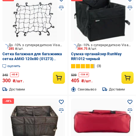
До -10% з суперкредиткою Visa Вигода
До -10% з суперкредиткою Visa Вигода
285
₴/шт.
384.75
₴/шт.
Сетка багажная для багажника
Сумка-органайзер RunWay
сетка AMiO 120х80 (01273)
RR1012 черный
черный
оценить
3
340
509
-
40
₴
-
104
₴
300
405
₴/шт.
₴/шт.
Доставим
Cамовывоз
Доставим