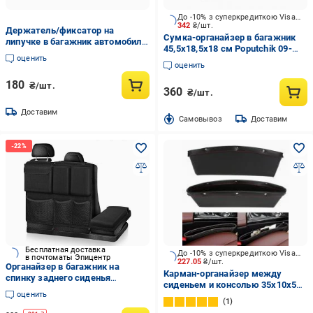
До -10% з суперкредиткою Visa Вигода
342
₴/шт.
Держатель/фиксатор на
Сумка-органайзер в багажник
липучке в багажник автомобиля
45,5х18,5х18 см Poputchik 09-
Тип 5 (784-250)
оценить
718-1Д черный
оценить
180
₴/шт.
360
₴/шт.
Доставим
Cамовывоз
Доставим
Бесплатная доставка
До -10% з суперкредиткою Visa Вигода
в почтоматы Эпицентр
227.05
₴/шт.
Органайзер в багажник на
Карман-органайзер между
спинку заднего сиденья
сиденьем и консолью 35x10x5
автомобиля 100x45 см Черный
оценить
см Poputchik черный
(40019)
1