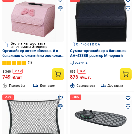
Бесплатная доставка
От 146.01 ₴ X 6
в почтоматы Эпицентр
Органайзер автомобильный в
Сумка-органайзер в багажник
багажник сложный из экокожи
AA-433BB размер M черный
универсальный
1
оценить
водонепроницаемый с
защитной крышкой (N-023)
1 360
888
-
611
₴
-
12
₴
749
876
₴/шт.
₴/шт.
Привезём
Доставим
Cамовывоз
Доставим