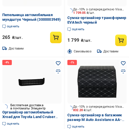
До -10% з суперкредиткою Visa Вигода
1 709.05
₴/шт.
Пепельница автомобильная
Сумка-органайзер трансформер
мундштук Черный (3000003949)
EVAtech черный
оценить
оценить
265
₴/шт.
1 799
₴/шт.
Доставим
Cамовывоз
Доставим
Бесплатная доставка
До -10% з суперкредиткою Visa Вигода
в почтоматы Эпицентр
832.20
₴/шт.
Органайзер автомобильный
Сумка-органайзер в багажник
Xroad для Toyota Land Cruiser
размер M Auto Assistance AA-
Prado 120/Lexus GX470 на двери
оценить
433BG черно-белый
багажника (XRM-120-RDC)
оценить