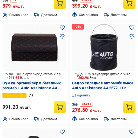
388
499
379
399.20
₴/шт.
₴/шт.
Cамовывоз
Доставим
Cамовывоз
Доставим
До -10% з суперкредиткою Visa Вигода
До -10% з суперкредиткою Visa Вигода
941.64
₴/шт.
262.96
₴/шт.
Сумка-органайзер в багажник
Ведро складное автомобильное
размер L Auto Assistance AA-
Auto Assistance AA2577 11 л
533BR черно-красный
черный
1
оценить
369
-
92.20
₴
991.20
₴/шт.
276.80
₴/шт.
Cамовывоз
Доставим
Cамовывоз
Доставим