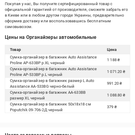
Покупая у нас, Вы получите сертифицированный товар с
официальной гарантией от производителя, сможете забрать его
в Киеве или в любом другом городе Украины, предварительно
оформив доставку или воспользовавшись бесплатным
самовывозом.
Цены на Органайзеры автомобильные
Товар
Цена
Сумка-органайзер в багажник Auto Assistance
1 188 ₴
Proline AP-633BP р.XL черный
Сумка-органайзер в багажник Auto Assistance
1 071.20 ₴
Proline AP-533BP р.L черный
Сумка-органайзер в багажник размер L Auto
991.20 ₴
Assistance AA-533BG черно-белый
Сумка-органайзер в багажник AA-633BB
1 088.80 ₴
размер XL черный
Сумка-органайзер в багажник 50х18х18 см
379 ₴
Poputchik 09-706-2Д черный