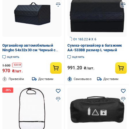
От 165.22 ₴ X 6
Органайзер автомобильный
Сумка-органайзер в багажник
Ningbo 54х32х30 см Черный с
AA-533BB размер L черный
черной прошивкой
оценить
оценить
1 500
-
530
₴
991.20
₴/шт.
970
₴/шт.
Привезём
Доставим
Cамовывоз
Доставим