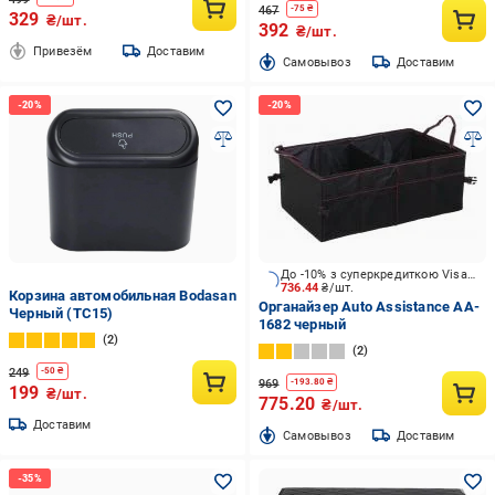
467
-
75
₴
329
₴/шт.
392
₴/шт.
Привезём
Доставим
Cамовывоз
Доставим
До -10% з суперкредиткою Visa Вигода
736.44
₴/шт.
Корзина автомобильная Bodasan
Органайзер Auto Assistance AA-
Черный (TC15)
1682 черный
2
2
249
-
50
₴
969
-
193.80
₴
199
₴/шт.
775.20
₴/шт.
Доставим
Cамовывоз
Доставим