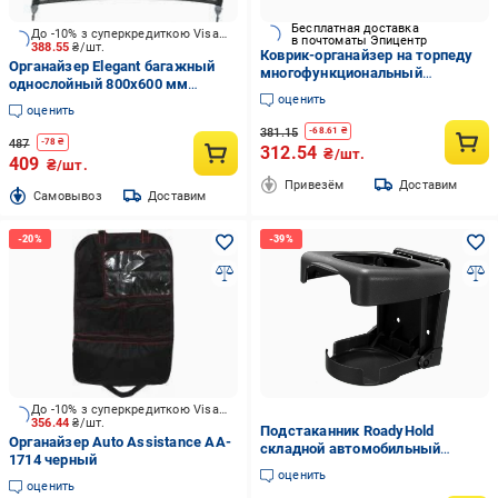
Бесплатная доставка
До -10% з суперкредиткою Visa Вигода
в почтоматы Эпицентр
388.55
₴/шт.
Коврик-органайзер на торпеду
Органайзер Elegant багажный
многофункциональный
однослойный 800x600 мм
держатель смартфона и
оценить
106731_EL 100674 черный
скрытый номер телефона
оценить
(2980240942)
381.15
-
68.61
₴
487
-
78
₴
312.54
₴/шт.
409
₴/шт.
Привезём
Доставим
Cамовывоз
Доставим
До -10% з суперкредиткою Visa Вигода
356.44
₴/шт.
Подстаканник RoadyHold
Органайзер Auto Assistance AA-
складной автомобильный
1714 черный
Черный (2228)
оценить
оценить