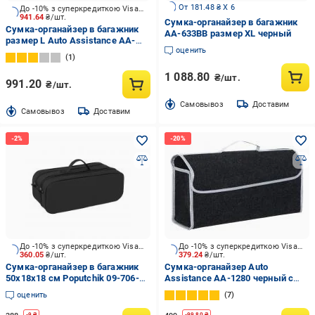
От 181.48 ₴ X 6
До -10% з суперкредиткою Visa Вигода
941.64
₴/шт.
Сумка-органайзер в багажник
Сумка-органайзер в багажник
AA-633BB размер XL черный
размер L Auto Assistance AA-
оценить
533BG черно-белый
1
1 088.80
₴/шт.
991.20
₴/шт.
Cамовывоз
Доставим
Cамовывоз
Доставим
До -10% з суперкредиткою Visa Вигода
До -10% з суперкредиткою Visa Вигода
360.05
₴/шт.
379.24
₴/шт.
Сумка-органайзер в багажник
Сумка-органайзер Auto
50х18х18 см Poputchik 09-706-
Assistance AA-1280 черный с
2Д черный
серым
оценить
7
-
9
₴
-
99.80
₴