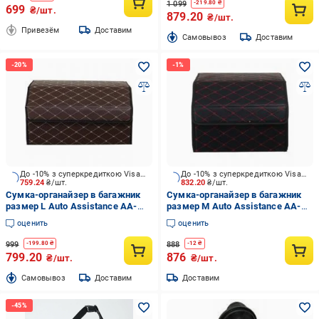
1 099
-
219.80
₴
699
₴/шт.
879.20
₴/шт.
Привезём
Доставим
Cамовывоз
Доставим
До -10% з суперкредиткою Visa Вигода
До -10% з суперкредиткою Visa Вигода
759.24
₴/шт.
832.20
₴/шт.
Сумка-органайзер в багажник
Сумка-органайзер в багажник
размер L Auto Assistance AA-
размер M Auto Assistance AA-
533BW коричнево-белый
433BR черно-красный
оценить
оценить
999
888
-
199.80
₴
-
12
₴
799.20
876
₴/шт.
₴/шт.
Cамовывоз
Доставим
Доставим