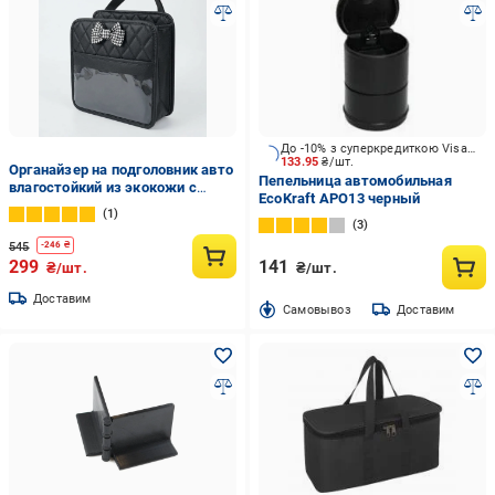
До -10% з суперкредиткою Visa Вигода
133.95
₴/шт.
Органайзер на подголовник авто
Пепельница автомобильная
влагостойкий из экокожи с
EcoKraft APO13 черный
прозрачным отделением для
1
телефона (N-018)
3
545
-
246
₴
299
141
₴/шт.
₴/шт.
Доставим
Cамовывоз
Доставим