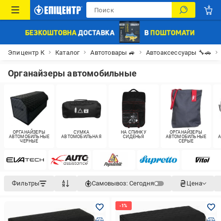
Эпицентр К
Каталог
Автотовары 🚙
Автоаксессуары 🔧🚗
Органайзеры автомобильные
ОРГАНАЙЗЕРЫ
СУМКА
НА СПИНКУ
ОРГАНАЙЗЕРЫ
АВТОМОБИЛЬНЫЕ
АВТОМОБИЛЬНАЯ
СИДЕНЬЯ
АВТОМОБИЛЬНЫЕ
ЧЕРНЫЕ
СЕРЫЕ
Фильтры
Самовывоз:
Сегодня
Цена