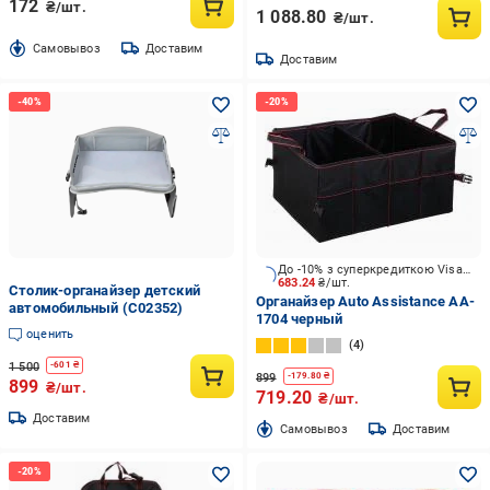
172
₴/шт.
1 088.80
₴/шт.
Cамовывоз
Доставим
Доставим
До -10% з суперкредиткою Visa Вигода
683.24
₴/шт.
Столик-органайзер детский
Органайзер Auto Assistance AA-
автомобильный (C02352)
1704 черный
оценить
4
1 500
-
601
₴
899
-
179.80
₴
899
₴/шт.
719.20
₴/шт.
Доставим
Cамовывоз
Доставим