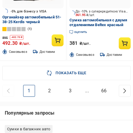
-5% для бізнесу з VISA
До -10% з суперкредиткою Visa Вигода
361.95
₴/шт.
Органайзер автомобильный 51-
Сумка автомобильная с двумя
38-25 Kerdis черный
отделениями Beltex красный
1
оценить
895
-
402.70
₴
492.30
381
₴/шт.
₴/шт.
Cамовывоз
Доставим
Cамовывоз
Доставим
ПОКАЗАТЬ ЕЩЕ
1
2
3
...
66
Популярные запросы
Сумки в багажник авто