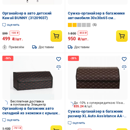
Органайзер в авто детский
Сумка-органайзер в багажнике
Kawaii BUNNY (31209037)
автомобиля 30x30x65 см
(245234)
оценить
5
599
1 800
-
100
₴
-
850
₴
499
950
₴/шт.
₴/шт.
Привезём
Доставим
Доставим
Бесплатная доставка
До -10% з суперкредиткою Visa Вигода
в почтоматы Эпицентр
835.24
₴/шт.
Органайзер в багажник авто
Сумка-органайзер в багажник
складной из экокожи с крышкой
размер XL Auto Assistance AA-
65х30х30 см (N-146)
оценить
633BW коричнево-белый
оценить
1 400
-
701
₴