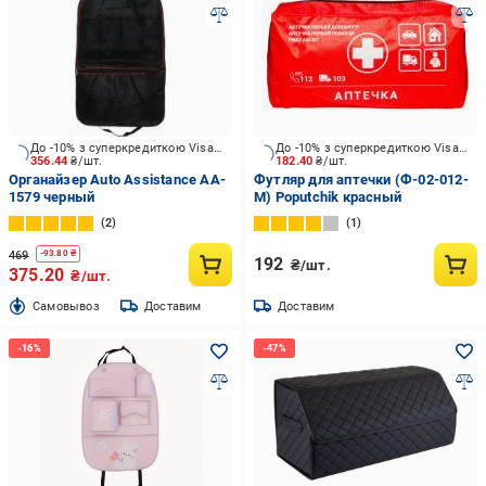
До -10% з суперкредиткою Visa Вигода
До -10% з суперкредиткою Visa Вигода
356.44
₴/шт.
182.40
₴/шт.
Органайзер Auto Assistance AA-
Футляр для аптечки (Ф-02-012-
1579 черный
М) Poputchik красный
2
1
469
-
93.80
₴
192
₴/шт.
375.20
₴/шт.
Cамовывоз
Доставим
Доставим