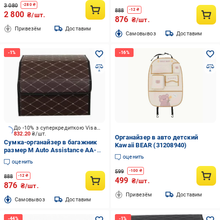
3 080
-
280
₴
888
-
12
₴
2 800
₴/шт.
876
₴/шт.
Привезём
Доставим
Cамовывоз
Доставим
До -10% з суперкредиткою Visa Вигода
832.20
₴/шт.
Органайзер в авто детский
Сумка-органайзер в багажник
Kawaii BEAR (31208940)
размер M Auto Assistance AA-
оценить
433BW коричнево-белый
оценить
599
-
100
₴
888
-
12
₴
499
₴/шт.
876
₴/шт.
Привезём
Доставим
Cамовывоз
Доставим