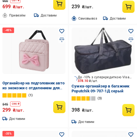
900
-
201
₴
699
239
₴/шт.
₴/шт.
Привезём
Доставим
Cамовывоз
Доставим
До -10% з суперкредиткою Visa Вигода
378.10
₴/шт.
Органайзер на подголовник авто
Сумка-органайзер в багажник
из экокожи с отделением для
Poputchik 09-707-1Д серый
телефона (N-019)
1
3
545
-
246
₴
299
398
₴/шт.
₴/шт.
Доставим
Доставим