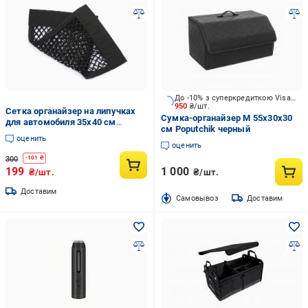
До -10% з суперкредиткою Visa Вигода
950
₴/шт.
Сетка органайзер на липучках
Сумка-органайзер М 55x30x30
для автомобиля 35x40 см
см Poputchik черный
Черный (40026)
оценить
оценить
300
-
101
₴
199
1 000
₴/шт.
₴/шт.
Доставим
Cамовывоз
Доставим