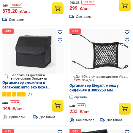
498.33
-
199.33
₴
469
-
93.80
₴
299
₴/шт.
375.20
₴/шт.
Доставим
Доставим
Бесплатная доставка
До -10% з суперкредиткою Visa Вигода
в почтоматы Эпицентр
221.35
₴/шт.
Органайзер сложный в
Органайзер Elegant между
багажник авто эко кожа
сиденьями 300x250 мм
31x30x30 см Черно-серый (N-
1
106733_EL 100673 черный
063)
оценить
900
-
451
₴
278
-
45
₴
449
₴/шт.
233
₴/шт.
Привезём
Доставим
Cамовывоз
Доставим