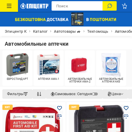
Эпицентр К
Каталог
Автотовары 🚙
Техпомощь
Автомоб
Автомобильные аптечки
ЕВРОСТАНДАРТ
АПТЕЧКИ АМА-1
АВТОМОБИЛЬНЫЕ
АВТОМОБИЛЬНЫЕ
АПТЕЧКИ АМА-2
АПТЕЧКИ АИЗ
Фильтры
Самовывоз:
Сегодня
Цена