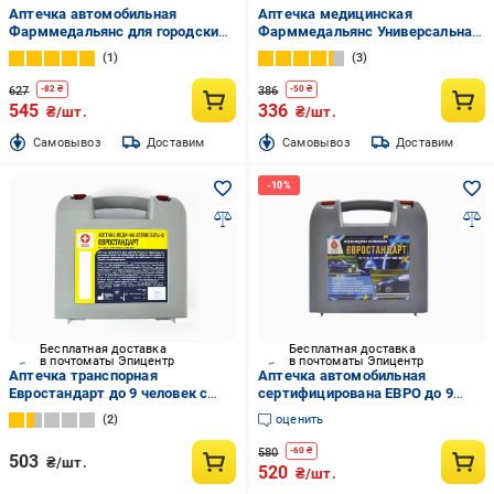
Аптечка автомобильная
Аптечка медицинская
Фарммедальянс для городских
Фарммедальянс Универсальная
автобусов и микроавтобусов в
тип С
1
3
кейсе-2
627
386
-
82
₴
-
50
₴
545
336
₴/шт.
₴/шт.
Cамовывоз
Доставим
Cамовывоз
Доставим
Бесплатная доставка
Бесплатная доставка
в почтоматы Эпицентр
в почтоматы Эпицентр
Аптечка транспорная
Аптечка автомобильная
Евростандарт до 9 человек с
сертифицирована ЕВРО до 9
термопокрывалом (278934)
человек для путешествий в
2
оценить
Европу Серый
580
-
60
₴
503
₴/шт.
520
₴/шт.