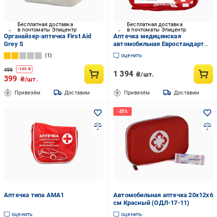
Бесплатная доставка
Бесплатная доставка
в почтоматы Эпицентр
в почтоматы Эпицентр
Органайзер-аптечка First Aid
Аптечка медицинская
Grey S
автомобильная Евростандарт
DIN 13164
1
оценить
499
-
100
₴
1 394
₴/шт.
399
₴/шт.
Привезём
Доставим
Привезём
Доставим
Аптечка типа АМА1
Автомобильная аптечка 20х12х6
см Красный (ОДЛ-17-11)
оценить
оценить