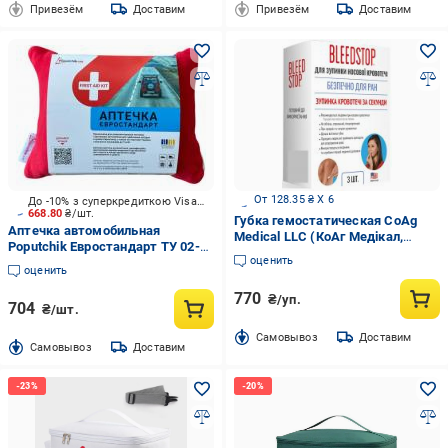
Привезём
Доставим
Привезём
Доставим
От 128.35 ₴ X 6
До -10% з суперкредиткою Visa Вигода
668.80
₴/шт.
Губка гемостатическая CoAg
Аптечка автомобильная
Medical LLC (КоАг Медікал,
Poputchik Евростандарт ТУ 02-
ТОВ), США BleedStop 3 шт./уп.
оценить
083-М
оценить
770
₴/уп.
704
₴/шт.
Cамовывоз
Доставим
Cамовывоз
Доставим