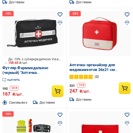
Доставим
Доставим
До -10% з суперкредиткою Visa Вигода
158.65
₴/шт.
Аптечка-органайзер для
Футляр Фарммедальянс
медикаментов 26x21 см
(черный) "Аптечка
Красный (IBH054R)
2
медицинская"
оценить
321
-
74
₴
192
-
25
₴
247
₴/шт.
167
₴/шт.
Доставим
Cамовывоз
Доставим