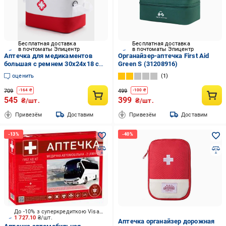
Бесплатная доставка
Бесплатная доставка
в почтоматы Эпицентр
в почтоматы Эпицентр
Аптечка для медикаментов
Органайзер-аптечка First Aid
большая с ремнем 30x24x18 см
Green S (31208916)
Белый с красным ( IBC003LOR )
оценить
1
709
499
-
164
₴
-
100
₴
545
399
₴/шт.
₴/шт.
Привезём
Доставим
Привезём
Доставим
До -10% з суперкредиткою Visa Вигода
1 727.10
₴/шт.
Аптечка органайзер дорожная