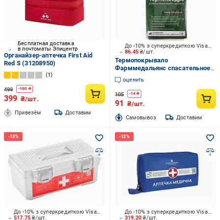
Бесплатная доставка
До -10% з суперкредиткою Visa Вигода
в почтоматы Эпицентр
86.45
₴/шт.
Органайзер-аптечка First Aid
Термопокрывало
Red S (31208950)
Фарммедальянс спасательное
1
медицинского назначения
оценить
золото-серебро
499
-
100
₴
105
-
14
₴
399
₴/шт.
91
₴/шт.
Привезём
Доставим
Cамовывоз
Доставим
До -10% з суперкредиткою Visa Вигода
До -10% з суперкредиткою Visa Вигода
517.75
₴/шт.
319.20
₴/шт.