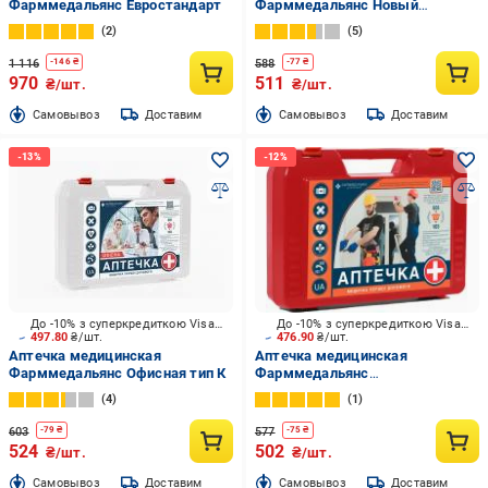
Фарммедальянс Евростандарт
Фарммедальянс Новый
стандарт АМА-1
2
5
1 116
588
-
146
₴
-
77
₴
970
511
₴/шт.
₴/шт.
Cамовывоз
Доставим
Cамовывоз
Доставим
До -10% з суперкредиткою Visa Вигода
До -10% з суперкредиткою Visa Вигода
497.80
₴/шт.
476.90
₴/шт.
Аптечка медицинская
Аптечка медицинская
Фарммедальянс Офисная тип К
Фарммедальянс
Производственная
4
1
603
577
-
79
₴
-
75
₴
524
502
₴/шт.
₴/шт.
Cамовывоз
Доставим
Cамовывоз
Доставим