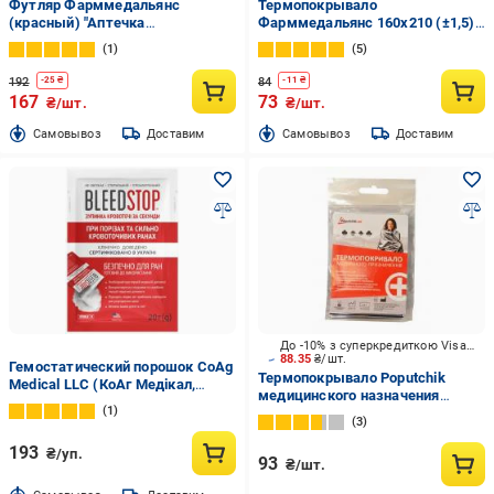
Футляр Фарммедальянс
Термопокрывало
(красный) "Аптечка
Фарммедальянс 160x210 (±1,5)
медицинская"
см
1
5
192
84
-
25
₴
-
11
₴
167
73
₴/шт.
₴/шт.
Cамовывоз
Доставим
Cамовывоз
Доставим
До -10% з суперкредиткою Visa Вигода
88.35
₴/шт.
Гемостатический порошок CoAg
Термопокрывало Poputchik
Medical LLC (КоАг Медікал,
медицинского назначения
ТОВ), США BleedStop 20 г
1
160x210 см (+/-10) 52-001
3
193
₴/уп.
93
₴/шт.