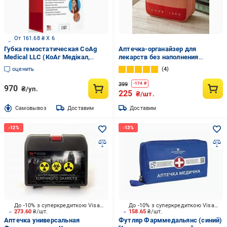
От 161.68 ₴ X 6
Губка гемостатическая CoAg
Аптечка-органайзер для
Medical LLC (КоАг Медікал,
лекарств без наполнения
ТОВ), США StopsBleeding 3 шт./
24x20x12 см Розовый (0073-
оценить
4
уп.
0004)
399
-
174
₴
970
₴/уп.
225
₴/шт.
Cамовывоз
Доставим
Доставим
До -10% з суперкредиткою Visa Вигода
До -10% з суперкредиткою Visa Вигода
273.60
₴/шт.
158.65
₴/шт.
Аптечка универсальная
Футляр Фарммедальянс (синий)