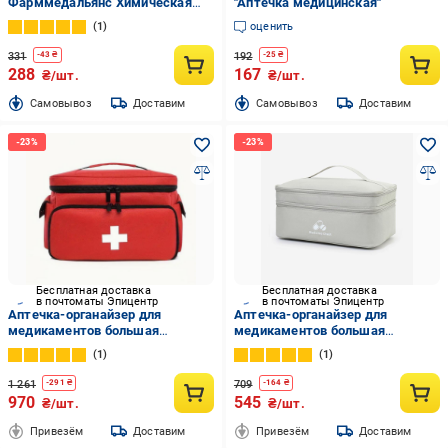
Фарммедальянс Химическая
"Аптечка медицинская"
защита
1
оценить
331
192
-
43
₴
-
25
₴
288
167
₴/шт.
₴/шт.
Cамовывоз
Доставим
Cамовывоз
Доставим
Бесплатная доставка
Бесплатная доставка
в почтоматы Эпицентр
в почтоматы Эпицентр
Аптечка-органайзер для
Аптечка-органайзер для
медикаментов большая
медикаментов большая
Красный (IBH052R)
35x24x17см Серый (IBC007LS)
1
1
1 261
709
-
291
₴
-
164
₴
970
545
₴/шт.
₴/шт.
Привезём
Доставим
Привезём
Доставим