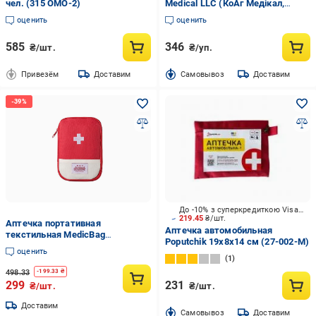
чел. (315 ОМО-2)
Medical LLC (КоАг Медікал,
ТОВ), США StopsBleeding 20 г
оценить
оценить
585
346
₴/шт.
₴/уп.
Привезём
Доставим
Cамовывоз
Доставим
До -10% з суперкредиткою Visa Вигода
219.45
₴/шт.
Аптечка портативная
Аптечка автомобильная
текстильная MedicBag
Poputchik 19х8х14 см (27-002-М)
150х105х20 мм Красный (1584)
оценить
1
498.33
-
199.33
₴
299
231
₴/шт.
₴/шт.
Доставим
Cамовывоз
Доставим