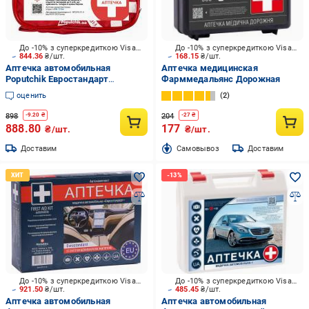
До -10% з суперкредиткою Visa Вигода
До -10% з суперкредиткою Visa Вигода
844.36
₴/шт.
168.15
₴/шт.
Аптечка автомобильная
Аптечка медицинская
Poputchik Евростандарт
Фарммедальянс Дорожная
согласно DIN 13164 (02-035-М)
оценить
2
898
204
-
9.20
₴
-
27
₴
888.80
177
₴/шт.
₴/шт.
Доставим
Cамовывоз
Доставим
До -10% з суперкредиткою Visa Вигода
До -10% з суперкредиткою Visa Вигода
921.50
₴/шт.
485.45
₴/шт.
Аптечка автомобильная
Аптечка автомобильная