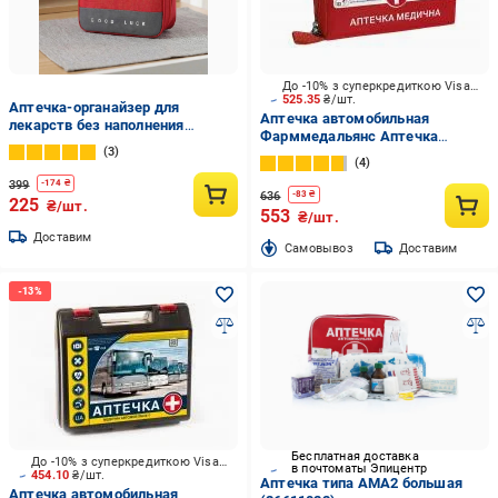
До -10% з суперкредиткою Visa Вигода
525.35
₴/шт.
Аптечка-органайзер для
Аптечка автомобильная
лекарств без наполнения
Фарммедальянс Аптечка
24x20x12 см Красный (0073-
3
медицинская автомобильная-1
0002)
4
(АМА-1) согласно ТУ У 21.2-
399
-
174
₴
38929750-001:2014
636
-
83
₴
225
₴/шт.
553
₴/шт.
Доставим
Cамовывоз
Доставим
Бесплатная доставка
До -10% з суперкредиткою Visa Вигода
в почтоматы Эпицентр
454.10
₴/шт.
Аптечка типа АМА2 большая
Аптечка автомобильная