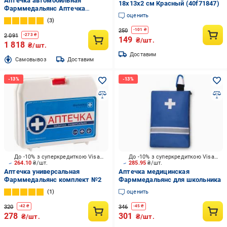
Аптечка автомобильная
18х13х2 см Красный (40f71847)
Фарммедальянс Аптечка
оценить
медицинская автомобильная -2
3
"Новый стандарт", ТУ У 21.2-
250
-
101
₴
38929750-001:2014
2 091
-
273
₴
149
₴/шт.
1 818
₴/шт.
Доставим
Cамовывоз
Доставим
До -10% з суперкредиткою Visa Вигода
До -10% з суперкредиткою Visa Вигода
264.10
₴/шт.
285.95
₴/шт.
Аптечка универсальная
Аптечка медицинская
Фарммедальянс комплект №2
Фарммедальянс для школьника
1
оценить
320
346
-
42
₴
-
45
₴
278
301
₴/шт.
₴/шт.