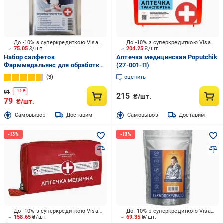
До -10% з суперкредиткою Visa Вигода
До -10% з суперкредиткою Visa Вигода
75.05
₴/шт.
204.25
₴/шт.
Набор салфеток
Аптечка медицинская Poputchik
Фарммедальянс для обработки
(27-001-П)
кожи
3
оценить
91
-
12
₴
215
₴/шт.
79
₴/шт.
Cамовывоз
Доставим
Cамовывоз
Доставим
До -10% з суперкредиткою Visa Вигода
До -10% з суперкредиткою Visa Вигода
158.65
₴/шт.
69.35
₴/шт.