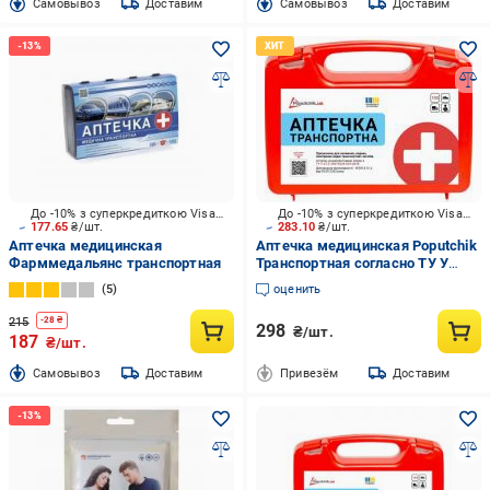
Cамовывоз
Доставим
Cамовывоз
Доставим
До -10% з суперкредиткою Visa Вигода
До -10% з суперкредиткою Visa Вигода
177.65
₴/шт.
283.10
₴/шт.
Аптечка медицинская
Аптечка медицинская Poputchik
Фарммедальянс транспортная
Транспортная согласно ТУ У
21.2-35975233-001:2018
5
оценить
215
-
28
₴
298
₴/шт.
187
₴/шт.
Cамовывоз
Доставим
Привезём
Доставим