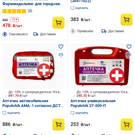
(26611022)
Фарммедальянс для городских
оценить
автобусов и микроавтобусов
2
383
₴/шт.
550
-
72
₴
478
₴/шт.
Привезём
Доставим
Cамовывоз
Доставим
До -10% з суперкредиткою Visa Вигода
До -10% з суперкредиткою Visa Вигода
841.70
₴/шт.
240.35
₴/шт.
Аптечка автомобильная
Аптечка универсальная
Poputchik АМА-1 согласно ДСТУ
Poputchik 27-009-П
3961-2000 (27-076-М)
оценить
оценить
886
253
₴/шт.
₴/шт.