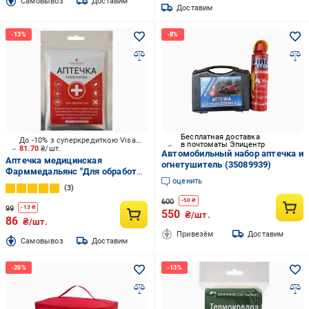
Cамовывоз
Доставим
Доставим
Бесплатная доставка
До -10% з суперкредиткою Visa Вигода
в почтоматы Эпицентр
81.70
₴/шт.
Автомобильный набор аптечка и
Аптечка медицинская
огнетушитель (35089939)
Фарммедальянс "Для обработки
оценить
ран"
3
600
-
50
₴
99
-
13
₴
550
₴/шт.
86
₴/шт.
Привезём
Доставим
Cамовывоз
Доставим