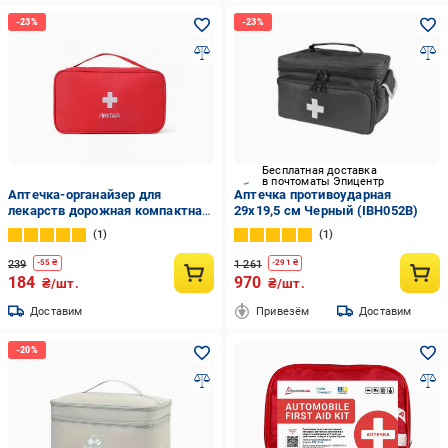
Бесплатная доставка
в почтоматы Эпицентр
Аптечка-органайзер для
Аптечка противоударная
лекарств дорожная компактная
29х19,5 см Черный (IBH052B)
23x13 см Красный (IBH055R)
1
1
239
1 261
-
55
₴
-
291
₴
184
970
₴/шт.
₴/шт.
Доставим
Привезём
Доставим