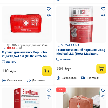
От 92.34 ₴ X 6
До -10% з суперкредиткою Visa Вигода
104.50
₴/шт.
Гемостатический порошок CoAg
Футляр для аптечки Poputchik
Medical LLC (КоАг Медікал,
20,5х13,5х4 см (Ф-02-2025-М)
ТОВ), США BleedStop 60 г
оценить
оценить
554
₴/уп.
110
₴/шт.
Cамовывоз
Доставим
Cамовывоз
Доставим