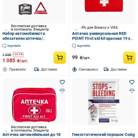
Бесплатная доставка
-5% для бізнесу з VISA
в почтоматы Эпицентр
Набор автомобилиста
Аптечка универсальная RED
обязателен аптечка/
POINT First aid kit красная 19 х
светоотражающая жилетка/
11 х 2 см
оценить
оценить
сумка/огнетушитель/
аварийный знак (GK2143)
1 300
-
215
₴
99
₴/шт.
1 085
₴/шт.
Привезём
Доставим
Cамовывоз
Доставим
Бесплатная доставка
в почтоматы Эпицентр
Аптечка автомобильная до 18
Гемостатический порошок CoAg