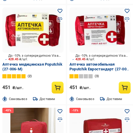
До -10% з суперкредиткою Visa Вигода
До -10% з суперкредиткою Visa Вигода
428.45
₴/шт.
428.45
₴/шт.
Аптечка медицинская Poputchik
Аптечка автомобильная
(27-006-М)
Poputchik Евростандарт (27-005-
М)
2
3
451
451
₴/шт.
₴/шт.
Cамовывоз
Доставим
Cамовывоз
Доставим