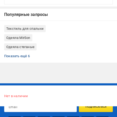
Популярные запросы
Текстиль для спальни
Одеяла MirSon
Одеяла стеганые
Одеяло зимнее
Одеяла белые
Одеяла 155×215 см
Одеяла полуторные
Одеяла пуховые
Одеяла натуральные
Показать ещё 6
Подписывайтесь, чтобы узнавать первым об акцияx и
предложениях:
Нет в наличии
ПОДПИСАТЬСЯ