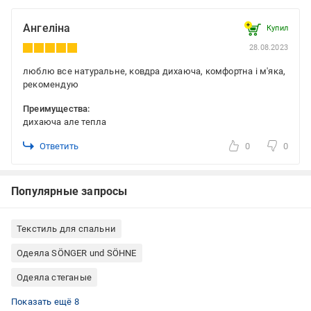
Ангеліна
Купил
28.08.2023
люблю все натуральне, ковдра дихаюча, комфортна і м'яка,
рекомендую
Преимущества:
дихаюча але тепла
Ответить
0
0
Популярные запросы
Текстиль для спальни
Одеяла SÖNGER und SÖHNE
Одеяла стеганые
Одеяла шерстяные
Одеяла 200x220
Одеяла белые
Одеяла всесезонные
Двуспальные одеяла
Синтетические одеяла
Одеяла двуспальные шерстяные
Одеяла двуспальные всесезонные
Показать ещё 8