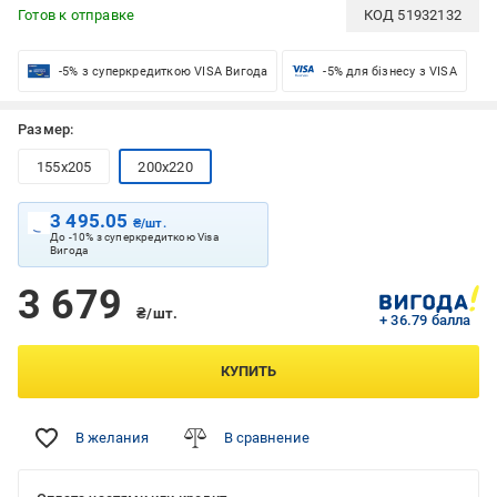
Готов к отправке
КОД
51932132
-5% з суперкредиткою VISA Вигода
-5% для бізнесу з VISA
Размер:
155x205
200x220
3 495.05
₴/шт.
До -10% з суперкредиткою Visa
Вигода
3 679
₴/шт.
+ 36.79 балла
КУПИТЬ
В желания
В сравнение