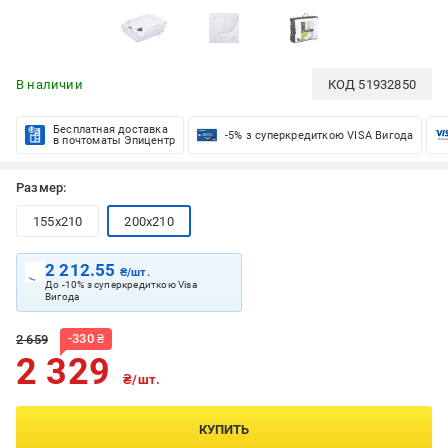
В наличии
КОД
51932850
Бесплатная доставка
-5% з суперкредиткою VISA Вигода
в почтоматы Эпицентр
Размер:
155x210
200x210
2 212.55
₴/шт.
До -10% з суперкредиткою Visa
Вигода
-
330
₴
2 659
2 329
₴/шт.
КУПИТЬ