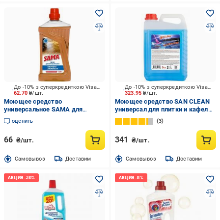
До -10% з суперкредиткою Visa Вигода
До -10% з суперкредиткою Visa Вигода
62.70
₴/шт.
323.95
₴/шт.
Моющее средство
Моющее средство SAN CLEAN
универсальное SAMA для
универсал для плитки и кафеля
уборки паркета, ламината 1250г
5 л
оценить
3
66
341
₴/шт.
₴/шт.
Cамовывоз
Доставим
Cамовывоз
Доставим