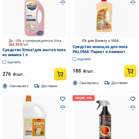
До -10% з суперкредиткою Visa Вигода
-5% для бізнесу з VISA
262.20
₴/шт.
Средство моющее для пола
Средство Emsal для мытья пола
PALOMA' Паркет и ламинат
из винила 1 л
Миндаль 1 л
оценить
оценить
188
₴/шт.
276
₴/шт.
Cамовывоз
Доставим
Cамовывоз
Доставим