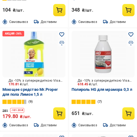
104
348
₴/шт.
₴/шт.
Cамовывоз
Доставим
Cамовывоз
Доставим
До -10% з суперкредиткою Visa Вигода
До -10% з суперкредиткою Visa Вигода
170.81
₴/шт.
618.45
₴/шт.
Моющее средство Mr.Proper
Полироль HG для мрамора 0,3 л
для пола Лимон 1,5 л
9
7
281
-
101.20
₴
651
₴/шт.
179.80
₴/шт.
Cамовывоз
Доставим
Cамовывоз
Доставим