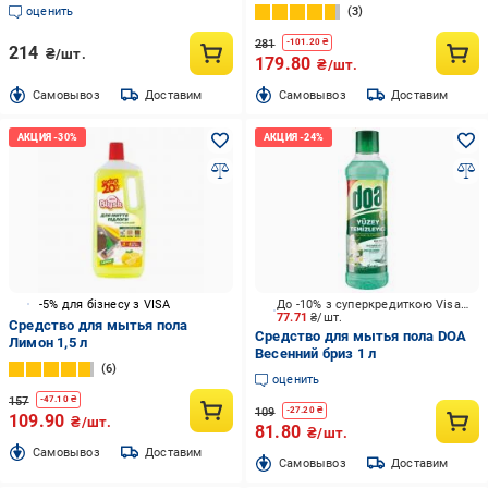
1,5 л
оценить
3
281
-
101.20
₴
214
₴/шт.
179.80
₴/шт.
Cамовывоз
Доставим
Cамовывоз
Доставим
-5% для бізнесу з VISA
До -10% з суперкредиткою Visa Вигода
77.71
₴/шт.
Средство для мытья пола
Средство для мытья пола DOA
Лимон 1,5 л
Весенний бриз 1 л
6
оценить
157
-
47.10
₴
109
-
27.20
₴
109.90
₴/шт.
81.80
₴/шт.
Cамовывоз
Доставим
Cамовывоз
Доставим