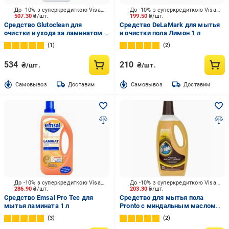
До -10% з суперкредиткою Visa Вигода
До -10% з суперкредиткою Visa Вигода
507.30
₴/шт.
199.50
₴/шт.
Средство Glutoclean для
Средство DeLaMark для мытья
очистки и ухода за ламинатом и
и очистки пола Лимон 1 л
пробкой 1 л
1
2
534
210
₴/шт.
₴/шт.
Cамовывоз
Доставим
Cамовывоз
Доставим
До -10% з суперкредиткою Visa Вигода
До -10% з суперкредиткою Visa Вигода
286.90
₴/шт.
203.30
₴/шт.
Средство Emsal Pro Tec для
Средство для мытья пола
мытья ламината 1 л
Pronto с миндальным маслом
0,75 л
3
2