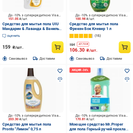
До -10% з суперкредиткою Visa Вигода
До -10% з суперкредиткою Visa Вигода
151.05
₴/шт.
100.98
₴/шт.
Средство для мытья пола UIU
Средство для мытья пола
Мандарин & Лаванда & Ваниль
Фрекен Бок Клевер 1 л
0,75 л
оценить
15
154
-
47.70
₴
159
₴/шт.
106.30
₴/шт.
Cамовывоз
Доставим
Cамовывоз
Доставим
До -10% з суперкредиткою Visa Вигода
До -10% з суперкредиткою Visa Вигода
203.30
₴/шт.
170.81
₴/шт.
Средство для мытья пола
Моющее средство Mr.Proper
Pronto "Лимон" 0,75 л
для пола Горный ручей прохлада