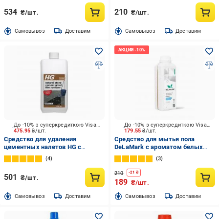
534
210
₴/шт.
₴/шт.
Cамовывоз
Доставим
Cамовывоз
Доставим
До -10% з суперкредиткою Visa Вигода
До -10% з суперкредиткою Visa Вигода
475.95
₴/шт.
179.55
₴/шт.
Средство для удаления
Средство для мытья пола
цементных налетов HG с
DeLaMark c ароматом белых
мрамора и натурального камня
цветов хлопка 1 л
4
3
1000 мл
210
-
21
₴
501
₴/шт.
189
₴/шт.
Cамовывоз
Доставим
Cамовывоз
Доставим