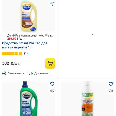
До -10% з суперкредиткою Visa Вигода
286.90
₴/шт.
Средство Emsal Pro Tec для
мытья паркета 1 л
1
302
₴/шт.
Cамовывоз
Доставим