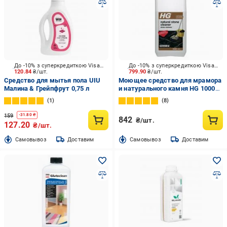
До -10% з суперкредиткою Visa Вигода
До -10% з суперкредиткою Visa Вигода
120.84
₴/шт.
799.90
₴/шт.
Средство для мытья пола UIU
Моющее средство для мрамора
Малина & Грейпфрут 0,75 л
и натурального камня HG 1000
мл
1
8
159
-
31.80
₴
842
₴/шт.
127.20
₴/шт.
Cамовывоз
Доставим
Cамовывоз
Доставим