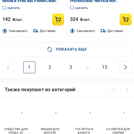
полов и стен das PowerClean
Professional Чистый пол
Лимон 1 л
Ламинат 1 л
оценить
оценить
142
324
₴/шт.
₴/шт.
Cамовывоз
Доставим
Cамовывоз
Доставим
ПОКАЗАТЬ ЕЩЕ
1
2
3
...
15
Также покупают из категорий
СРЕДСТВА ДЛЯ
МЕШКИ ДЛЯ
ТУАЛЕТНАЯ
САЛФЕТКИ ДЛЯ
УХОДА ЗА
МУСОРА
БУМАГА
УБОРКИ