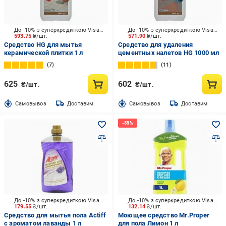
До -10% з суперкредиткою Visa Вигода
До -10% з суперкредиткою Visa Вигода
593.75
₴/шт.
571.90
₴/шт.
Средство HG для мытья
Средство для удаления
керамической плитки 1 л
цементных налетов HG 1000 мл
7
11
625
602
₴/шт.
₴/шт.
Cамовывоз
Доставим
Cамовывоз
Доставим
До -10% з суперкредиткою Visa Вигода
До -10% з суперкредиткою Visa Вигода
179.55
₴/шт.
132.14
₴/шт.
Средство для мытья пола Actiff
Моющее средство Mr.Proper
с ароматом лаванды 1 л
для пола Лимон 1 л