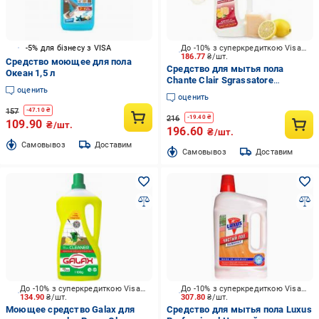
-5% для бізнесу з VISA
До -10% з суперкредиткою Visa Вигода
186.77
₴/шт.
Средство моющее для пола
Средство для мытья пола
Океан 1,5 л
Chante Clair Sgrassatore
оценить
GrSuperfici Marsiglia E Limone
оценить
0,75 л
157
-
47.10
₴
216
-
19.40
₴
109.90
₴/шт.
196.60
₴/шт.
Cамовывоз
Доставим
Cамовывоз
Доставим
До -10% з суперкредиткою Visa Вигода
До -10% з суперкредиткою Visa Вигода
134.90
₴/шт.
307.80
₴/шт.
Моющее средство Galax для
Средство для мытья пола Luxus