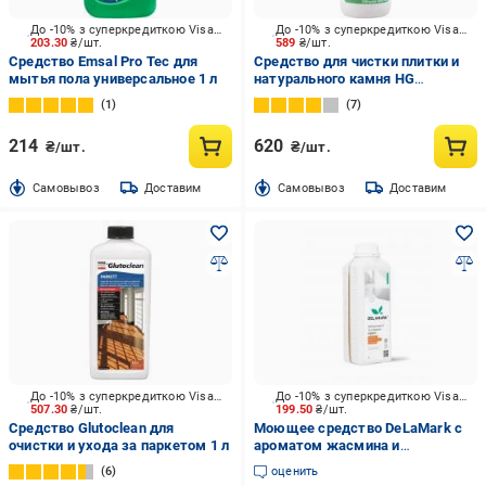
До -10% з суперкредиткою Visa Вигода
До -10% з суперкредиткою Visa Вигода
203.30
₴/шт.
589
₴/шт.
Средство Emsal Pro Tec для
Средство для чистки плитки и
мытья пола универсальное 1 л
натурального камня HG
удаление пятен 500 мл
1
7
214
620
₴/шт.
₴/шт.
Cамовывоз
Доставим
Cамовывоз
Доставим
До -10% з суперкредиткою Visa Вигода
До -10% з суперкредиткою Visa Вигода
507.30
₴/шт.
199.50
₴/шт.
Средство Glutoclean для
Моющее средство DeLaMark c
очистки и ухода за паркетом 1 л
ароматом жасмина и
апельсинового цветка 1 л
6
оценить