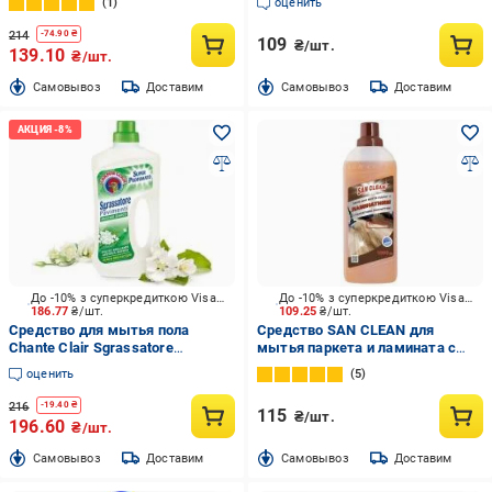
1
оценить
214
-
74.90
₴
109
₴/шт.
139.10
₴/шт.
Cамовывоз
Доставим
Cамовывоз
Доставим
До -10% з суперкредиткою Visa Вигода
До -10% з суперкредиткою Visa Вигода
186.77
₴/шт.
109.25
₴/шт.
Средство для мытья пола
Средство SAN CLEAN для
Chante Clair Sgrassatore
мытья паркета и ламината с
GrSuperfici Muschio Bianco 0,75 л
силиконом 1 л
оценить
5
216
-
19.40
₴
115
₴/шт.
196.60
₴/шт.
Cамовывоз
Доставим
Cамовывоз
Доставим