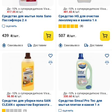
До -10% з суперкредиткою Visa Вигода
До -10% з суперкредиткою Visa Вигода
417.05
₴/шт.
481.65
₴/шт.
Средство для мытья пола Sano
Средство HG для очистки
Пассифлора 2 л
леноллеума и ванила 1 л
оценить
8
439
507
₴/шт.
₴/шт.
Cамовывоз
Доставим
Cамовывоз
Доставим
До -10% з суперкредиткою Visa Вигода
До -10% з суперкредиткою Visa Вигода
98.80
₴/шт.
330.60
₴/шт.
Средство для уборки пола SAN
Средство Emsal Pro Tec для
CLEAN с ароматом Бергамота 1
мытья плитки и камня 1 л
л
1
оценить