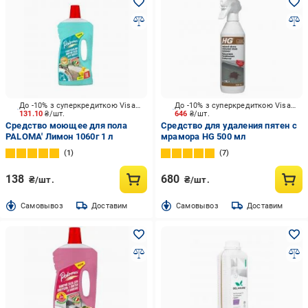
До -10% з суперкредиткою Visa Вигода
До -10% з суперкредиткою Visa Вигода
131.10
₴/шт.
646
₴/шт.
Средство моющее для пола
Средство для удаления пятен с
PALOMA' Лимон 1060г 1 л
мрамора HG 500 мл
1
7
138
680
₴/шт.
₴/шт.
Cамовывоз
Доставим
Cамовывоз
Доставим