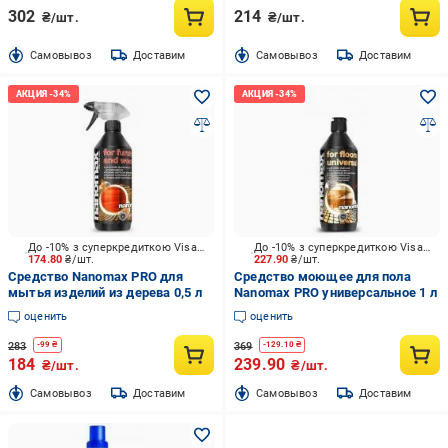
302
214
₴/шт.
₴/шт.
Cамовывоз
Доставим
Cамовывоз
Доставим
До -10% з суперкредиткою Visa Вигода
До -10% з суперкредиткою Visa Вигода
174.80
₴/шт.
227.90
₴/шт.
Средство Nanomax PRO для
Средство моющее для пола
мытья изделий из дерева 0,5 л
Nanomax PRO универсальное 1 л
оценить
оценить
283
369
-
99
₴
-
129.10
₴
184
239.90
₴/шт.
₴/шт.
Cамовывоз
Доставим
Cамовывоз
Доставим