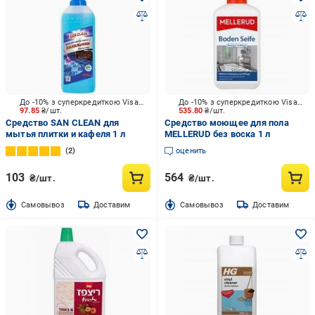
До -10% з суперкредиткою Visa Вигода
До -10% з суперкредиткою Visa Вигода
97.85
₴/шт.
535.80
₴/шт.
Средство SAN CLEAN для
Средство моющее для пола
мытья плитки и кафеля 1 л
MELLERUD без воска 1 л
2
оценить
103
564
₴/шт.
₴/шт.
Cамовывоз
Доставим
Cамовывоз
Доставим