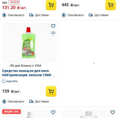
164
-
32.80
₴
445
₴/шт.
131.20
₴/шт.
Cамовывоз
Доставим
Cамовывоз
Доставим
-5% для бізнесу з VISA
Средство моющее для пола
Нейтрализация запахов 1060г 1
л
оценить
159
₴/шт.
Cамовывоз
Доставим