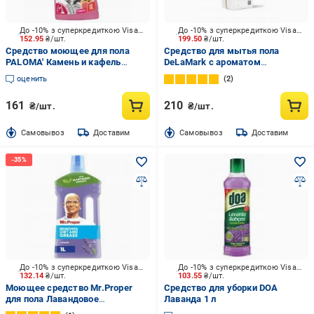
До -10% з суперкредиткою Visa Вигода
До -10% з суперкредиткою Visa Вигода
152.95
₴/шт.
199.50
₴/шт.
Средство моющее для пола
Средство для мытья пола
PALOMA' Камень и кафель
DeLaMark c ароматом
Грейпфрут 1 л
лимонника и вербены 1 л
оценить
2
161
210
₴/шт.
₴/шт.
Cамовывоз
Доставим
Cамовывоз
Доставим
До -10% з суперкредиткою Visa Вигода
До -10% з суперкредиткою Visa Вигода
132.14
₴/шт.
103.55
₴/шт.
Моющее средство Mr.Proper
Средство для уборки DOA
для пола Лавандовое
Лаванда 1 л
спокойствие 1 л