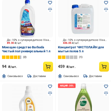
До -10% з суперкредиткою Visa Вигода
До -10% з суперкредиткою Visa Вигода
89.30
₴/шт.
436.05
₴/шт.
Моющее средство Barbuda
Концентрат ЧИСТОЛАЙН для
Чистый пол универсальный 1 л
мытья полов 5 л
2
1
94
459
₴/шт.
₴/шт.
Cамовывоз
Доставим
Cамовывоз
Доставим