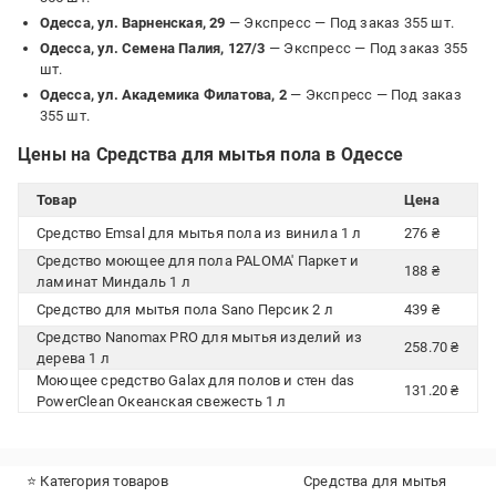
Одесса, ул. Варненская, 29
— Экспресс —
Под заказ 355 шт.
Одесса, ул. Семена Палия, 127/3
— Экспресс —
Под заказ 355
шт.
Одесса, ул. Академика Филатова, 2
— Экспресс —
Под заказ
355 шт.
Цены на Средства для мытья пола в Одессе
Товар
Цена
Средство Emsal для мытья пола из винила 1 л
276 ₴
Средство моющее для пола PALOMA' Паркет и
188 ₴
ламинат Миндаль 1 л
Средство для мытья пола Sano Персик 2 л
439 ₴
Средство Nanomax PRO для мытья изделий из
258.70 ₴
дерева 1 л
Моющее средство Galax для полов и стен das
131.20 ₴
PowerClean Океанская свежесть 1 л
⭐ Категория товаров
Средства для мытья