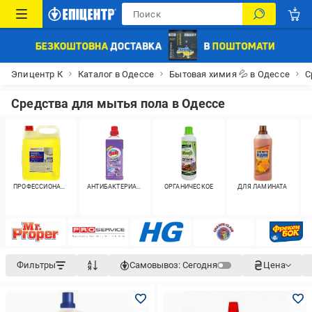
Эпицентр К
Каталог в Одессе
Бытовая химия 💦 в Одессе
С
Средства для мытья пола в Одессе
ПРОФЕССИОНАЛЬНОЕ
АНТИБАКТЕРИАЛЬНОЕ
ОРГАНИЧЕСКОЕ
ДЛЯ ЛАМИНАТА
Фильтры
Самовывоз:
Сегодня
Цена