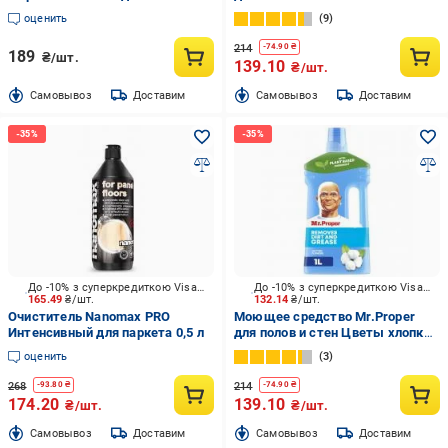
оценить
9
214
-
74.90
₴
189
₴/шт.
139.10
₴/шт.
Cамовывоз
Доставим
Cамовывоз
Доставим
До -10% з суперкредиткою Visa Вигода
До -10% з суперкредиткою Visa Вигода
165.49
₴/шт.
132.14
₴/шт.
Очиститель Nanomax PRO
Моющее средство Mr.Proper
Интенсивный для паркета 0,5 л
для полов и стен Цветы хлопка
1 л
оценить
3
268
214
-
93.80
₴
-
74.90
₴
174.20
139.10
₴/шт.
₴/шт.
Cамовывоз
Доставим
Cамовывоз
Доставим