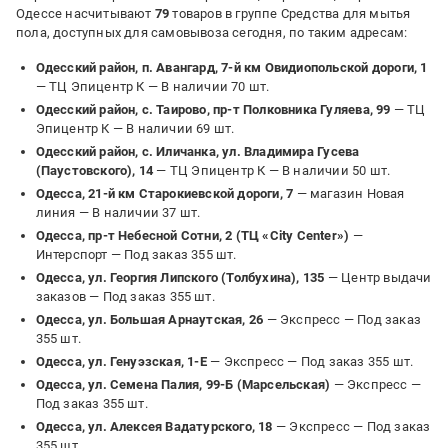
Одессе насчитывают
79
товаров в группе Средства для мытья
пола, доступных для самовывоза сегодня, по таким адресам:
Одесский район, п. Авангард, 7-й км Овидиопольской дороги, 1
— ТЦ Эпицентр К —
В наличии 70 шт.
Одесский район, с. Таирово, пр-т Полковника Гуляева, 99
— ТЦ
Эпицентр К —
В наличии 69 шт.
Одесский район, с. Иличанка, ул. Владимира Гусева
(Паустовского), 14
— ТЦ Эпицентр К —
В наличии 50 шт.
Одесса, 21-й км Старокиевской дороги, 7
— магазин Новая
линия —
В наличии 37 шт.
Одесса, пр-т Небесной Сотни, 2 (ТЦ «City Center»)
—
Интерспорт —
Под заказ 355 шт.
Одесса, ул. Георгия Липского (Толбухина), 135
— Центр выдачи
заказов —
Под заказ 355 шт.
Одесса, ул. Большая Арнаутская, 26
— Экспресс —
Под заказ
355 шт.
Одесса, ул. Генуэзская, 1-Е
— Экспресс —
Под заказ 355 шт.
Одесса, ул. Семена Палия, 99-Б (Марсельская)
— Экспресс —
Под заказ 355 шт.
Одесса, ул. Алексея Вадатурского, 18
— Экспресс —
Под заказ
355 шт.