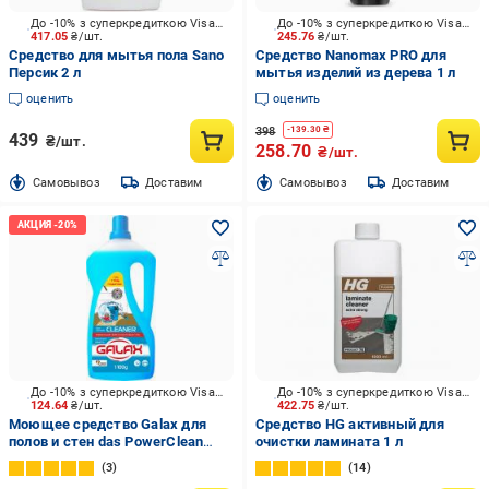
До -10% з суперкредиткою Visa Вигода
До -10% з суперкредиткою Visa Вигода
417.05
₴/шт.
245.76
₴/шт.
Средство для мытья пола Sano
Средство Nanomax PRO для
Персик 2 л
мытья изделий из дерева 1 л
оценить
оценить
398
-
139.30
₴
439
₴/шт.
258.70
₴/шт.
Cамовывоз
Доставим
Cамовывоз
Доставим
До -10% з суперкредиткою Visa Вигода
До -10% з суперкредиткою Visa Вигода
124.64
₴/шт.
422.75
₴/шт.
Моющее средство Galax для
Средство HG активный для
полов и стен das PowerClean
очистки ламината 1 л
Океанская свежесть 1 л
3
14