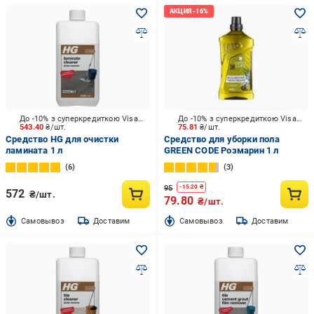
До -10% з суперкредиткою Visa Вигода
До -10% з суперкредиткою Visa Вигода
543.40
₴/шт.
75.81
₴/шт.
Средство HG для очистки
Средство для уборки пола
ламината 1 л
GREEN CODE Розмарин 1 л
6
3
95
-
15.20
₴
572
₴/шт.
79.80
₴/шт.
Cамовывоз
Доставим
Cамовывоз
Доставим