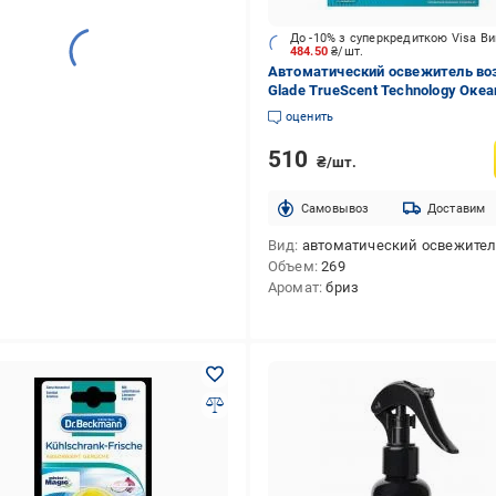
До -10% з суперкредиткою Visa В
484.50
₴/шт.
Автоматический освежитель во
Glade TrueScent Technology Оке
оазис 269 мл
оценить
510
₴/шт.
Cамовывоз
Доставим
Вид
автоматический освежитель во
Объем
269
Аромат
бриз