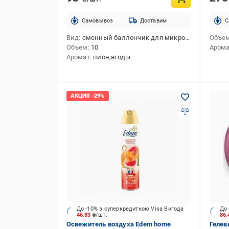
Cамовывоз
Доставим
C
Вид
сменный баллончик для микроспрея
Объе
Объем
10
Аром
Аромат
пион,ягоды
До -10% з суперкредиткою Visa Вигода
До 
46.83
₴/шт.
86
Освежитель воздуха Edem home
Гелев