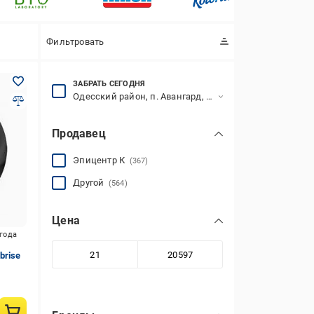
Фильтровать
ЗАБРАТЬ СЕГОДНЯ
Одесский район, п. Авангард, 7-й км Овидиопольской дороги, 1
Продавец
Эпицентр К
(367)
Другой
(564)
Цена
игода
brise