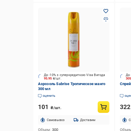
До -10% з суперкредиткою Visa Вигода
До 
95.95
₴/шт.
30
Аэрозоль Sabrise Тропическое манго
Спрей
300 мл
оценить
оце
101
32
₴/шт.
Cамовывоз
Доставим
C
Объем
300
Объе