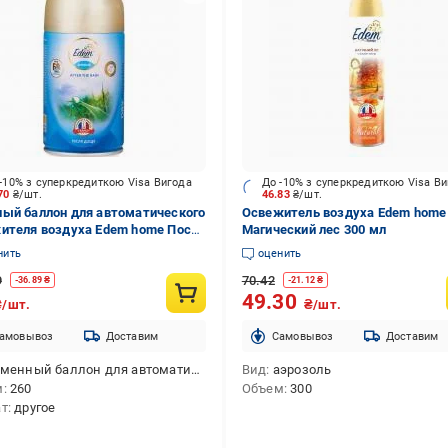
-10% з суперкредиткою Visa Вигода
До -10% з суперкредиткою Visa В
.70
₴/шт.
46.83
₴/шт.
ый баллон для автоматического
Освежитель воздуха Edem home
ителя воздуха Edem home После
Магический лес 300 мл
 260 мл
нить
оценить
9
70.42
-
36.89
₴
-
21.12
₴
49.30
₴/шт.
₴/шт.
амовывоз
Доставим
Cамовывоз
Доставим
менный баллон для автоматического освежителя воздуха
Вид
аэрозоль
м
260
Объем
300
ат
другое