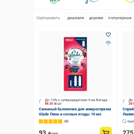
Сортировать
дешевле
дороже
популярные
До -10% з суперкредиткою Visa Вигода
До 
88.35
₴/шт.
26
Сменный баллончик для микроспреем
Спрей 
Glade Пион и сочные ягоды 10 мл
Лилия
6
оце
93
27
₴/шт.