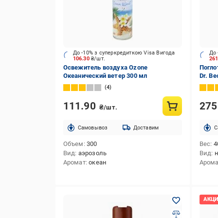
До -10% з суперкредиткою Visa Вигода
До 
106.30
₴/шт.
26
Освежитель воздуха Ozone
Погло
Океанический ветер 300 мл
Dr. B
4
111.90
27
₴/шт.
Cамовывоз
Доставим
C
Объем
300
Вес
4
Вид
аэрозоль
Вид
н
Аромат
океан
Аром