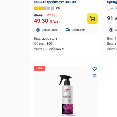
сочный грейпфрут 300 мл
Spring
3
оце
70.42
-
21.12
₴
91
49.30
₴/шт.
Cамовывоз
Доставим
C
Вид
аэрозоль
Вес
1
Объем
300
Вид
г
Аромат
грейпфрут
Аром