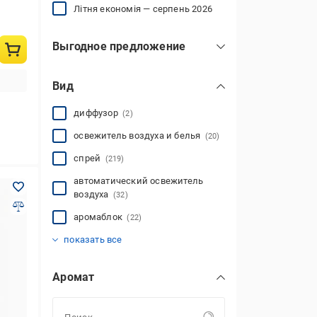
Літня економія — серпень 2026
Выгодное предложение
1 + 1
(5)
Вид
диффузор
(2)
освежитель воздуха и белья
(20)
спрей
(219)
автоматический освежитель
воздуха
(32)
аромаблок
(22)
ароматическая свеча
ароматическое саше
аэрозоль
гелевый освежитель
микроспрей
нейтрализатор запаха
освежитель воздуха
сменный баллон для
сменный баллончик для
сменный блок
сменный флакон к
электрический освежитель
(193)
(9)
(9)
(158)
(43)
(5)
(2)
(60)
показать все
автоматического освежителя
микроспрея
электрическому ароматизатору
воздуха
(8)
(3)
воздуха
(8)
(106)
Аромат