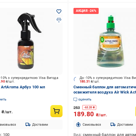
-10% з суперкредиткою Visa Вигода
До -10% з суперкредиткою Visa В
5.90
₴/шт.
180.31
₴/шт.
 ArtAroma Арбуз 100 мл
Сменный баллон для автоматич
освежителя воздуха Air Wick Act
Fresh Сладкая ваниль и масло ш
нить
оценить
мл
253
-
63.20
₴
2
₴/шт.
189.80
₴/шт.
амовывоз
Доставим
Cамовывоз
Доставим
м
100
Вид
сменный баллон для автоматического освежителя 