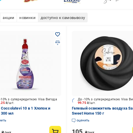
акции
новинки
доступно к самовывозу
-10% з суперкредиткою Visa Вигода
До -10% з суперкредиткою Visa В
1.25
₴/шт.
99.75
₴/шт.
Coccolatevi 10 в 1 Хлопок и
Гелевый освежитель воздуха Sa
 300 мл
Sweet Home 150 г
нить
оценить
5
105
₴/шт.
₴/шт.