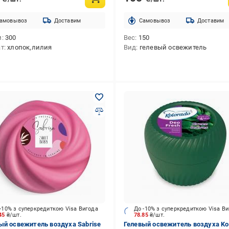
амовывоз
Доставим
Cамовывоз
Доставим
м
300
Вес
150
ат
хлопок,лилия
Вид
гелевый освежитель
-10% з суперкредиткою Visa Вигода
До -10% з суперкредиткою Visa В
.45
₴/шт.
78.85
₴/шт.
ый освежитель воздуха Sabrise
Гелевый освежитель воздуха Ko