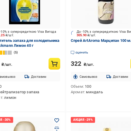
-10% з суперкредиткою Visa Вигода
До -10% з суперкредиткою Visa В
1.25
₴/шт.
305.90
₴/шт.
титель запаха для холодильника
Спрей ArtAroma Марципан 100 м
eckmann Лимон 40 г
5
оценить
5
322
₴/шт.
₴/шт.
амовывоз
Доставим
Cамовывоз
Доставим
0
Объем
100
ейтрализатор запаха
Аромат
миндаль
ат
лимон