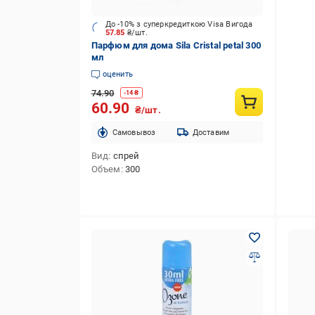
До -10% з суперкредиткою Visa Вигода
57.85
₴/шт.
Парфюм для дома Sila Cristal petal 300
мл
оценить
74.90
-
14
₴
60.90
₴/шт.
Cамовывоз
Доставим
Вид
спрей
Объем
300