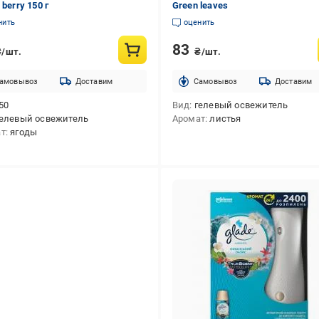
 berry 150 г
Green leaves
нить
оценить
83
₴/шт.
₴/шт.
амовывоз
Доставим
Cамовывоз
Доставим
50
Вид
гелевый освежитель
елевый освежитель
Аромат
листья
ат
ягоды