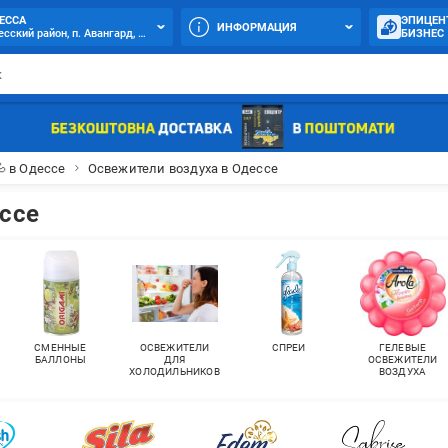
ЕССА
ЭПИЦЕН
ИНФОРМАЦИЯ
сский район, п. Авангард, 7-й км Овидиопольской дороги, 1
БИЗНЕС
 в Одессе
Освежители воздуха в Одессе
ссе
СМЕННЫЕ
ОСВЕЖИТЕЛИ
СПРЕИ
ГЕЛЕВЫЕ
БАЛЛОНЫ
ДЛЯ
ОСВЕЖИТЕЛИ
ХОЛОДИЛЬНИКОВ
ВОЗДУХА