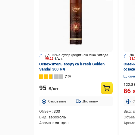
До -10% з суперкредиткою Visa Вигода
До 
90.25
₴/шт.
81
Освежитель воздуха iFresh Golden
Сменн
Sandal 300 мл
освеж
дождя
10
оце
122.8
95
₴/шт.
86
Cамовывоз
Доставим
C
Объем
300
Вид
с
Вид
аэрозоль
Объе
Аромат
сандал
Аром