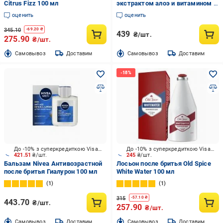
Citrus Fizz 100 мл
экстрактом алоэ и витамином Е
100 мл
оценить
оценить
345.10
-
69.20
₴
439
₴/шт.
275.90
₴/шт.
Cамовывоз
Доставим
Cамовывоз
Доставим
До -10% з суперкредиткою Visa Вигода
До -10% з суперкредиткою Visa Вигода
421.51
₴/шт.
245
₴/шт.
Бальзам Nivea Антивозрастной
Лосьон после бритья Old Spice
после бритья Гиалурон 100 мл
White Water 100 мл
1
1
315
-
57.10
₴
443.70
₴/шт.
257.90
₴/шт.
Cамовывоз
Доставим
Cамовывоз
Доставим