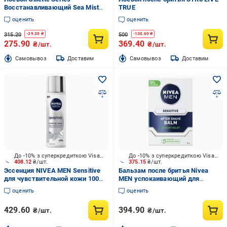
Восстанавливающий Sea Mist
TRUE
100 мл
оценить
оценить
315.20
500
-
39.30
₴
-
130.60
₴
275.90
369.40
₴/шт.
₴/шт.
Cамовывоз
Доставим
Cамовывоз
Доставим
До -10% з суперкредиткою Visa Вигода
До -10% з суперкредиткою Visa Вигода
408.12
₴/шт.
375.15
₴/шт.
Эссенция NIVEA MEN Sensitive
Бальзам после бритья Nivea
для чувствительной кожи 100
MEN успокаивающий для
мл
чувствительной кожи 100 мл
оценить
оценить
429.60
394.90
₴/шт.
₴/шт.