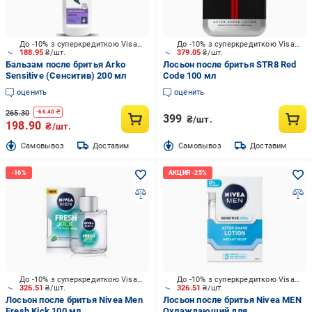
До -10% з суперкредиткою Visa Вигода
До -10% з суперкредиткою Visa Вигода
188.95
₴/шт.
379.05
₴/шт.
Бальзам после бритья Arko
Лосьон после бритья STR8 Red
Sensitive (Сенситив) 200 мл
Code 100 мл
оценить
оценить
265.30
-
66.40
₴
399
₴/шт.
198.90
₴/шт.
Cамовывоз
Доставим
Cамовывоз
Доставим
До -10% з суперкредиткою Visa Вигода
До -10% з суперкредиткою Visa Вигода
326.51
₴/шт.
326.51
₴/шт.
Лосьон после бритья Nivea Men
Лосьон после бритья Nivea MEN
Fresh Kick 100 мл
Охлаждающий для