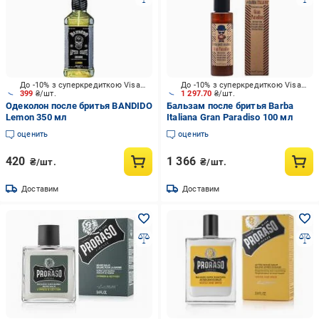
До -10% з суперкредиткою Visa Вигода
До -10% з суперкредиткою Visa Вигода
399
₴/шт.
1 297.70
₴/шт.
Одеколон после бритья BANDIDO
Бальзам после бритья Barba
Lemon 350 мл
Italiana Gran Paradiso 100 мл
оценить
оценить
420
1 366
₴/шт.
₴/шт.
Доставим
Доставим