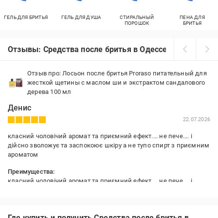
ГЕЛЬ ДЛЯ БРИТЬЯ
ГЕЛЬ ДЛЯ ДУША
СТИРАЛЬНЫЙ
ПЕНА ДЛЯ
ПОРОШОК
БРИТЬЯ
Отзывы: Средства после бритья в Одессе
Отзыв про: Лосьон после бритья Proraso питательный для
жесткой щетины с маслом ши и экстрактом сандалового
дерева 100 мл
Денис
22.07.2026
класний чоловічий аромат та приємний ефект.... не пече.... і
дійсно зволожує та заспокоює шкіру а не тупо спирт з приємним
ароматом
Преимущества:
класний чоловічий аромат та приємний ефект.... не пече.... і
дійсно зволожує та заспокоює шкіру а не тупо спирт з приємним
ароматом
Недостатки:
Где купить и получить Средства после бритья в