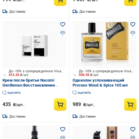
Доставим
Доставим
До -10% з суперкредиткою Visa Вигода
До -10% з суперкредиткою Visa Вигода
413.25
₴/шт.
939.55
₴/шт.
Крем после бритья Nacomi
Одеколон успокаивающий
Gentleman Восстановление
Proraso Wood & Spice 100 мл
микробиому кожи 50 мл
оценить
оценить
435
989
₴/шт.
₴/шт.
Доставим
Доставим