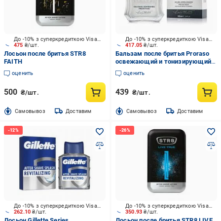
До -10% з суперкредиткою Visa Вигода
До -10% з суперкредиткою Visa Вигода
475
₴/шт.
417.05
₴/шт.
Лосьон после бритья STR8
Бальзам после бритья Proraso
FAITH
освежающий и тонизирующий с
экстрактом эвкалипта и
оценить
оценить
ментолом 100 мл
500
439
₴/шт.
₴/шт.
Cамовывоз
Доставим
Cамовывоз
Доставим
До -10% з суперкредиткою Visa Вигода
До -10% з суперкредиткою Visa Вигода
262.10
₴/шт.
350.93
₴/шт.
Лосьон Gillette Series
Лосьон после бритья STR8 LIVE