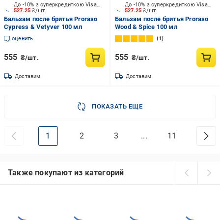
До -10% з суперкредиткою Visa Вигода
До -10% з суперкредиткою Visa Вигода
527.25
₴/шт.
527.25
₴/шт.
Бальзам после бритья Proraso
Бальзам после бритья Proraso
Cypress & Vetyver 100 мл
Wood & Spice 100 мл
оценить
1
555
555
₴/шт.
₴/шт.
Доставим
Доставим
ПОКАЗАТЬ ЕЩЕ
1
2
3
...
11
Также покупают из категорий