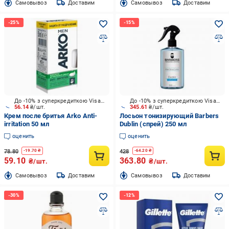
Cамовывоз
Доставим
Cамовывоз
Доставим
До -10% з суперкредиткою Visa Вигода
До -10% з суперкредиткою Visa Вигода
56.14
₴/шт.
345.61
₴/шт.
Крем после бритья Arko Anti-
Лосьон тонизирующий Barbers
irritation 50 мл
Dublin (спрей) 250 мл
оценить
оценить
78.80
428
-
19.70
₴
-
64.20
₴
59.10
363.80
₴/шт.
₴/шт.
Cамовывоз
Доставим
Cамовывоз
Доставим