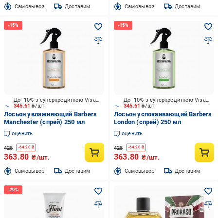
Cамовывоз
Доставим
Cамовывоз
Доставим
До -10% з суперкредиткою Visa Вигода
До -10% з суперкредиткою Visa Вигода
345.61
₴/шт.
345.61
₴/шт.
Лосьон увлажняющий Barbers
Лосьон успокаивающий Barbers
Manchester (спрей) 250 мл
London (спрей) 250 мл
оценить
оценить
428
428
-
64.20
₴
-
64.20
₴
363.80
363.80
₴/шт.
₴/шт.
Cамовывоз
Доставим
Cамовывоз
Доставим