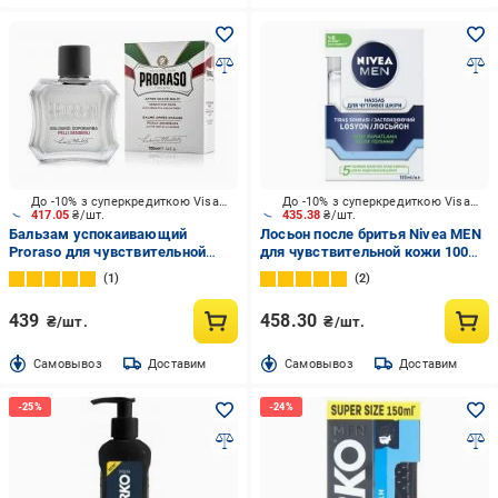
До -10% з суперкредиткою Visa Вигода
До -10% з суперкредиткою Visa Вигода
417.05
₴/шт.
435.38
₴/шт.
Бальзам успокаивающий
Лосьон после бритья Nivea MEN
Proraso для чувствительной
для чувствительной кожи 100
кожи с экстрактом зеленого чая
мл
1
2
и овса 100 мл
439
458.30
₴/шт.
₴/шт.
Cамовывоз
Доставим
Cамовывоз
Доставим