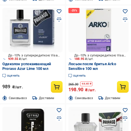
До -10% з суперкредиткою Visa Вигода
До -10% з суперкредиткою Visa Вигода
939.55
₴/шт.
188.95
₴/шт.
Одеколон успокаивающий
Лосьон после бритья Arko
Proraso Azur Lime 100 мл
Sensitive 100 мл
оценить
оценить
265.30
-
66.40
₴
989
₴/шт.
198.90
₴/шт.
Cамовывоз
Доставим
Cамовывоз
Доставим