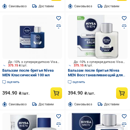
Cамовывоз
Доставим
Cамовывоз
Доставим
До -10% з суперкредиткою Visa Вигода
До -10% з суперкредиткою Visa Вигода
375.15
₴/шт.
375.15
₴/шт.
Бальзам после бритья Nivea
Бальзам после бритья Nivea
MEN Классический 100 мл
MEN Восстанавливающий для
чувствительной кожи 100 мл
оценить
оценить
394.90
394.90
₴/шт.
₴/шт.
Cамовывоз
Доставим
Cамовывоз
Доставим