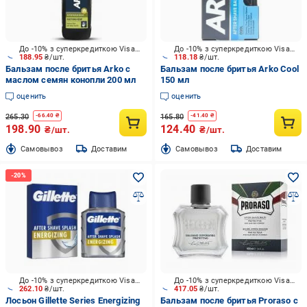
До -10% з суперкредиткою Visa Вигода
До -10% з суперкредиткою Visa Вигода
188.95
₴/шт.
118.18
₴/шт.
Бальзам после бритья Arko с
Бальзам после бритья Arko Сool
маслом семян конопли 200 мл
150 мл
оценить
оценить
265.30
165.80
-
66.40
₴
-
41.40
₴
198.90
124.40
₴/шт.
₴/шт.
Cамовывоз
Доставим
Cамовывоз
Доставим
До -10% з суперкредиткою Visa Вигода
До -10% з суперкредиткою Visa Вигода
262.10
₴/шт.
417.05
₴/шт.
Лосьон Gillette Series Energizing
Бальзам после бритья Proraso с