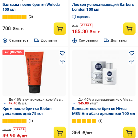
Бальзам после бритья Weleda
Лосьон успокаивающий Barbers
100 мл
London 100 мл
2
оценить
218
-
32.70
₴
708
₴/шт.
185.30
₴/шт.
Cамовывоз
Доставим
Cамовывоз
Доставим
До -10% з суперкредиткою Visa Вигода
До -10% з суперкредиткою Visa Вигода
47.40
₴/шт.
345.80
₴/шт.
Крем после бритья Bioton
Бальзам после бритья Nivea
увлажняющий 75 мл
MEN Антибактериальный 100 мл
1
1
62.80
-
12.90
₴
364
₴/шт.
49.90
₴/шт.