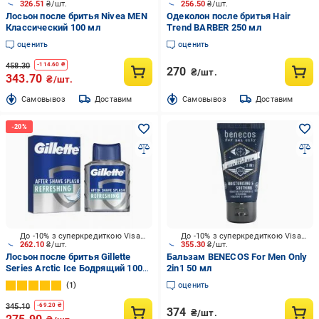
326.51
₴/шт.
256.50
₴/шт.
Лосьон после бритья Nivea MEN
Одеколон после бритья Hair
Классический 100 мл
Trend BARBER 250 мл
оценить
оценить
458.30
-
114.60
₴
270
₴/шт.
343.70
₴/шт.
Cамовывоз
Доставим
Cамовывоз
Доставим
До -10% з суперкредиткою Visa Вигода
До -10% з суперкредиткою Visa Вигода
262.10
₴/шт.
355.30
₴/шт.
Лосьон после бритья Gillette
Бальзам BENECOS For Men Only
Series Arctic Ice Бодрящий 100
2in1 50 мл
мл
1
оценить
345.10
-
69.20
₴
374
₴/шт.