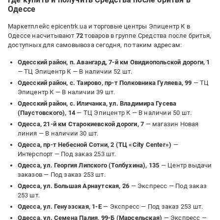
ще б сюди розпилювач і ціни б йому не було
Одессе
Маркетплейс epicentrk.ua и торговые центры Эпицентр К в
Одессе насчитывают
72
товаров в группе Средства после бритья,
доступных для самовывоза сегодня, по таким адресам:
Одесский район, п. Авангард, 7-й км Овидиопольской дороги, 1
— ТЦ Эпицентр К —
В наличии 52 шт.
Одесский район, с. Таирово, пр-т Полковника Гуляева, 99
— ТЦ
Эпицентр К —
В наличии 39 шт.
Одесский район, с. Иличанка, ул. Владимира Гусева
(Паустовского), 14
— ТЦ Эпицентр К —
В наличии 50 шт.
Одесса, 21-й км Старокиевской дороги, 7
— магазин Новая
линия —
В наличии 30 шт.
Одесса, пр-т Небесной Сотни, 2 (ТЦ «City Center»)
—
Интерспорт —
Под заказ 253 шт.
Одесса, ул. Георгия Липского (Толбухина), 135
— Центр выдачи
заказов —
Под заказ 253 шт.
Одесса, ул. Большая Арнаутская, 26
— Экспресс —
Под заказ
253 шт.
Одесса, ул. Генуэзская, 1-Е
— Экспресс —
Под заказ 253 шт.
Одесса, ул. Семена Палия, 99-Б (Марсельская)
— Экспресс —