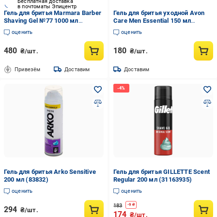
Бесплатная доставка
в почтоматы Эпицентр
Гель для бритья Marmara Barber
Гель для бритья уходной Avon
Shaving Gel №77 1000 мл
Care Men Essential 150 мл
(8691541006655)
(1322885867)
оценить
оценить
480
180
₴/шт.
₴/шт.
Привезём
Доставим
Доставим
Гель для бритья Arko Sensitive
Гель для бритья GILLETTE Scent
200 мл (83832)
Regular 200 мл (31163935)
оценить
оценить
183
-
9
₴
294
₴/шт.
174
₴/шт.