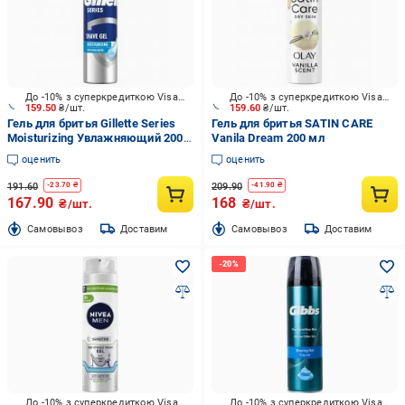
До -10% з суперкредиткою Visa Вигода
До -10% з суперкредиткою Visa Вигода
159.50
₴/шт.
159.60
₴/шт.
Гель для бритья Gillette Series
Гель для бритья SATIN CARE
Moisturizing Увлажняющий 200
Vanila Dream 200 мл
мл
оценить
оценить
191.60
209.90
-
23.70
₴
-
41.90
₴
167.90
168
₴/шт.
₴/шт.
Cамовывоз
Доставим
Cамовывоз
Доставим
До -10% з суперкредиткою Visa Вигода
До -10% з суперкредиткою Visa Вигода