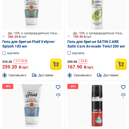
До -10% з суперкредиткою Visa Вигода
До -10% з суперкредиткою Visa Вигода
246.24
₴/шт.
159.50
₴/шт.
Гель для бритья Floid Vetyver
Гель для бритья SATIN CARE
Splash 183 мл
Satin Care Avocado Twist 200 мл
оценить
оценить
370.30
209.90
-
111.10
₴
-
42
₴
259.20
167.90
₴/шт.
₴/шт.
Cамовывоз
Доставим
Cамовывоз
Доставим