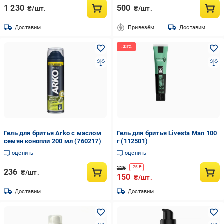
1 230
500
₴/шт.
₴/шт.
Доставим
Привезём
Доставим
Гель для бритья Arko с маслом
Гель для бритья Livesta Man 100
семян конопли 200 мл (760217)
г (112501)
оценить
оценить
225
-
75
₴
236
₴/шт.
150
₴/шт.
Доставим
Доставим