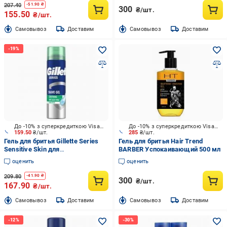
207.40
-
51.90
₴
300
₴/шт.
155.50
₴/шт.
Cамовывоз
Доставим
Cамовывоз
Доставим
До -10% з суперкредиткою Visa Вигода
До -10% з суперкредиткою Visa Вигода
159.50
₴/шт.
285
₴/шт.
Гель для бритья Gillette Series
Гель для бритья Hair Trend
Sensitive Skin для
BARBER Успокаивающий 500 мл
чувствительной кожи 200 мл
оценить
оценить
209.80
-
41.90
₴
300
₴/шт.
167.90
₴/шт.
Cамовывоз
Доставим
Cамовывоз
Доставим