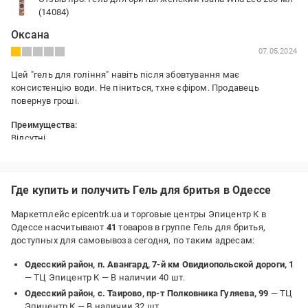
(14084)
Оксана
07.05.2024
Цей "гель для гоління" навіть після збовтування має
консистенцію води. Не піниться, тхне єфіром. Продавець
повернув гроші.
Преимущества:
Відсутні
Где купить и получить Гель для бритья в Одессе
Маркетплейс epicentrk.ua и торговые центры Эпицентр К в
Одессе насчитывают
41
товаров в группе Гель для бритья,
доступных для самовывоза сегодня, по таким адресам:
Одесский район, п. Авангард, 7-й км Овидиопольской дороги, 1
— ТЦ Эпицентр К —
В наличии 40 шт.
Одесский район, с. Таирово, пр-т Полковника Гуляева, 99
— ТЦ
Эпицентр К —
В наличии 32 шт.