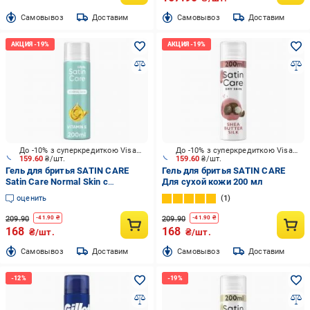
Cамовывоз
Доставим
Cамовывоз
Доставим
До -10% з суперкредиткою Visa Вигода
До -10% з суперкредиткою Visa Вигода
159.60
₴/шт.
159.60
₴/шт.
Гель для бритья SATIN CARE
Гель для бритья SATIN CARE
Satin Care Normal Skin с
Для сухой кожи 200 мл
витамином Е 200 мл
оценить
1
209.90
209.90
-
41.90
₴
-
41.90
₴
168
168
₴/шт.
₴/шт.
Cамовывоз
Доставим
Cамовывоз
Доставим