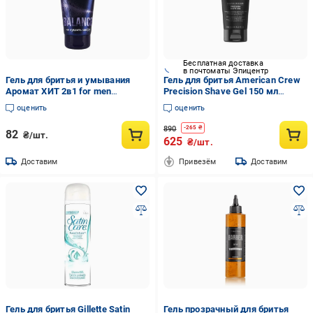
Бесплатная доставка
в почтоматы Эпицентр
Гель для бритья и умывания
Гель для бритья American Crew
Аромат ХИТ 2в1 for men
Precision Shave Gel 150 мл
BALANCE 150 мл
Прозрачный
оценить
оценить
890
-
265
₴
82
₴/шт.
625
₴/шт.
Доставим
Привезём
Доставим
Гель для бритья Gillette Satin
Гель прозрачный для бритья