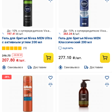
До -10% з суперкредиткою Visa Вигода
До -10% з суперкредиткою Visa Вигода
197.41
₴/шт.
263.24
₴/шт.
Гель для бритья Nivea MEN Ultra
Гель для бритья Nivea MEN
с активным углем 200 мл
Классический 200 мл
1
оценить
246.70
-
38.90
₴
277.10
₴/шт.
207.80
₴/шт.
Cамовывоз
Доставим
Cамовывоз
Доставим