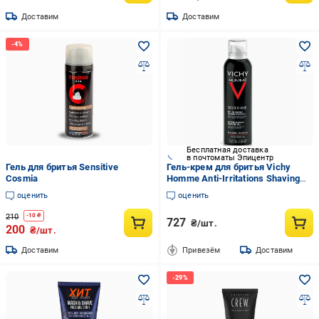
Доставим
Доставим
Бесплатная доставка
в почтоматы Эпицентр
Гель для бритья Sensitive
Гель-крем для бритья Vichy
Cosmia
Homme Anti-Irritations Shaving
Gel для чувствительной кожи
оценить
оценить
(1728385506)
210
-
10
₴
727
₴/шт.
200
₴/шт.
Доставим
Привезём
Доставим