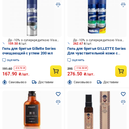
До -10% з суперкредиткою Visa Вигода
До -10% з суперкредиткою Visa Вигода
159.50
₴/шт.
262.67
₴/шт.
Гель для бритья Gillette Series
Гель для бритья GILLETTE Series
очищающий с углем 200 мл
Для чувствительной кожи с
алоэ вера 200 мл + 200 мл
оценить
оценить
191.60
395
-
23.70
₴
-
118.50
₴
167.90
276.50
₴/шт.
₴/шт.
Cамовывоз
Доставим
Cамовывоз
Доставим