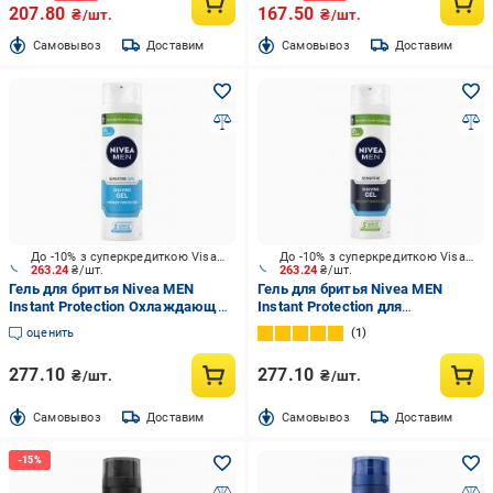
207.80
167.50
₴/шт.
₴/шт.
Cамовывоз
Доставим
Cамовывоз
Доставим
До -10% з суперкредиткою Visa Вигода
До -10% з суперкредиткою Visa Вигода
263.24
₴/шт.
263.24
₴/шт.
Гель для бритья Nivea MEN
Гель для бритья Nivea MEN
Instant Protection Охлаждающий
Instant Protection для
для чувствительной кожи 200
чувствительной кожи 200 мл
оценить
1
мл
277.10
277.10
₴/шт.
₴/шт.
Cамовывоз
Доставим
Cамовывоз
Доставим