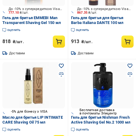
До -10% з суперкредиткою Visa Вигода
До -10% з суперкредиткою Visa Вигода
777.10
₴/шт.
867.35
₴/шт.
Гель для бритья EMMEBI Man
Гель для бритья для бритья
Transparent Shaving Gel 150 мл
Barba Italiana DANTE 100 мл
оценить
оценить
818
913
₴/шт.
₴/шт.
Доставим
Доставим
Бесплатная доставка
-5% для бізнесу з VISA
в почтоматы Эпицентр
Масло для бритья LIP INTIMATE
Гель для бритья Nishman Fresh
CARE Shaving Oil 75 мл
Active Shaving Gel No.2 1000 мл
оценить
оценить