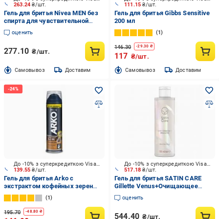
263.24
₴/шт.
111.15
₴/шт.
Гель для бритья Nivea MEN без
Гель для бритья Gibbs Sensitive
спирта для чувствительной
200 мл
кожи 200 мл
оценить
1
146.30
-
29.30
₴
277.10
₴/шт.
117
₴/шт.
Cамовывоз
Доставим
Cамовывоз
Доставим
До -10% з суперкредиткою Visa Вигода
До -10% з суперкредиткою Visa Вигода
139.55
₴/шт.
517.18
₴/шт.
Гель для бритья Arko с
Гель для бритья SATIN CARE
экстрактом кофейных зерен
Gillette Venus+Очищающее
200 мл
средство 2-в-1 для интимной
1
оценить
зоны 190 мл
195.70
-
48.80
₴
544.40
₴/шт.