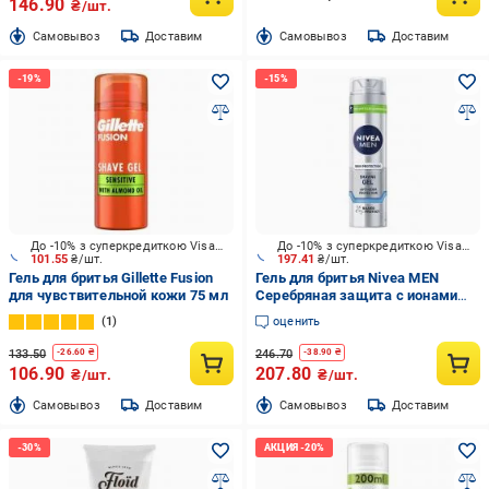
146.90
₴/шт.
Cамовывоз
Доставим
Cамовывоз
Доставим
До -10% з суперкредиткою Visa Вигода
До -10% з суперкредиткою Visa Вигода
101.55
₴/шт.
197.41
₴/шт.
Гель для бритья Gillette Fusion
Гель для бритья Nivea MEN
для чувствительной кожи 75 мл
Серебряная защита с ионами
серебра 200 мл
1
оценить
133.50
246.70
-
26.60
₴
-
38.90
₴
106.90
207.80
₴/шт.
₴/шт.
Cамовывоз
Доставим
Cамовывоз
Доставим