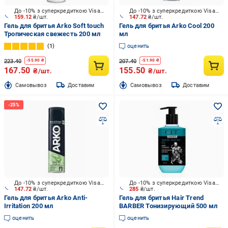
До -10% з суперкредиткою Visa Вигода
До -10% з суперкредиткою Visa Вигода
159.12
₴/шт.
147.72
₴/шт.
Гель для бритья Arko Soft touch
Гель для бритья Arko Cool 200
Тропическая свежесть 200 мл
мл
1
оценить
223.40
207.40
-
55.90
₴
-
51.90
₴
167.50
155.50
₴/шт.
₴/шт.
Cамовывоз
Доставим
Cамовывоз
Доставим
До -10% з суперкредиткою Visa Вигода
До -10% з суперкредиткою Visa Вигода
147.72
₴/шт.
285
₴/шт.
Гель для бритья Arko Anti-
Гель для бритья Hair Trend
Irritation 200 мл
BARBER Тонизирующий 500 мл
оценить
оценить