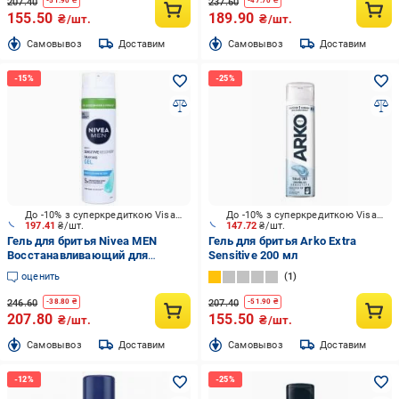
207.40
237.60
-
51.90
₴
-
47.70
₴
155.50
189.90
₴/шт.
₴/шт.
Cамовывоз
Доставим
Cамовывоз
Доставим
До -10% з суперкредиткою Visa Вигода
До -10% з суперкредиткою Visa Вигода
197.41
₴/шт.
147.72
₴/шт.
Гель для бритья Nivea MEN
Гель для бритья Arko Extra
Восстанавливающий для
Sensitive 200 мл
чувствительной кожи 200 мл
оценить
1
246.60
207.40
-
38.80
₴
-
51.90
₴
207.80
155.50
₴/шт.
₴/шт.
Cамовывоз
Доставим
Cамовывоз
Доставим