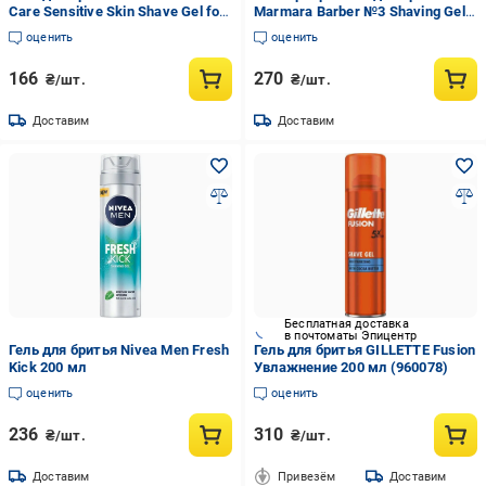
Care Sensitive Skin Shave Gel for
Marmara Barber №3 Shaving Gel
Woman 200 мл (065349)
250 мл
оценить
оценить
166
270
₴/шт.
₴/шт.
Доставим
Доставим
Бесплатная доставка
в почтоматы Эпицентр
Гель для бритья Nivea Men Fresh
Гель для бритья GILLETTE Fusion
Kick 200 мл
Увлажнение 200 мл (960078)
оценить
оценить
236
310
₴/шт.
₴/шт.
Доставим
Привезём
Доставим