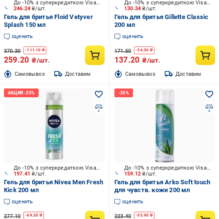
До -10% з суперкредиткою Visa Вигода
До -10% з суперкредиткою Visa Вигода
246.24
₴/шт.
130.34
₴/шт.
Гель для бритья Floid Vetyver
Гель для бритья Gillette Classic
Splash 150 мл
200 мл
оценить
оценить
370.30
171.50
-
111.10
₴
-
34.30
₴
259.20
137.20
₴/шт.
₴/шт.
Cамовывоз
Доставим
Cамовывоз
Доставим
До -10% з суперкредиткою Visa Вигода
До -10% з суперкредиткою Visa Вигода
197.41
₴/шт.
159.12
₴/шт.
Гель для бритья Nivea Men Fresh
Гель для бритья Arko Soft touch
Kick 200 мл
для чувств. кожи 200 мл
оценить
оценить
277.10
223.40
-
69.30
₴
-
55.90
₴