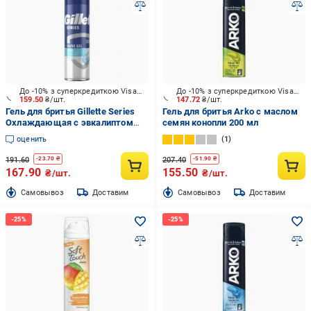
До -10% з суперкредиткою Visa Вигода
До -10% з суперкредиткою Visa Вигода
159.50
₴/шт.
147.72
₴/шт.
Гель для бритья Gillette Series
Гель для бритья Arko с маслом
Охлаждающая с эвкалиптом
семян конопли 200 мл
200 мл
оценить
1
191.60
207.40
-
23.70
₴
-
51.90
₴
167.90
155.50
₴/шт.
₴/шт.
Cамовывоз
Доставим
Cамовывоз
Доставим