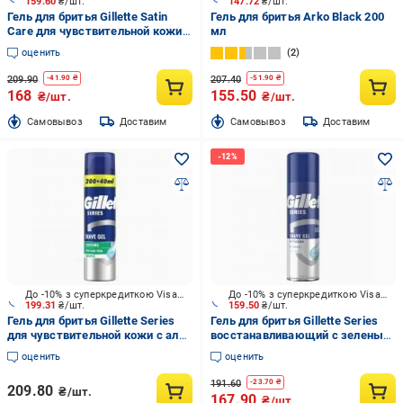
159.60
₴/шт.
147.72
₴/шт.
Гель для бритья Gillette Satin
Гель для бритья Arko Black 200
Care для чувствительной кожи
мл
200 мл
оценить
2
209.90
207.40
-
41.90
₴
-
51.90
₴
168
155.50
₴/шт.
₴/шт.
Cамовывоз
Доставим
Cамовывоз
Доставим
До -10% з суперкредиткою Visa Вигода
До -10% з суперкредиткою Visa Вигода
199.31
₴/шт.
159.50
₴/шт.
Гель для бритья Gillette Series
Гель для бритья Gillette Series
для чувствительной кожи с алоэ
восстанавливающий с зеленым
вера 240 мл
чаем 200 мл
оценить
оценить
191.60
-
23.70
₴
209.80
₴/шт.
167.90
₴/шт.