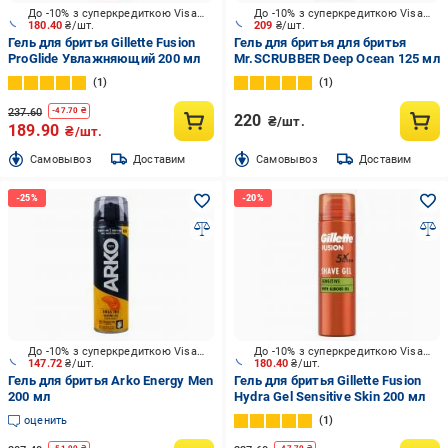
До -10% з суперкредиткою Visa Вигода
До -10% з суперкредиткою Visa Вигода
180.40
₴/шт.
209
₴/шт.
Гель для бритья Gillette Fusion
Гель для бритья для бритья
ProGlide Увлажняющий 200 мл
Mr.SCRUBBER Deep Ocean 125 мл
1
1
237.60
-
47.70
₴
220
₴/шт.
189.90
₴/шт.
Cамовывоз
Доставим
Cамовывоз
Доставим
До -10% з суперкредиткою Visa Вигода
До -10% з суперкредиткою Visa Вигода
147.72
₴/шт.
180.40
₴/шт.
Гель для бритья Arko Energy Men
Гель для бритья Gillette Fusion
200 мл
Hydra Gel Sensitive Skin 200 мл
оценить
1