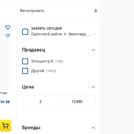
Фильтровать
ЗАБРАТЬ СЕГОДНЯ
Одесский район, п. Авангард, 7-й км Овидиопольской дороги, 1
Продавец
Эпицентр К
(180)
Другой
(1429)
Цена
игода
FH-28
Бренды