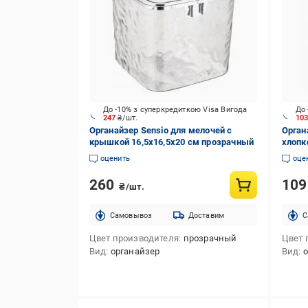
До -10% з суперкредиткою Visa Вигода
До 
247
₴/шт.
10
Органайзер Sensio для мелочей с
Орган
крышкой 16,5х16,5х20 см прозрачный
хлопк
20*30
оценить
оце
260
10
₴/шт.
Cамовывоз
Доставим
C
Цвет производителя
прозрачный
Цвет 
Вид
органайзер
Вид
о