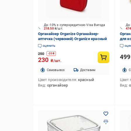
До -10% з суперкредиткою Visa Вигода
До 
218.50
₴/шт.
47
Органайзер Organize Органайзер-
Орган
аптечка (червоний) Organize красный
для к
см бе
оценить
оце
250
-
20
₴
49
230
₴/шт.
Cамовывоз
Доставим
C
Цвет производителя
красный
Цвет 
Вид
органайзер
Вид
о