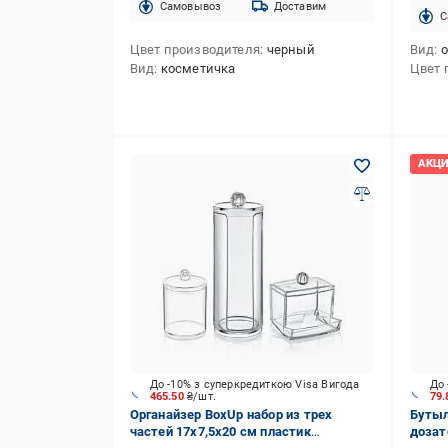
Cамовывоз
Доставим
C
Цвет производителя
черный
Вид
о
Вид
косметичка
Цвет 
До -10% з суперкредиткою Visa Вигода
До 
465.50
₴/шт.
79
Органайзер BoxUp набор из трех
Бутыл
частей 17x7,5x20 см пластик
дозат