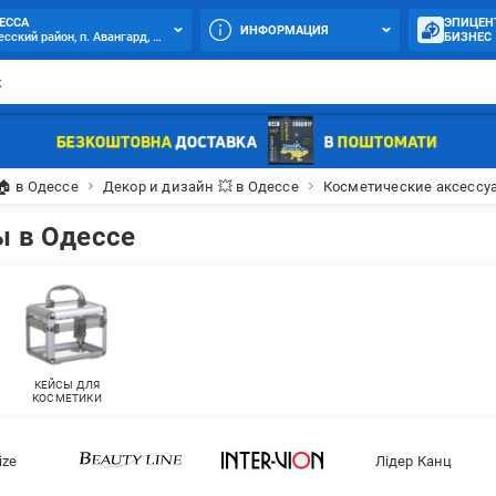
ЕССА
ЭПИЦЕН
ИНФОРМАЦИЯ
сский район, п. Авангард, 7-й км Овидиопольской дороги, 1
БИЗНЕС
🏠 в Одессе
Декор и дизайн 💥 в Одессе
Косметические аксессу
ы в Одессе
КЕЙСЫ ДЛЯ
КОСМЕТИКИ
ize
Лідер Канц