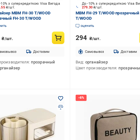
-10% з суперкредиткою Visa Вигода
До -10% з суперкредиткою Visa В
8.55
₴/шт.
279.30
₴/шт.
айзер МВМ FH-30 T/WOOD
МВМ FH-29 T/WOOD прозрачный 
ачный FH-30 T/WOOD
T/WOOD
нить
оценить
9
294
₴/шт.
₴/шт.
амовывоз
Доставим
Cамовывоз
Доставим
производителя
прозрачный
Вид
органайзер
рганайзер
Цвет производителя
прозрачн