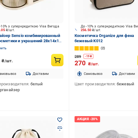
-10% з суперкредиткою Visa Вигода
До -10% з суперкредиткою Visa В
4.05
₴/шт.
256.50
₴/шт.
айзер Sensio комбинированный
Косметичка Organize для фена
осметики и украшений 28х14х12
бежевый K012
лый
нить
2
289
-
19
₴
9
₴/шт.
270
₴/шт.
амовывоз
Доставим
Cамовывоз
Доставим
производителя
белый
Цвет производителя
бежевый
рганайзер