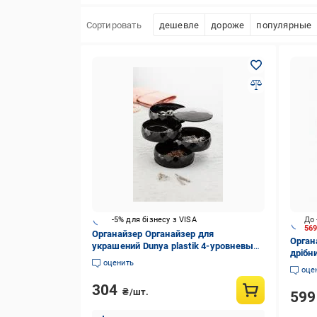
Сортировать
дешевле
дороже
популярные
-5% для бізнесу з VISA
До 
56
Органайзер Органайзер для
Орган
украшений Dunya plastik 4-уровневый
дрібн
черный пластиковый 07414 черный
оценить
31, п
оце
31 T/
304
₴/шт.
59