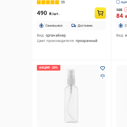
прозрачный FT-011
2
оце
105
-
490
₴/шт.
84
Cамовывоз
Доставим
C
Вид
органайзер
Вид
Цвет производителя
прозрачный