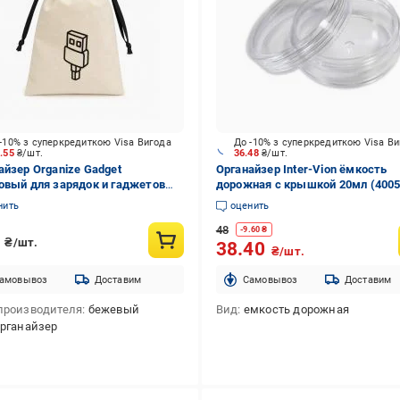
-10% з суперкредиткою Visa Вигода
До -10% з суперкредиткою Visa В
3.55
₴/шт.
36.48
₴/шт.
айзер Organize Gadget
Органайзер Inter-Vion ёмкость
овый для зарядок и гаджетов
дорожная с крышкой 20мл (4005
 см (светлый) бежевый
нить
оценить
48
-
9.60
₴
9
₴/шт.
38.40
₴/шт.
амовывоз
Доставим
Cамовывоз
Доставим
производителя
бежевый
Вид
емкость дорожная
рганайзер