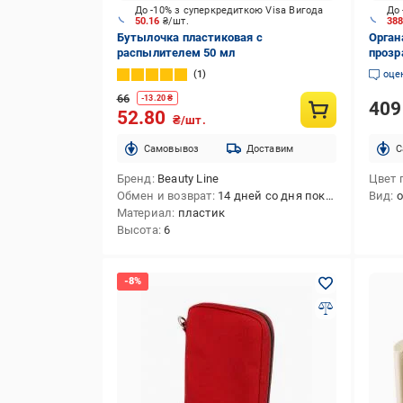
До -10% з суперкредиткою Visa Вигода
До 
50.16
₴/шт.
38
Бутылочка пластиковая с
Орган
распылителем 50 мл
прозр
1
оце
66
-
13.20
₴
40
52.80
₴/шт.
Cамовывоз
Доставим
C
Бренд
Beauty Line
Цвет 
Обмен и возврат
14 дней со дня покупки
Вид
о
Материал
пластик
Высота
6