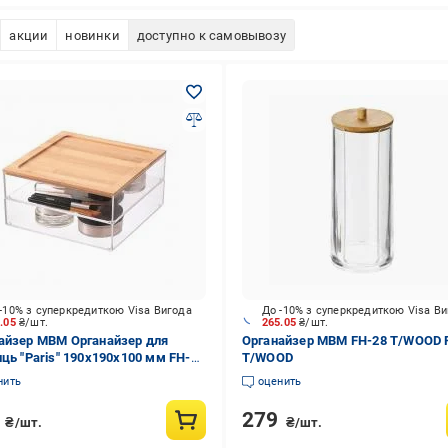
акции
новинки
доступно к самовывозу
-10% з суперкредиткою Visa Вигода
До -10% з суперкредиткою Visa В
9.05
₴/шт.
265.05
₴/шт.
айзер МВМ Органайзер для
Органайзер МВМ FH-28 T/WOOD 
иць "Paris" 190х190х100 мм FH-
T/WOOD
розорий/дерево прозрачный FH-
нить
оценить
WOOD
9
279
₴/шт.
₴/шт.