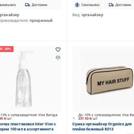
амовывоз
Доставим
Cамовывоз
Доставим
рганайзер
Вид
органайзер
производителя
прозрачный
-10% з суперкредиткою Visa Вигода
До -10% з суперкредиткою Visa В
.80
₴/шт.
237.50
₴/шт.
очка пластиковая Inter-Vion с
Сумка-органайзер Organize для
ором 100 мл в ассортименте
плойки бежевый K013