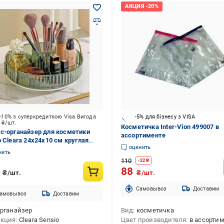
-10% з суперкредиткою Visa Вигода
-5% для бізнесу з VISA
0
₴/шт.
Косметичка Inter-Vion 499007 в
с-органайзер для косметики
ассортименте
o Cleara 24х24х10 см круглая
оценить
ный
нить
110
-
22
₴
0
88
₴/шт.
₴/шт.
Cамовывоз
Доставим
амовывоз
Доставим
рганайзер
Вид
косметичка
екция
Cleara Sensio
Цвет производителя
в ассорти