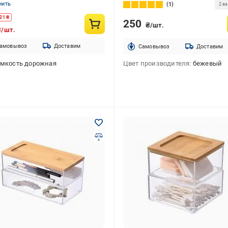
нить
1
2 в
21
₴
250
₴/шт.
₴/шт.
амовывоз
Доставим
Cамовывоз
Доставим
емкость дорожная
Цвет производителя
бежевый