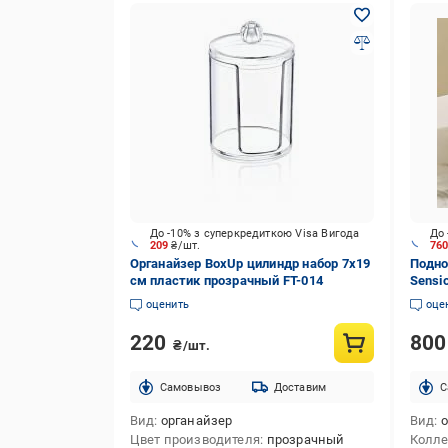
До -10% з суперкредиткою Visa Вигода
До 
209
₴/шт.
76
Органайзер BoxUp цилиндр набор 7x19
Подно
см пластик прозрачный FT-014
Sensi
зеле
оценить
оце
220
80
₴/шт.
Cамовывоз
Доставим
C
Вид
органайзер
Вид
о
Цвет производителя
прозрачный
Колл