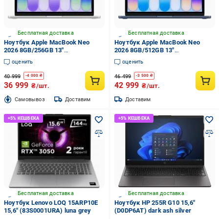
Бесплатная доставка
Бесплатная доставка
Ноутбук Apple MacBook Neo
Ноутбук Apple MacBook Neo
2026 8GB/256GB 13"
2026 8GB/512GB 13"
(MHFA4UA/A) silver
(MHFG4UA/A) indigo
оценить
оценить
40 999
46 499
-
4 000
₴
-
3 500
₴
36 999
42 999
₴/шт.
₴/шт.
Cамовывоз
Доставим
Доставим
Бесплатная доставка
Бесплатная доставка
Ноутбук Lenovo LOQ 15ARP10E
Ноутбук HP 255R G10 15,6"
15,6" (83S0001URA) luna grey
(D0DP6AT) dark ash silver