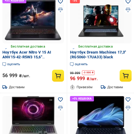
Бесплатная доставка
Бесплатная доставка
Ноутбук Acer Nitro V 15 AI
Ноутбук Dream Machines 17,3"
ANV15-42-R5W3 15,6"
(RG5060-17UA33) black
(NH.U31EU.00C) obsidian black
оценить
оценить
99 999
-
3 000
₴
56 999
₴/шт.
96 999
₴/шт.
Доставим
Привезём
Доставим