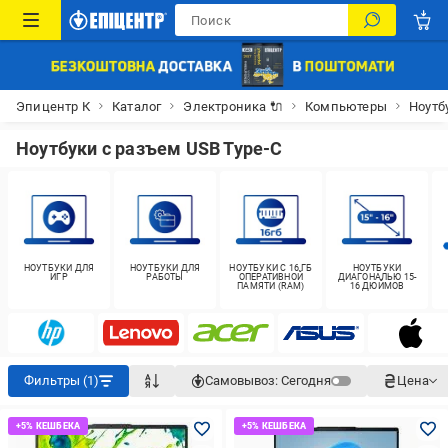
Эпицентр К
Каталог
Электроника 🔌
Компьютеры
Ноутб
Ноутбуки с разъем USB Type-C
НОУТБУКИ ДЛЯ
НОУТБУКИ ДЛЯ
НОУТБУКИ С 16 ГБ
НОУТБУКИ
ИГР
РАБОТЫ
ОПЕРАТИВНОЙ
ДИАГОНАЛЬЮ 15-
ПАМЯТИ (RAM)
16 ДЮЙМОВ
Фильтры (1)
Самовывоз:
Сегодня
Цена