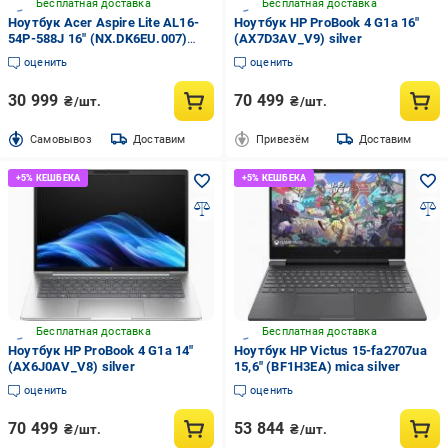
Бесплатная доставка
Бесплатная доставка
Ноутбук Acer Aspire Lite AL16-
Ноутбук HP ProBook 4 G1a 16"
54P-588J 16" (NX.DK6EU.007)
(AX7D3AV_V9) silver
silver
оценить
оценить
30 999
70 499
₴/шт.
₴/шт.
Cамовывоз
Доставим
Привезём
Доставим
Бесплатная доставка
Бесплатная доставка
Ноутбук HP ProBook 4 G1a 14"
Ноутбук HP Victus 15-fa2707ua
(AX6J0AV_V8) silver
15,6" (BF1H3EA) mica silver
оценить
оценить
70 499
53 844
₴/шт.
₴/шт.