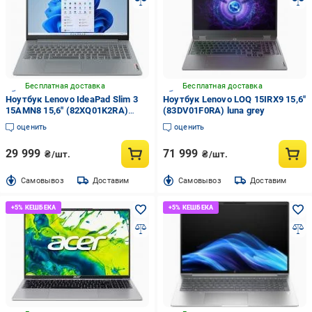
Бесплатная доставка
Бесплатная доставка
Ноутбук Lenovo IdeaPad Slim 3
Ноутбук Lenovo LOQ 15IRX9 15,6"
15AMN8 15,6" (82XQ01K2RA)
(83DV01F0RA) luna grey
arctic grey
оценить
оценить
29 999
71 999
₴/шт.
₴/шт.
Cамовывоз
Доставим
Cамовывоз
Доставим