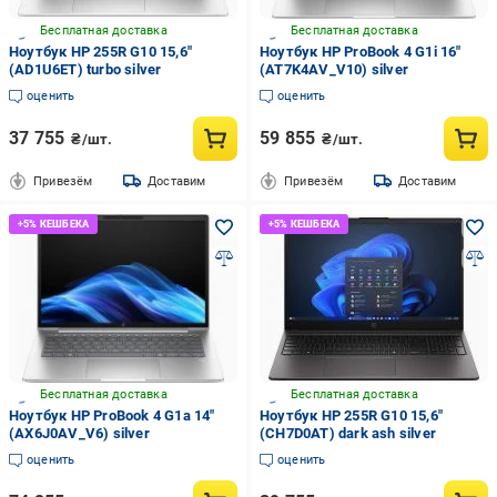
Бесплатная доставка
Бесплатная доставка
Ноутбук HP 255R G10 15,6"
Ноутбук HP ProBook 4 G1i 16"
(AD1U6ET) turbo silver
(AT7K4AV_V10) silver
оценить
оценить
37 755
59 855
₴/шт.
₴/шт.
Привезём
Доставим
Привезём
Доставим
Бесплатная доставка
Бесплатная доставка
Ноутбук HP ProBook 4 G1a 14"
Ноутбук HP 255R G10 15,6"
(AX6J0AV_V6) silver
(CH7D0AT) dark ash silver
оценить
оценить