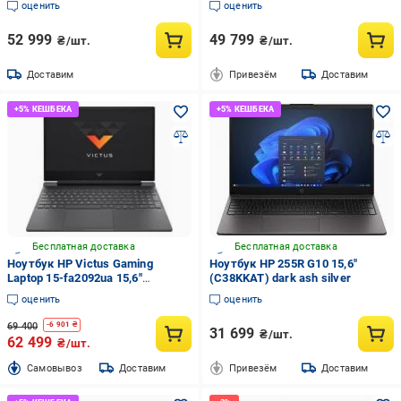
оценить
оценить
52 999
49 799
₴/шт.
₴/шт.
Доставим
Привезём
Доставим
Бесплатная доставка
Бесплатная доставка
Ноутбук HP Victus Gaming
Ноутбук HP 255R G10 15,6"
Laptop 15-fa2092ua 15,6"
(C38KKAT) dark ash silver
(D3XT3EA) mica silver
оценить
оценить
69 400
-
6 901
₴
31 699
₴/шт.
62 499
₴/шт.
Cамовывоз
Доставим
Привезём
Доставим