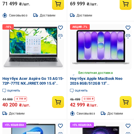
71 499
69 999
₴/шт.
₴/шт.
Cамовывоз
Доставим
Доставим
Бесплатная доставка
Ноутбук Acer Aspire Go 15 AG15-
Ноутбук Apple MacBook Neo
72P-77TE NX.JRRET.009 15.6"
2026 8GB/512GB 13"
FHD TN/Intel Core 7 150U до 5.4
(MHFC4UA/A) silver
оценить
оценить
ГГц/RAM 32 ГБ/SSD 1 ТБ/Intel
UHD Graphics
44 999
46 499
-
4 799
₴
-
3 500
₴
40 200
42 999
₴/шт.
₴/шт.
Доставим
Cамовывоз
Доставим