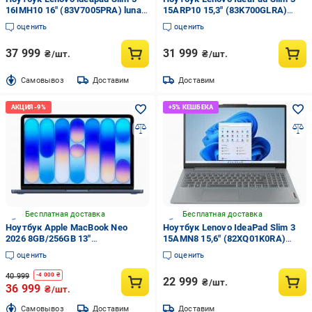
16IMH10 16" (83V7005PRA) luna
15ARP10 15,3" (83K700GLRA)
grey
luna grey
оценить
оценить
37 999
31 999
₴/шт.
₴/шт.
Cамовывоз
Доставим
Доставим
Бесплатная доставка
Бесплатная доставка
Ноутбук Apple MacBook Neo
Ноутбук Lenovo IdeaPad Slim 3
2026 8GB/256GB 13"
15AMN8 15,6" (82XQ01K0RA)
(MHFF4UA/A) indigo
arctic grey
оценить
оценить
40 999
-
4 000
₴
22 999
₴/шт.
36 999
₴/шт.
Cамовывоз
Доставим
Доставим