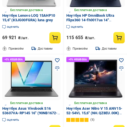
Бесплатная доставка
Бесплатная доставка
Ноутбук Lenovo LOQ 15AHP10
Ноутбук HP OmniBook Ultra
15,6" (83JG00FGRA) luna grey
Flipx360 14-fh0017ua 14"
(C9RZ1EA) atmosphere blue
оценить
оценить
69 921
115 655
₴/шт.
₴/шт.
Привезём
Доставим
Привезём
Доставим
Бесплатная доставка
Бесплатная доставка
Ноутбук Asus Vivobook S16
Ноутбук Acer Nitro V 15 ANV15-
S3607VA-RP145 16" (90NB1672-
52-54VL 15,6" (NH.QZ8EU.00K)
M00A30) matte grey
black
оценить
1