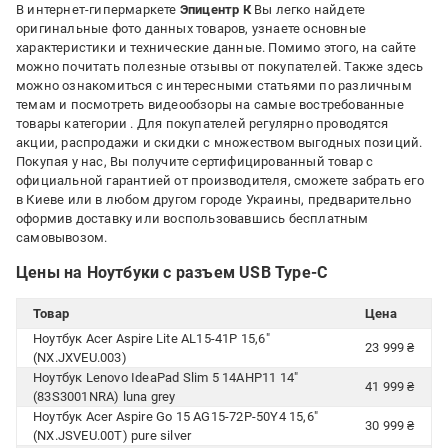
В интернет-гипермаркете
Эпицентр К
Вы легко найдете
оригинальные фото данных товаров, узнаете основные
характеристики и технические данные. Помимо этого, на сайте
можно почитать полезные отзывы от покупателей. Также здесь
можно ознакомиться с интересными статьями по различным
темам и посмотреть видеообзоры на самые востребованные
товары категории
. Для покупателей регулярно проводятся
акции, распродажи и скидки с множеством выгодных позиций.
Покупая у нас, Вы получите сертифицированный товар с
официальной гарантией от производителя, сможете забрать его
в Киеве или в любом другом городе Украины, предварительно
оформив доставку или воспользовавшись бесплатным
самовывозом.
Цены на Ноутбуки с разъем USB Type-C
Товар
Цена
Ноутбук Acer Aspire Lite AL15-41P 15,6"
23 999 ₴
(NX.JXVEU.003)
Ноутбук Lenovo IdeaPad Slim 5 14AHP11 14"
41 999 ₴
(83S3001NRA) luna grey
Ноутбук Acer Aspire Go 15 AG15-72P-50Y4 15,6"
30 999 ₴
(NX.JSVEU.00T) pure silver