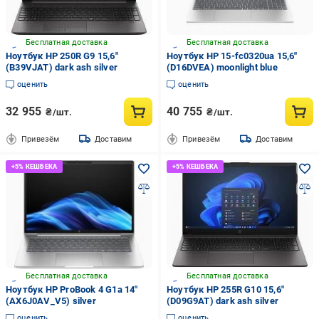
Бесплатная доставка
Бесплатная доставка
Ноутбук HP 250R G9 15,6"
Ноутбук HP 15-fc0320ua 15,6"
(B39VJAT) dark ash silver
(D16DVEA) moonlight blue
оценить
оценить
32 955
40 755
₴/шт.
₴/шт.
Привезём
Доставим
Привезём
Доставим
Бесплатная доставка
Бесплатная доставка
Ноутбук HP ProBook 4 G1a 14"
Ноутбук HP 255R G10 15,6"
(AX6J0AV_V5) silver
(D09G9AT) dark ash silver
оценить
оценить