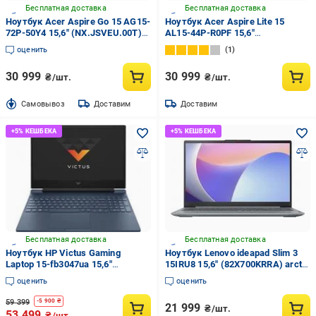
Бесплатная доставка
Бесплатная доставка
Ноутбук Acer Aspire Go 15 AG15-
Ноутбук Acer Aspire Lite 15
72P-50Y4 15,6" (NX.JSVEU.00T)
AL15-44P-R0PF 15,6"
pure silver
(NX.DJZEU.001) silver
оценить
1
30 999
30 999
₴/шт.
₴/шт.
Cамовывоз
Доставим
Доставим
Бесплатная доставка
Бесплатная доставка
Ноутбук HP Victus Gaming
Ноутбук Lenovo ideapad Slim 3
Laptop 15-fb3047ua 15,6"
15IRU8 15,6" (82X700KRRA) arctic
(BV8X9EA) performance blue
grey
оценить
оценить
59 399
-
5 900
₴
21 999
₴/шт.
53 499
₴/шт.