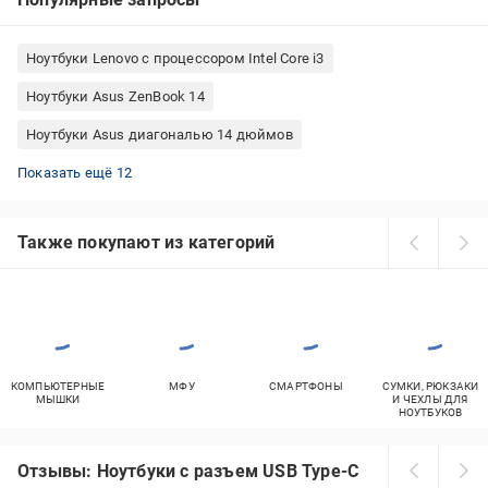
Ноутбуки Lenovo с процессором Intel Core i3
Ноутбуки Asus ZenBook 14
Ноутбуки Asus диагональю 14 дюймов
Ноутбуки 8 ядерные HP
Ноутбуки Asus игровые
Ноутбуки Dell 4 ядра
Ноутбуки Asus с дискретной видеокартой
Игровые ноутбуки Intel Core i7
Ноутбуки Intel Core i7 8 ядер
Ноутбуки MSI диагональю 14 дюймов
Ноутбуки 16 ГБ оперативной памяти Intel Core i7
Apple MacBook Pro
Ноутбуки игровые MSI
Ноутбуки HP Pavilion 15
Ультрабуки Asus
Показать ещё 12
Также покупают из категорий
КОМПЬЮТЕРНЫЕ
МФУ
СМАРТФОНЫ
СУМКИ, РЮКЗАКИ
МЫШКИ
И ЧЕХЛЫ ДЛЯ
НОУТБУКОВ
Отзывы: Ноутбуки с разъем USB Type-C