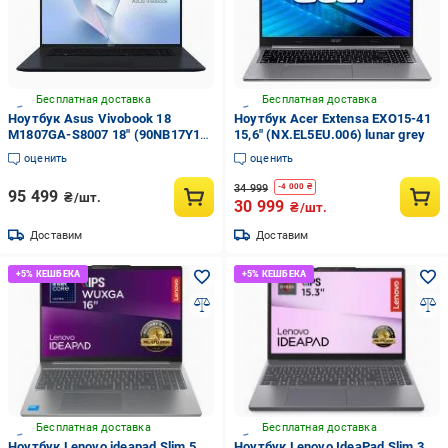
Бесплатная доставка
Бесплатная доставка
Ноутбук Asus Vivobook 18
Ноутбук Acer Extensa EXO15-41
M1807GA-S8007 18" (90NB17Y1-
15,6" (NX.EL5EU.006) lunar grey
M00080) quiet blue
оценить
оценить
34 999
-
4 000
₴
95 499
₴/шт.
30 999
₴/шт.
Доставим
Доставим
Бесплатная доставка
Бесплатная доставка
Ноутбук Lenovo ideapad Slim 5
Ноутбук Lenovo IdeaPad Slim 3