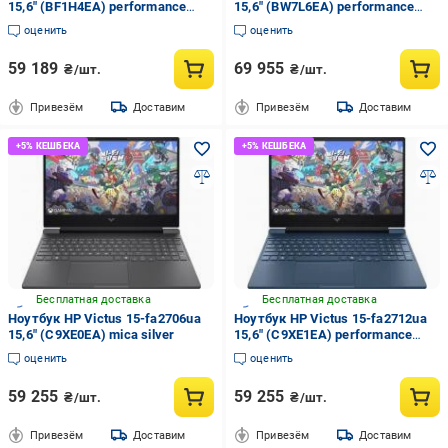
15,6" (BF1H4EA) performance
15,6" (BW7L6EA) performance
blue
blue
оценить
оценить
59 189
69 955
₴/шт.
₴/шт.
Привезём
Доставим
Привезём
Доставим
Бесплатная доставка
Бесплатная доставка
Ноутбук HP Victus 15-fa2706ua
Ноутбук HP Victus 15-fa2712ua
15,6" (C9XE0EA) mica silver
15,6" (C9XE1EA) performance
blue
оценить
оценить
59 255
59 255
₴/шт.
₴/шт.
Привезём
Доставим
Привезём
Доставим