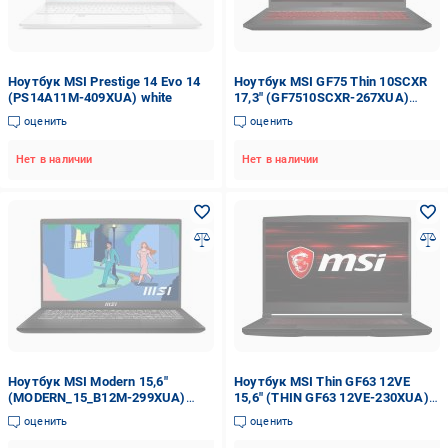
Ноутбук MSI Prestige 14 Evo 14
Ноутбук MSI GF75 Thin 10SCXR
(PS14A11M-409XUA) white
17,3" (GF7510SCXR-267XUA)
black
оценить
оценить
Нет в наличии
Нет в наличии
Ноутбук MSI Modern 15,6"
Ноутбук MSI Thin GF63 12VE
(MODERN_15_B12M-299XUA)
15,6" (THIN GF63 12VE-230XUA)
classic black
black
оценить
оценить