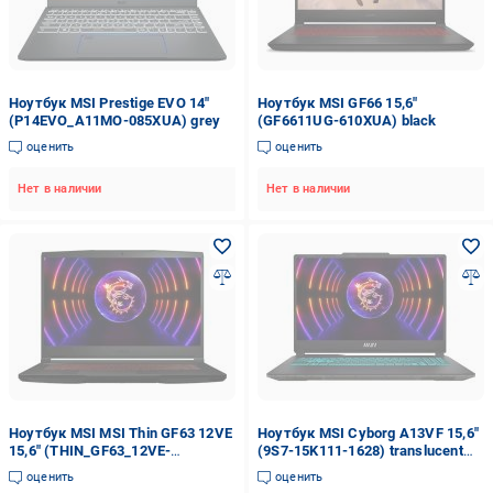
Ноутбук MSI Prestige EVO 14"
Ноутбук MSI GF66 15,6"
(P14EVO_A11MO-085XUA) grey
(GF6611UG-610XUA) black
оценить
оценить
Нет в наличии
Нет в наличии
Ноутбук MSI MSI Thin GF63 12VE
Ноутбук MSI Cyborg A13VF 15,6"
15,6" (THIN_GF63_12VE-
(9S7-15K111-1628) translucent
1096XUA) black
black
оценить
оценить