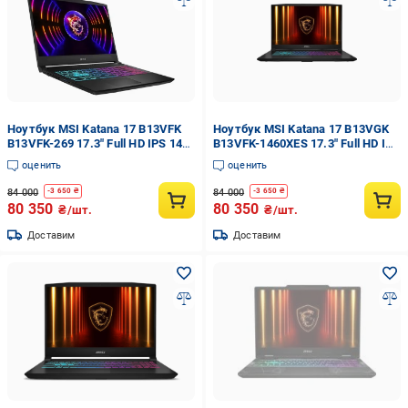
Ноутбук MSI Katana 17 B13VFK
Ноутбук MSI Katana 17 B13VGK
B13VFK-269 17.3" Full HD IPS 144
B13VFK-1460XES 17.3" Full HD IPS
Гц Intel Core i7-13620H 16 ГБ
144 Гц Intel Core i7-13620H 16 ГБ
оценить
оценить
DDR5 SSD 1 ТБ NVIDIA GeForce
DDR5 SSD 1 ТБ
RTX 4060 8 ГБ
84 000
84 000
-
3 650
₴
-
3 650
₴
80 350
80 350
₴/шт.
₴/шт.
Доставим
Доставим