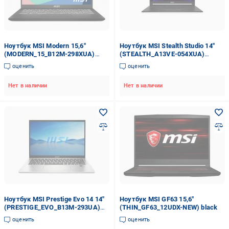
Ноутбук MSI Modern 15,6"
Ноутбук MSI Stealth Studio 14"
(MODERN_15_B12M-298XUA)
(STEALTH_A13VE-054XUA)
black
black/white
оценить
оценить
Нет в наличии
Нет в наличии
Ноутбук MSI Prestige Evo 14 14"
Ноутбук MSI GF63 15,6"
(PRESTIGE_EVO_B13M-293UA)
(THIN_GF63_12UDX-NEW) black
silver
оценить
оценить