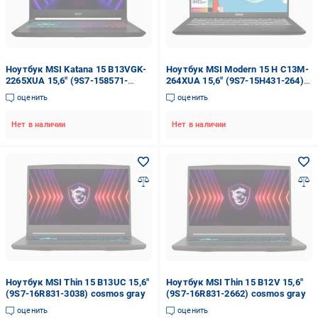
Ноутбук MSI Katana 15 B13VGK-
Ноутбук MSI Modern 15 H C13M-
2265XUA 15,6" (9S7-158571-
264XUA 15,6" (9S7-15H431-264)
2265) black
classic black
оценить
оценить
Нет в наличии
Нет в наличии
Ноутбук MSI Thin 15 B13UC 15,6"
Ноутбук MSI Thin 15 B12V 15,6"
(9S7-16R831-3038) cosmos gray
(9S7-16R831-2662) cosmos gray
оценить
оценить