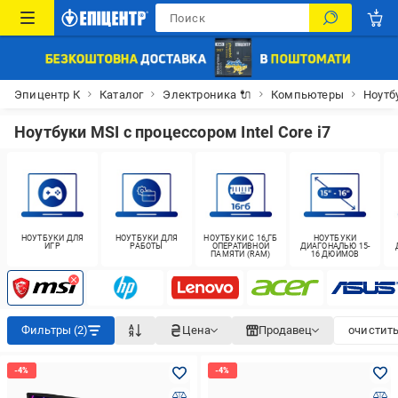
Эпицентр К
Каталог
Электроника 🔌
Компьютеры
Ноутб
Ноутбуки MSI с процессором Intel Core i7
НОУТБУКИ ДЛЯ
НОУТБУКИ ДЛЯ
НОУТБУКИ С 16 ГБ
НОУТБУКИ
ИГР
РАБОТЫ
ОПЕРАТИВНОЙ
ДИАГОНАЛЬЮ 15-
ПАМЯТИ (RAM)
16 ДЮЙМОВ
Фильтры (2)
Цена
Продавец
очистить