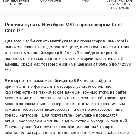
КОМПЬЮТЕРНЫЕ
СМАРТФОНЫ
МФУ
СУМКИ, РЮКЗАКИ
МЫШКИ
И ЧЕХЛЫ ДЛЯ
НОУТБУКОВ
Решили купить Ноутбуки MSI с процессором Intel
Core i7?
Для того, чтобы купить
Ноутбуки MSI с процессором Intel Core i7
высокого качества по доступной цене, достаточно посетить наш
интернет-магазин
Эпицентр К
. Здесь Вы найдете широкий
ассортимент товаров данной группы, который насчитывает
2
единиц
. Среди них товары с низкими ценами
от 9602.5 до 442599
грн.
В интернет-гипермаркете
Эпицентр К
Вы легко найдете
оригинальные фото данных товаров, узнаете основные
характеристики и технические данные. Помимо этого, на сайте
можно почитать полезные отзывы от покупателей. Также здесь
можно ознакомиться с интересными статьями по различным
темам и посмотреть видеообзоры на самые востребованные
товары категории
. Для покупателей регулярно проводятся
акции, распродажи и скидки с множеством выгодных позиций.
Покупая у нас, Вы получите сертифицированный товар с
официальной гарантией от производителя, сможете забрать его