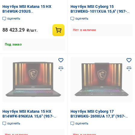
Ноутбук MSI Katana 15 HX
Ноутбук MSI Cyborg 15
B14WGK-293US
B13WEKG-1011XUA 15,6" (9S7-
(KATANA15HXB14293)
15Q342-1011) translucent black
оценить
оценить
88 423.29
₴/шт.
Нет в наличии
Под заказ
Ноутбук MSI Katana 15 HX
Ноутбук MSI Cyborg 17
B14WFK-896XUA 15,6" (9S7-
B13WGKG-269XUA 17,3" (9S7-
1587C1-896) black
17U332-269) translucent black
оценить
оценить
Нет в наличии
Нет в наличии