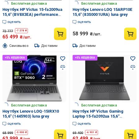
Бесплатная доставка
Бесплатная доставка
Ноутбук HP Victus 15-fa2009ua
Ноутбук Lenovo LOQ 15ARP10E
15,6" (BV8X3EA) performance
15,6" (83S0001URA) luna grey
blue
оценить
оценить
72 777
-
7 278
₴
58 999
₴/шт.
65 499
₴/шт.
Cамовывоз
Доставим
Доставим
Бесплатная доставка
Бесплатная доставка
Ноутбук Lenovo LOQ-15IRX10
Ноутбук HP Victus Gaming
15,6" (1445903) luna grey
Laptop 15-fa2092ua 15,6"
(D3XT3EA) mica silver
оценить
оценить
68 999
69 400
-
5 000
₴
-
6 901
₴
63 999
62 499
₴/шт.
₴/шт.