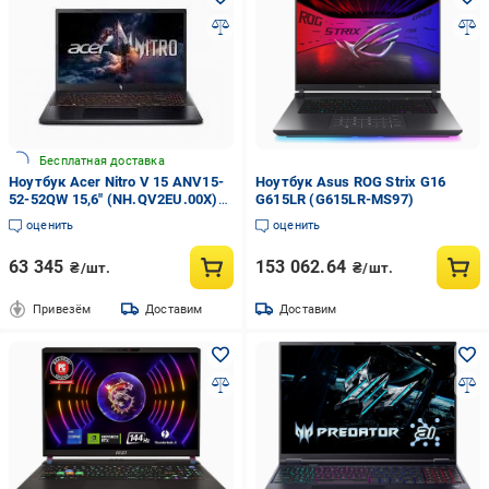
Бесплатная доставка
Ноутбук Acer Nitro V 15 ANV15-
Ноутбук Asus ROG Strix G16
52-52QW 15,6" (NH.QV2EU.00X)
G615LR (G615LR-MS97)
obsidian black
оценить
оценить
63 345
153 062.64
₴/шт.
₴/шт.
Привезём
Доставим
Доставим