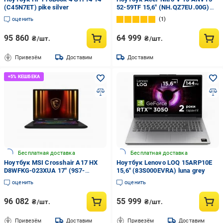
(C45N7ET) pike silver
52-59TF 15,6" (NH.QZ7EU.00G)
obsidian black
оценить
1
95 860
64 999
₴/шт.
₴/шт.
Привезём
Доставим
Доставим
Бесплатная доставка
Бесплатная доставка
Ноутбук MSI Crosshair A17 HX
Ноутбук Lenovo LOQ 15ARP10E
D8WFKG-023XUA 17" (9S7-
15,6" (83S000EVRA) luna grey
17TL23-023) cosmos gray
оценить
оценить
96 082
55 999
₴/шт.
₴/шт.
Привезём
Доставим
Привезём
Доставим