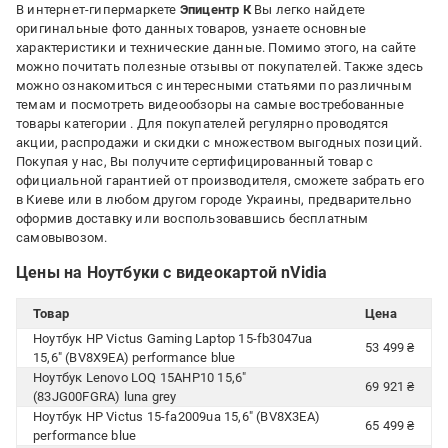
В интернет-гипермаркете
Эпицентр К
Вы легко найдете
оригинальные фото данных товаров, узнаете основные
характеристики и технические данные. Помимо этого, на сайте
можно почитать полезные отзывы от покупателей. Также здесь
можно ознакомиться с интересными статьями по различным
темам и посмотреть видеообзоры на самые востребованные
товары категории
. Для покупателей регулярно проводятся
акции, распродажи и скидки с множеством выгодных позиций.
Покупая у нас, Вы получите сертифицированный товар с
официальной гарантией от производителя, сможете забрать его
в Киеве или в любом другом городе Украины, предварительно
оформив доставку или воспользовавшись бесплатным
самовывозом.
Цены на Ноутбуки с видеокартой nVidia
Товар
Цена
Ноутбук HP Victus Gaming Laptop 15-fb3047ua
53 499 ₴
15,6" (BV8X9EA) performance blue
Ноутбук Lenovo LOQ 15AHP10 15,6"
69 921 ₴
(83JG00FGRA) luna grey
Ноутбук HP Victus 15-fa2009ua 15,6" (BV8X3EA)
65 499 ₴
performance blue