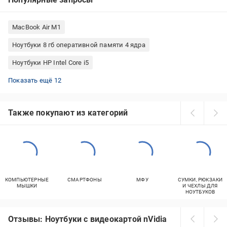
MacBook Air M1
Ноутбуки 8 гб оперативной памяти 4 ядра
Ноутбуки HP Intel Core i5
Ноутбуки Lenovo без дисковода
Игровые ноутбуки Intel Core i7
Ноутбуки 8 ГБ оперативной памяти Intel Core i5
Ноутбуки Asus 2 ядра
Ноутбуки MSI диагональю 14 дюймов
Ноутбуки 8 ГБ оперативной памяти Intel Core i7
Ноутбуки 16 ГБ оперативной памяти 4 ядра
Ноутбуки Apple MacBook Air
Ноутбуки HP 16 ГБ оперативной памяти
Игровые ноутбуки с 32 ГБ оперативной памяти
Apple MacBook Pro
Apple MacBook Air Apple M2 256 ГБ
Показать ещё 12
Также покупают из категорий
КОМПЬЮТЕРНЫЕ
СМАРТФОНЫ
МФУ
СУМКИ, РЮКЗАКИ
МЫШКИ
И ЧЕХЛЫ ДЛЯ
НОУТБУКОВ
Отзывы: Ноутбуки с видеокартой nVidia