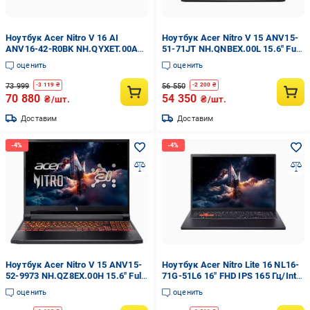
Ноутбук Acer Nitro V 16 AI
Ноутбук Acer Nitro V 15 ANV15-
ANV16-42-R0BK NH.QYXET.00A
51-71JT NH.QNBEX.00L 15.6" Full
16" IPS FHD 300 Гц/AMD Ryzen 7
HD IPS 165 Гц/Intel Core i7-
оценить
оценить
260 до 5.1 ГГц/32 ГБ DDR5/SSD 1
13620H до 4.9 ГГц/RAM 16
ТБ/ Ноутбук Acer Nitro V 16 AI
ГБ/SSD 512 ГБ
73 999
56 550
-
3 119
₴
-
2 200
₴
70 880
54 350
₴/шт.
₴/шт.
Доставим
Доставим
Ноутбук Acer Nitro V 15 ANV15-
Ноутбук Acer Nitro Lite 16 NL16-
52-9973 NH.QZ8EX.00H 15.6" Full
71G-51L6 16" FHD IPS 165 Гц/Intel
HD IPS 165 Гц/Intel Core i9-
Core i5-13420H/RAM 16 ГБ/SSD
оценить
оценить
13900H до 5.4 ГГц/16 ГБ
512 ГБ/NVIDIA GeForce RTX 4050
RAM/SSD 1 ТБ
6 ГБ/Free DOS