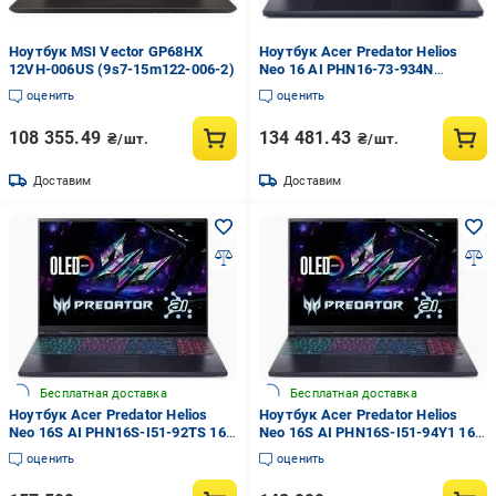
Ноутбук MSI Vector GP68HX
Ноутбук Acer Predator Helios
12VH-006US (9s7-15m122-006-2)
Neo 16 AI PHN16-73-934N
(NH.U0UAA.003)
оценить
оценить
108 355.49
134 481.43
₴/шт.
₴/шт.
Доставим
Доставим
Бесплатная доставка
Бесплатная доставка
Ноутбук Acer Predator Helios
Ноутбук Acer Predator Helios
Neo 16S AI PHN16S-I51-92TS 16"
Neo 16S AI PHN16S-I51-94Y1 16"
(NH.U3TEU.005) abyssal black
(NH.U3VEU.004) abyssal black
оценить
оценить