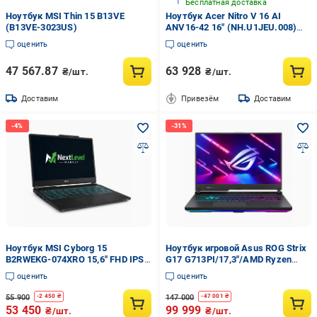
Бесплатная доставка
Ноутбук MSI Thin 15 B13VE
Ноутбук Acer Nitro V 16 AI
(B13VE-3023US)
ANV16-42 16" (NH.U1JEU.008)
shale black
оценить
оценить
47 567.87
63 928
₴/шт.
₴/шт.
Доставим
Привезём
Доставим
Ноутбук MSI Cyborg 15
Ноутбук игровой Asus ROG Strix
B2RWEKG-074XRO 15,6" FHD IPS
G17 G713PI/17,3"/AMD Ryzen
144 Гц Intel Core 5 210H RAM 16
9/NVIDIA GeForce RTX 4070/32
оценить
оценить
ГБ/SSD 512 ГБ GeForce RTX 5050
Гб DDR5/SSD 1 ТБ (51156532)
8 ГБ reeDOS Черный (004-65867)
55 900
147 000
-
2 450
₴
-
47 001
₴
53 450
99 999
₴/шт.
₴/шт.