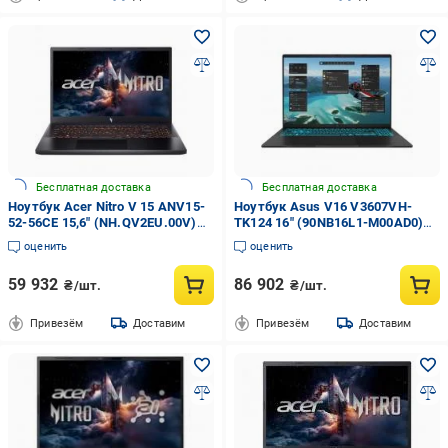
Бесплатная доставка
Бесплатная доставка
Ноутбук Acer Nitro V 15 ANV15-
Ноутбук Asus V16 V3607VH-
52-56CE 15,6" (NH.QV2EU.00V)
TK124 16" (90NB16L1-M00AD0)
obsidian black
matte black
оценить
оценить
59 932
86 902
₴/шт.
₴/шт.
Привезём
Доставим
Привезём
Доставим