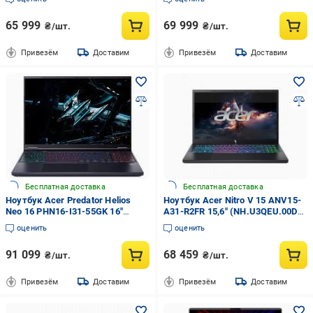
65 999
69 999
₴/шт.
₴/шт.
Привезём
Доставим
Привезём
Доставим
Бесплатная доставка
Бесплатная доставка
Ноутбук Acer Predator Helios
Ноутбук Acer Nitro V 15 ANV15-
Neo 16 PHN16-I31-55GK 16"
A31-R2FR 15,6" (NH.U3QEU.00D)
(NH.U64EU.007) abyssal black
obsidian black
оценить
оценить
91 099
68 459
₴/шт.
₴/шт.
Привезём
Доставим
Привезём
Доставим