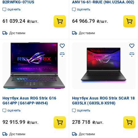
B2RWFKG-071US
ANV16-61-R8UE (NH.U25AA.002)
оценить
оценить
61 039.24
64 966.79
₴/шт.
₴/шт.
Доставим
Доставим
Ноутбук Asus ROG Strix G16
Ноутбук Asus ROG Strix SCAR 18
G614PP (G614PP-WH94)
G835LX (G835LX-XS98)
оценить
оценить
92 915.99
278 718
₴/шт.
₴/шт.
Доставим
Доставим