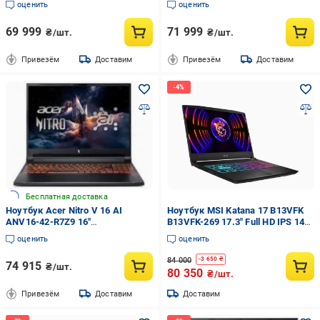
оценить
оценить
69 999
71 999
₴/шт.
₴/шт.
Привезём
Доставим
Привезём
Доставим
Бесплатная доставка
Ноутбук Acer Nitro V 16 AI
Ноутбук MSI Katana 17 B13VFK
ANV16-42-R7Z9 16"
B13VFK-269 17.3" Full HD IPS 144
(NH.U1GEU.00D) shale black
Гц Intel Core i7-13620H 16 ГБ
оценить
оценить
DDR5 SSD 1 ТБ NVIDIA GeForce
RTX 4060 8 ГБ
84 000
-
3 650
₴
74 915
₴/шт.
80 350
₴/шт.
Привезём
Доставим
Доставим