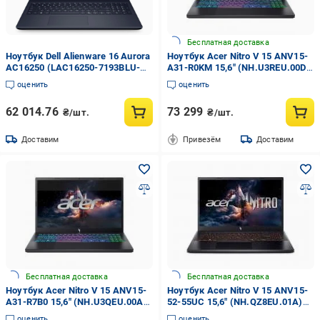
Бесплатная доставка
Ноутбук Dell Alienware 16 Aurora
Ноутбук Acer Nitro V 15 ANV15-
AC16250 (LAC16250-7193BLU-
A31-R0KM 15,6" (NH.U3REU.00D)
PUS)
obsidian black
оценить
оценить
62 014.76
73 299
₴/шт.
₴/шт.
Доставим
Привезём
Доставим
Бесплатная доставка
Бесплатная доставка
Ноутбук Acer Nitro V 15 ANV15-
Ноутбук Acer Nitro V 15 ANV15-
A31-R7B0 15,6" (NH.U3QEU.00A)
52-55UC 15,6" (NH.QZ8EU.01A)
obsidian black
obsidian black
оценить
оценить