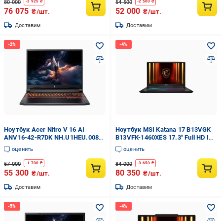
80 000
54 500
-
3 925
₴
-
2 500
₴
76 075
52 000
₴/шт.
₴/шт.
Доставим
Доставим
Ноутбук Acer Nitro V 16 AI
Ноутбук MSI Katana 17 B13VGK
ANV16-42-R7DK NH.U1HEU.008
B13VFK-1460XES 17.3" Full HD IPS
16" IPS FHD 180 Гц/AMD Ryzen 5
144 Гц Intel Core i7-13620H 16 ГБ
оценить
оценить
240 до 5.0 ГГц/RAM 16 ГБ
DDR5 SSD 1 ТБ
DDR5/SSD 512 ГБ
57 000
84 000
-
1 700
₴
-
3 650
₴
55 300
80 350
₴/шт.
₴/шт.
Доставим
Доставим