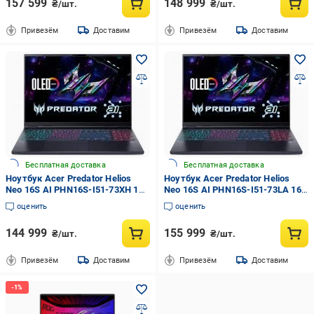
157 599
148 999
₴/шт.
₴/шт.
Привезём
Доставим
Привезём
Доставим
Бесплатная доставка
Бесплатная доставка
Ноутбук Acer Predator Helios
Ноутбук Acer Predator Helios
Neo 16S AI PHN16S-I51-73XH 16"
Neo 16S AI PHN16S-I51-73LA 16"
(NH.U3VEU.003) abyssal black
(NH.U3TEU.004) abyssal black
оценить
оценить
144 999
155 999
₴/шт.
₴/шт.
Привезём
Доставим
Привезём
Доставим