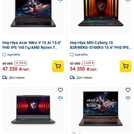
Ноутбук Acer Nitro V 15 AI 15.6"
Ноутбук MSI Cyborg 15
FHD IPS 165 Гц/AMD Ryzen 7
B2RWEKG-074XRO 15.6" FHD IPS
7445HS до 4.7 ГГц/RAM 16
144 Гц/Intel Core 5 210H до 4.8
оценить
оценить
ГБ/SSD 512 ГБ
ГГц/RAM 16 ГБ/SSD 512
ГБ/NVIDIA GeForce RTX 5050 8
50 000
57 000
-
2 750
₴
-
2 650
₴
ГБ
47 250
54 350
₴/шт.
₴/шт.
Доставим
Доставим