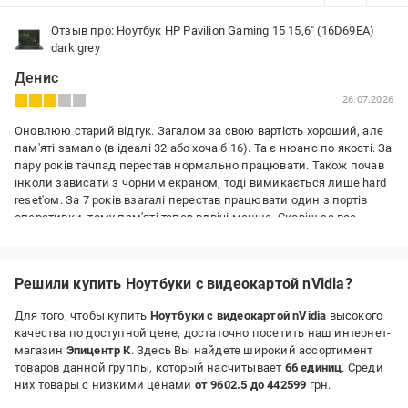
Отзыв про: Ноутбук HP Pavilion Gaming 15 15,6" (16D69EA)
dark grey
Денис
26.07.2026
Оновлюю старий відгук. Загалом за свою вартість хороший, але
пам'яті замало (в ідеалі 32 або хоча б 16). Та є нюанс по якості. За
пару років тачпад перестав нормально працювати. Також почав
інколи зависати з чорним екраном, тоді вимикається лише hard
reset'ом. За 7 років взагалі перестав працювати один з портів
оперативки, тому пам'яті тепер вдвічі менше. Скоріш за все
зависання були спровоковані саме проблемою з портом ОЗП.
Преимущества:
Решили купить Ноутбуки с видеокартой nVidia?
Ціна та характеристики
Недостатки:
Для того, чтобы купить
Ноутбуки с видеокартой nVidia
высокого
Якість
качества по доступной цене, достаточно посетить наш интернет-
магазин
Эпицентр К
. Здесь Вы найдете широкий ассортимент
товаров данной группы, который насчитывает
66 единиц
. Среди
них товары с низкими ценами
от 9602.5 до 442599
грн.