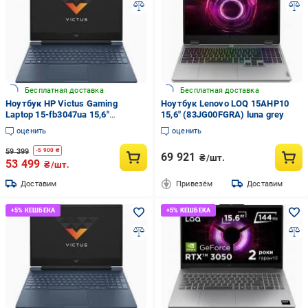
Бесплатная доставка
Бесплатная доставка
Ноутбук HP Victus Gaming
Ноутбук Lenovo LOQ 15AHP10
Laptop 15-fb3047ua 15,6"
15,6" (83JG00FGRA) luna grey
(BV8X9EA) performance blue
оценить
оценить
59 399
-
5 900
₴
69 921
₴/шт.
53 499
₴/шт.
Доставим
Привезём
Доставим