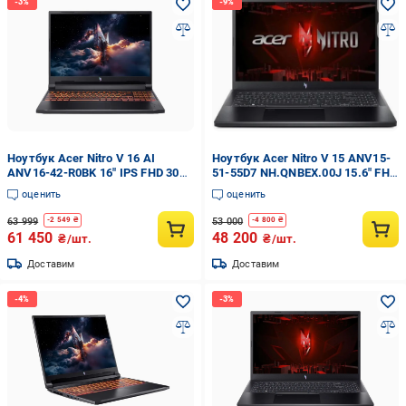
Ноутбук Acer Nitro V 16 AI
Ноутбук Acer Nitro V 15 ANV15-
ANV16-42-R0BK 16" IPS FHD 300
51-55D7 NH.QNBEX.00J 15.6" FHD
Гц/AMD Ryzen 7 260 до 5.1
IPS 165 Гц/Intel Core i5-13420H
оценить
оценить
ГГц/16 ГБ
до 4.6 ГГц/RAM 16 ГБ/SSD 512 ГБ
63 999
53 000
-
2 549
₴
-
4 800
₴
61 450
48 200
₴/шт.
₴/шт.
Доставим
Доставим