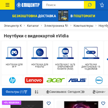
Эпицентр К
Каталог
Электроника 🔌
Компьютеры
Ноутб
Ноутбуки с видеокартой nVidia
НОУТБУКИ ДЛЯ
НОУТБУКИ ДЛЯ
НОУТБУКИ С 16 ГБ
НОУТБУКИ
ИГР
РАБОТЫ
ОПЕРАТИВНОЙ
ДИАГОНАЛЬЮ 15-
ПАМЯТИ (RAM)
16 ДЮЙМОВ
Фильтры (1)
Самовывоз:
Сегодня
Цена