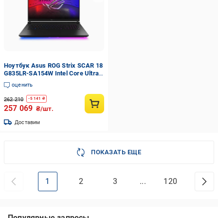
Ноутбук Asus ROG Strix SCAR 18
G835LR-SA154W Intel Core Ultra 9
275HX 64 Гб 2 Тб SSD RTX 5070 Ti
оценить
W11 Home Off Black (90NR0LS1-
M006E0)
262 210
-
5 141
₴
257 069
₴/шт.
Доставим
ПОКАЗАТЬ ЕЩЕ
1
2
3
...
120
Популярные запросы