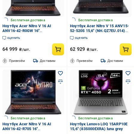
Бесплатная доставка
Бесплатная доставка
Ноутбук Acer Nitro V 16 AI
Ноутбук Acer Nitro V 15 ANV15-
ANV16-42-R0GW 16"
52-520S 15,6" (NH.QZ7EU.014)
(NH.U1HEU.00A) shale black
obsidian black
оценить
оценить
64 999
62 929
₴/шт.
₴/шт.
Привезём
Доставим
Привезём
Доставим
Бесплатная доставка
Бесплатная доставка
Ноутбук Acer Nitro V 16 AI
Ноутбук Lenovo LOQ 15ARP10E
ANV16-42-R705 16"
15,6" (83S000EXRA) luna grey
(NH.U1JEU.007) shale black