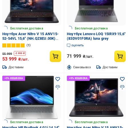
Бесплатная доставка
Бесплатная доставка
Ноутбук Acer Nitro V 15 ANV15-
Ноутбук Lenovo LOQ 15IRX9 15,6"
52-54VL 15,6" (NH.QZ8EU.00K)
(83DV01F0RA) luna grey
black
1
оценить
55 999
-
2 000
₴
71 999
₴/шт.
53 999
₴/шт.
Доставим
Cамовывоз
Доставим
Бесплатная доставка
Бесплатная доставка
Ноутбук HP ProBook 4 G1i 14 14"
Ноутбук Acer Nitro V 15 ANV15-