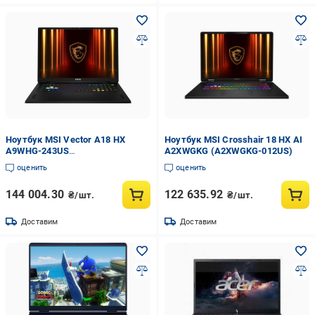
Ноутбук MSI Vector A18 HX
Ноутбук MSI Crosshair 18 HX AI
A9WHG-243US
A2XWGKG (A2XWGKG-012US)
(VECTORA18HX243)
оценить
оценить
144 004.30
122 635.92
₴/шт.
₴/шт.
Доставим
Доставим