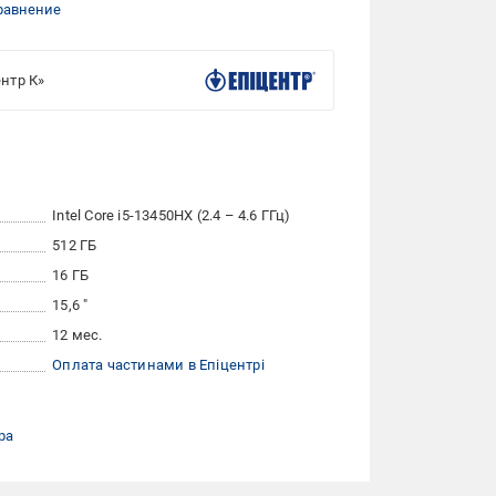
равнение
нтр К»
Intel Core i5-13450HX (2.4 – 4.6 ГГц)
512 ГБ
16 ГБ
15,6 "
12 мес.
Оплата частинами в Епіцентрі
ра