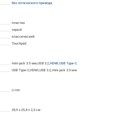
без оптического привода
пластик
серый
классический
Touchpad
mini-jack 3.5 мм
USB 3.2
HDMI
USB Type-C
USB Type-C
HDMI
USB 3.2
mini-jack 3.5 мм
Li-ion
35,9 x 25,8 x 2,3 см