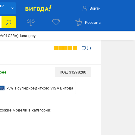
ТР
Войти
Корзина
DV01C2RA) luna grey
1
ионе
КОД
31298280
-5% з суперкредиткою VISA Вигода
хожие модели в категории: