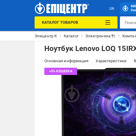
КИ
UA
Кие
КАТАЛОГ ТОВАРОВ
Эпицентр К
Каталог
Электроника 🔌
Компью
Ноутбук Lenovo LOQ 15IRX
Основная информация
Характеристики
В