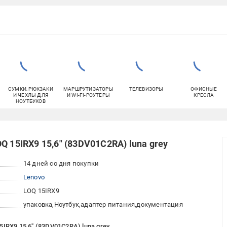
СУМКИ, РЮКЗАКИ
МАРШРУТИЗАТОРЫ
ТЕЛЕВИЗОРЫ
ОФИСНЫЕ
И ЧЕХЛЫ ДЛЯ
И WI-FI-РОУТЕРЫ
КРЕСЛА
НОУТБУКОВ
Q 15IRX9 15,6" (83DV01C2RA) luna grey
14 дней со дня покупки
Lenovo
LOQ 15IRX9
упаковка
Ноутбук
адаптер питания
документация
IRX9 15,6" (83DV01C2RA) luna grey