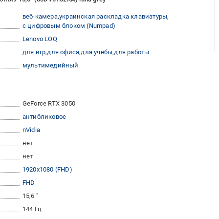
веб-камера
украинская раскладка клавиатуры
с цифровым блоком (Numpad)
Lenovo LOQ
для игр
для офиса
для учебы
для работы
мультимедийный
GeForce RTX 3050
антибликовое
nVidia
нет
нет
1920x1080 (FHD)
FHD
15,6 "
144 Гц