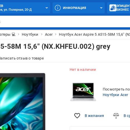
ЕВ
ЭПИЦЕН
ИНФОРМАЦИЯ
в, ул. Полярная, 20-Д
БИЗНЕС
теры 💻
Ноутбуки
Acer
Ноутбук Acer Aspire 5 A515-58M 15,6" (N
15-58M 15,6" (NX.KHFEU.002) grey
аписать отзыв о товаре
Нет в наличии
Посмотреть по
Ноутбуки Acer
В желания
В с