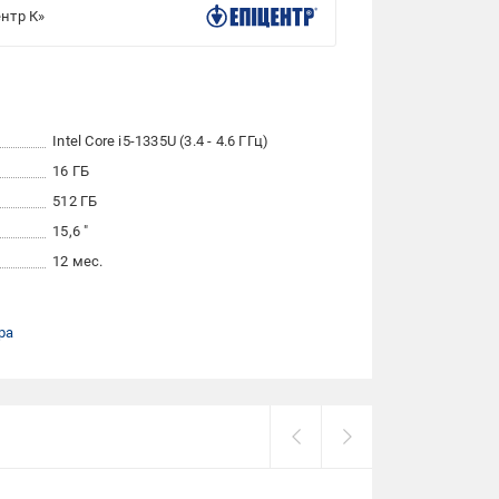
нтр К»
Intel Core i5-1335U (3.4 - 4.6 ГГц)
16 ГБ
512 ГБ
15,6 "
12 мес.
ра