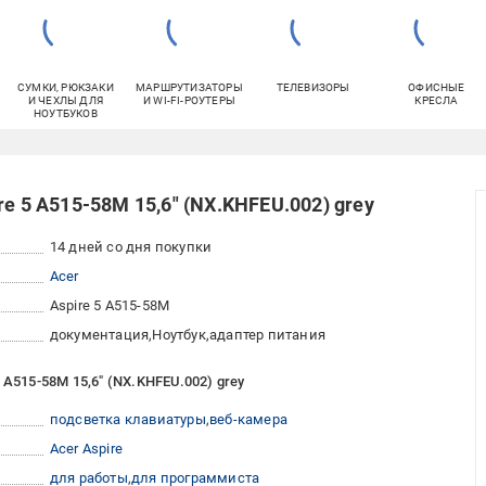
СУМКИ, РЮКЗАКИ
МАРШРУТИЗАТОРЫ
ТЕЛЕВИЗОРЫ
ОФИСНЫЕ
И ЧЕХЛЫ ДЛЯ
И WI-FI-РОУТЕРЫ
КРЕСЛА
НОУТБУКОВ
e 5 A515-58M 15,6" (NX.KHFEU.002) grey
14 дней со дня покупки
Acer
Aspire 5 A515-58M
документация
Ноутбук
адаптер питания
 A515-58M 15,6" (NX.KHFEU.002) grey
подсветка клавиатуры
веб-камера
Acer Aspire
для работы
для программиста