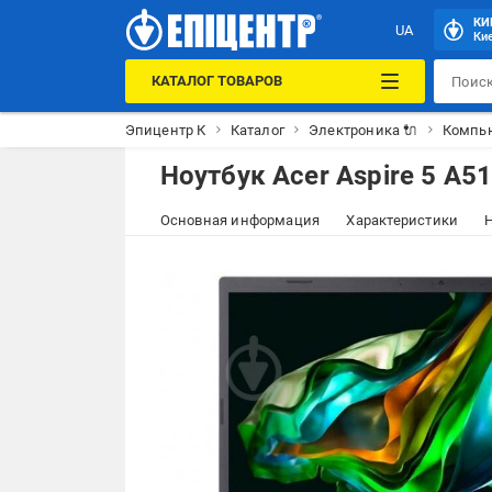
КИ
UA
Кие
КАТАЛОГ ТОВАРОВ
Эпицентр К
Каталог
Электроника 🔌
Компью
Ноутбук Acer Aspire 5 A5
Основная информация
Характеристики
Н