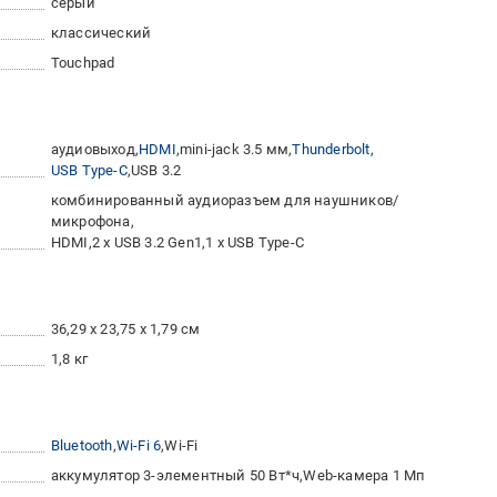
серый
классический
Touchpad
аудиовыход
HDMI
mini-jack 3.5 мм
Thunderbolt
USB Type-C
USB 3.2
комбинированный аудиоразъем для наушников/
микрофона
HDMI
2 x USB 3.2 Gen1
1 x USB Type-C
36,29 х 23,75 х 1,79 см
1,8 кг
Bluetooth
Wi-Fi 6
Wi-Fi
аккумулятор 3-элементный 50 Вт*ч
Web-камера 1 Мп