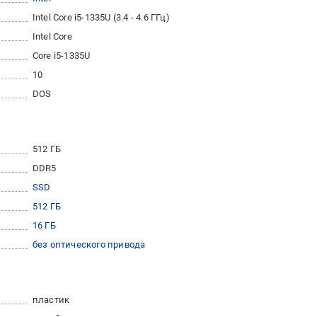
Intel Core i5-1335U (3.4 - 4.6 ГГц)
Intel Core
Core i5-1335U
10
DOS
512 ГБ
DDR5
SSD
512 ГБ
16 ГБ
без оптического привода
пластик