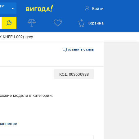
ТР
Войти
Корзина
X.KHFEU.002) grey
оставить отзыв
КОД
003600938
хожие модели в категории:
равнение