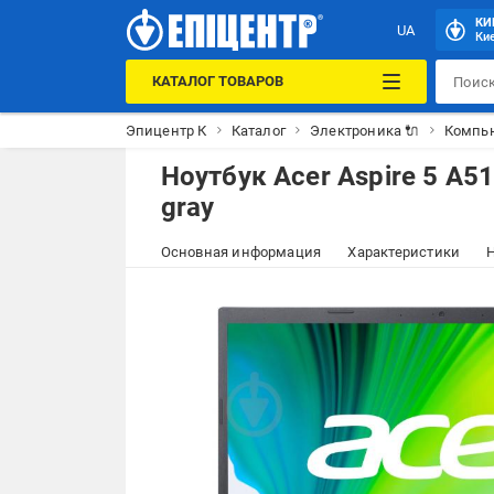
КИ
UA
Кие
КАТАЛОГ ТОВАРОВ
Эпицентр К
Каталог
Электроника 🔌
Компью
Ноутбук Acer Aspire 5 A51
gray
Основная информация
Характеристики
Н