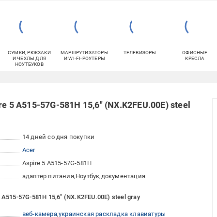
СУМКИ, РЮКЗАКИ
МАРШРУТИЗАТОРЫ
ТЕЛЕВИЗОРЫ
ОФИСНЫЕ
И ЧЕХЛЫ ДЛЯ
И WI-FI-РОУТЕРЫ
КРЕСЛА
НОУТБУКОВ
e 5 A515-57G-581H 15,6" (NX.K2FEU.00E) steel
14 дней со дня покупки
Acer
Aspire 5 A515-57G-581H
адаптер питания
Ноутбук
документация
A515-57G-581H 15,6" (NX.K2FEU.00E) steel gray
веб-камера
украинская раскладка клавиатуры