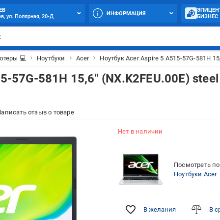
ЕВ
ЭПИЦЕН
ИНФОРМАЦИЯ
в, ул. Полярная, 20-Д
БИЗНЕС
теры 💻
Ноутбуки
Acer
Ноутбук Acer Aspire 5 A515-57G-581H 15,
5-57G-581H 15,6" (NX.K2FEU.00E) steel
аписать отзыв о товаре
Нет в наличии
Посмотреть по
Ноутбуки Acer
В желания
В с