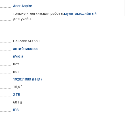
Acer Aspire
тонкие и легкие
для работы
мультимедийный
для учебы
GeForce MX550
антибликовое
nVidia
нет
нет
1920x1080 (FHD)
15,6 "
2 ГБ
60 Гц
IPS