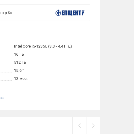
нтр К»
Intel Core i5-1235U (3.3 - 4.4 ГГц)
16 ГБ
512 ГБ
15,6 "
12 мес.
ра