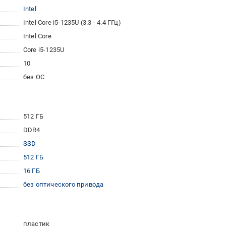
Intel
Intel Core i5-1235U (3.3 - 4.4 ГГц)
Intel Core
Core i5-1235U
10
без ОС
512 ГБ
DDR4
SSD
512 ГБ
16 ГБ
без оптического привода
пластик