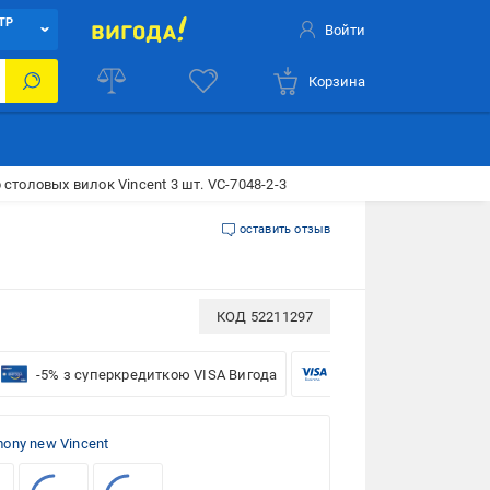
ТР
Войти
Корзина
 столовых вилок Vincent 3 шт. VC-7048-2-3
оставить отзыв
КОД
52211297
-5% з суперкредиткою VISA Вигода
-5% для бізнесу з VISA
ony new Vincent