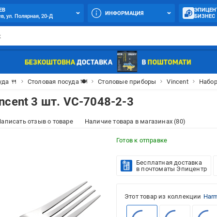
ЕВ
ЭПИЦЕН
ИНФОРМАЦИЯ
в, ул. Полярная, 20-Д
БИЗНЕС
уда 🍴
Столовая посуда 🍽
Столовые приборы
Vincent
Набор
cent 3 шт. VC-7048-2-3
аписать отзыв о товаре
Наличие товара в магазинах (80)
Готов к отправке
Бесплатная доставка
в почтоматы Эпицентр
Этот товар из коллекции
Harm