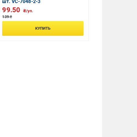
шт. VC-7048-2-3
99.50
₴/уп.
139 ₴
КУПИТЬ