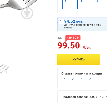
94.52
₴/уп.
До -10% з суперкредиткою Visa
Вигода
-
39.50
₴
139
99.50
₴/уп.
КУПИТЬ
Оплата частями или кредит
Продавец товара:
ООО «Эпице