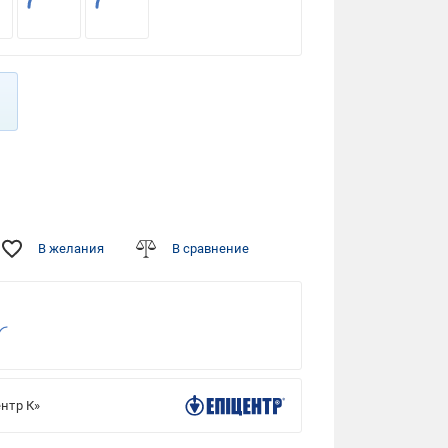
В желания
В сравнение
нтр К»