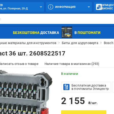
ЕВ
ЭПИЦЕН
ИНФОРМАЦИЯ
в, ул. Полярная, 20-Д
БИЗНЕС
дные материалы для инструментов
Биты для шуруповерта
Bosch
act 36 шт. 2608522517
аписать отзыв о товаре
Наличие товара в магазинах (293)
В наличии
Бесплатная доставка
в почтоматы Эпицентр
2 155
₴/шт.