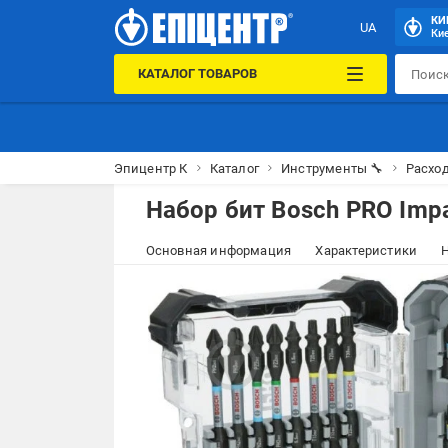
КИ
UA
Кие
КАТАЛОГ ТОВАРОВ
Эпицентр К
Каталог
Инструменты 🔧
Расхо
Набор бит Bosch PRO Imp
Основная информация
Характеристики
Н