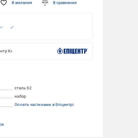
В желания
В сравнение
нтр К»
сталь S2
набор
Оплата частинами в Епіцентрі
ра