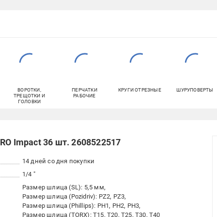
ВОРОТКИ,
ПЕРЧАТКИ
КРУГИ ОТРЕЗНЫЕ
ШУРУПОВЕРТЫ
ТРЕЩОТКИ И
РАБОЧИЕ
ГОЛОВКИ
RO Impact 36 шт. 2608522517
14 дней со дня покупки
1/4 "
Размер шлица (SL): 5,5 мм
Размер шлица (Pozidriv): PZ2, PZ3
Размер шлица (Phillips): PH1, PH2, PH3
Размер шлица (TORX): T15, T20, T25, T30, T40