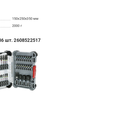
150x250x350 мм
2000 г
36 шт. 2608522517