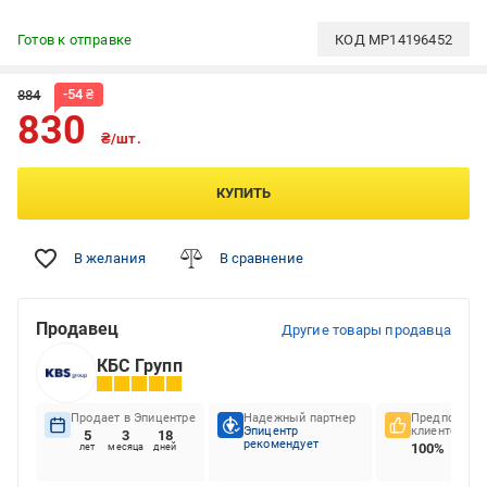
Готов к отправке
КОД
MP14196452
-
54
₴
884
830
₴/шт.
КУПИТЬ
В желания
В сравнение
Продавец
Другие товары продавца
КБС Групп
Продает в Эпицентре
Надежный партнер
Предпочтени
Эпицентр
клиентов
5
3
18
рекомендует
100%
лет
месяца
дней