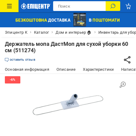
Эпицентр К
Каталог
Дом и интерьер 🏠
Инвентарь для убо
Держатель мопа ДастМоп для сухой уборки 60
см (511274)
оставить отзыв
Основная информация
Описание
Характеристики
Написат