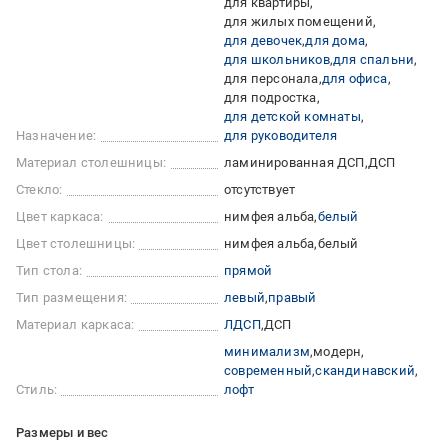
для квартиры
для жилых помещений
для девочек
для дома
для школьников
для спальни
для персонала
для офиса
для подростка
для детской комнаты
Назначение:
для руководителя
Материал столешницы:
ламинированная ДСП
ДСП
Стекло:
отсутствует
Цвет каркаса:
нимфея альба
белый
Цвет столешницы:
нимфея альба
белый
Тип стола:
прямой
Тип размещения:
левый
правый
Материал каркаса:
ЛДСП
ДСП
минимализм
модерн
современный
скандинавский
Стиль:
лофт
Размеры и вес