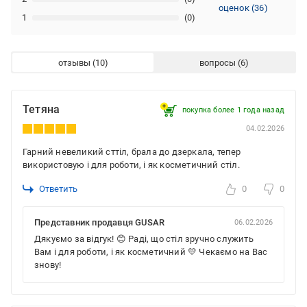
оценок
(
36
)
1
(0)
отзывы
вопросы
Тетяна
покупка более 1 года назад
04.02.2026
Гарний невеликий сттіл, брала до дзеркала, тепер
використовую і для роботи, і як косметичний стіл.
Ответить
0
0
Представник продавця GUSAR
06.02.2026
Дякуємо за відгук! 😊 Раді, що стіл зручно служить
Вам і для роботи, і як косметичний 💛 Чекаємо на Вас
знову!