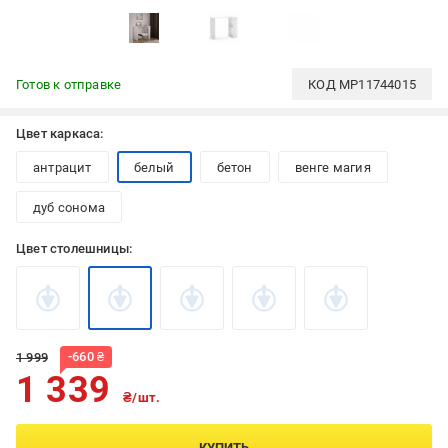
Готов к отправке
КОД
MP11744015
Цвет каркаса:
антрацит
белый
бетон
венге магия
дуб сонома
Цвет столешницы:
-
660
₴
1 999
1 339
₴/шт.
КУПИТЬ