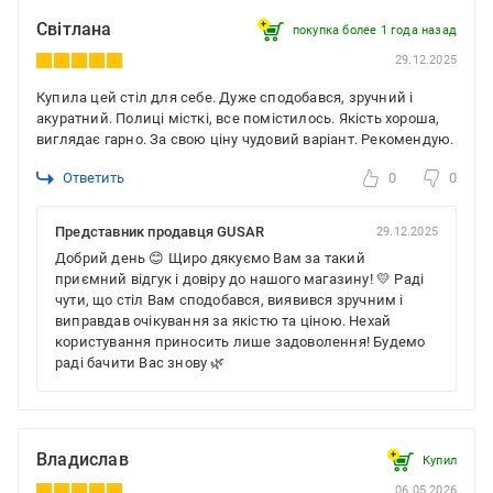
Світлана
покупка более 1 года назад
29.12.2025
Купила цей стіл для себе. Дуже сподобався, зручний і
акуратний. Полиці місткі, все помістилось. Якість хороша,
виглядає гарно. За свою ціну чудовий варіант. Рекомендую.
Ответить
0
0
Представник продавця GUSAR
29.12.2025
Добрий день 😊 Щиро дякуємо Вам за такий
приємний відгук і довіру до нашого магазину! 💛 Раді
чути, що стіл Вам сподобався, виявився зручним і
виправдав очікування за якістю та ціною. Нехай
користування приносить лише задоволення! Будемо
раді бачити Вас знову 🌿
Владислав
Купил
06.05.2026