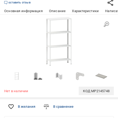
оставить отзыв
Основная информация
Описание
Характеристики
Написат
Нет в наличии
КОД
MP2145748
В желания
В сравнение