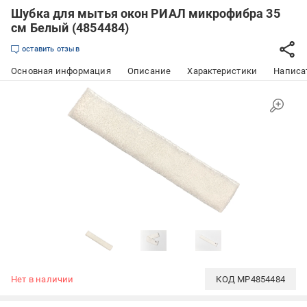
Шубка для мытья окон РИАЛ микрофибра 35
см Белый (4854484)
оставить отзыв
Основная информация
Описание
Характеристики
Написат
Нет в наличии
КОД
MP4854484