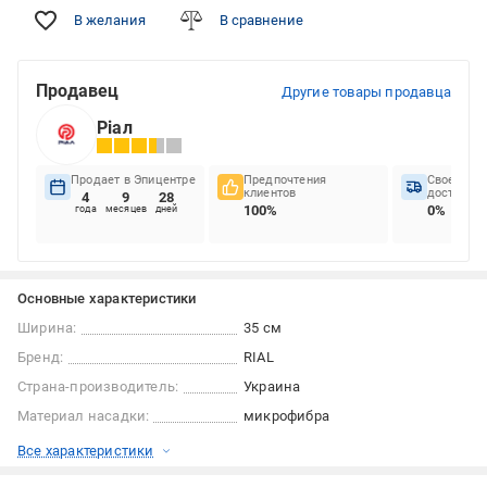
В желания
В сравнение
Продавец
Другие товары продавца
Ріал
Продает в Эпицентре
Предпочтения
Своеврем
клиентов
доставок
4
9
28
100%
0%
года
месяцев
дней
Основные характеристики
Ширина:
35 см
Бренд:
RIAL
Страна-производитель:
Украина
Материал насадки:
микрофибра
Все характеристики