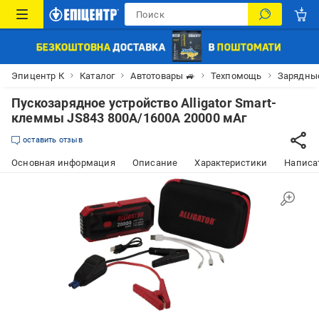
Эпицентр К
Каталог
Автотовары 🚙
Техпомощь
Зарядные
Пускозарядное устройство Alligator Smart-
клеммы JS843 800А/1600А 20000 мАг
оставить отзыв
Основная информация
Описание
Характеристики
Написат