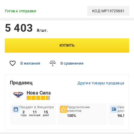
Готов к отправке
КОД
MP19725881
5 403
₴/шт.
КУПИТЬ
В желания
В сравнение
Продавец
Другие товары продавца
Нова Сила
Продает в Эпицентре
Предпочтения
Своеврем
клиентов
доставок
2
11
15
100%
94.54%
года
месяцев
дней