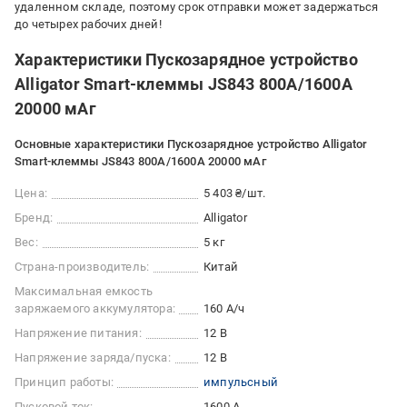
удаленном складе, поэтому срок отправки может задержаться
до четырех рабочих дней!
Характеристики Пускозарядное устройство
Alligator Smart-клеммы JS843 800А/1600А
20000 мАг
Основные характеристики Пускозарядное устройство Alligator
Smart-клеммы JS843 800А/1600А 20000 мАг
Цена:
5 403 ₴/шт.
Бренд:
Alligator
Вес:
5 кг
Страна-производитель:
Китай
Максимальная емкость
заряжаемого аккумулятора:
160 А/ч
Напряжение питания:
12 В
Напряжение заряда/пуска:
12 В
Принцип работы:
импульсный
Пусковой ток:
1600 А