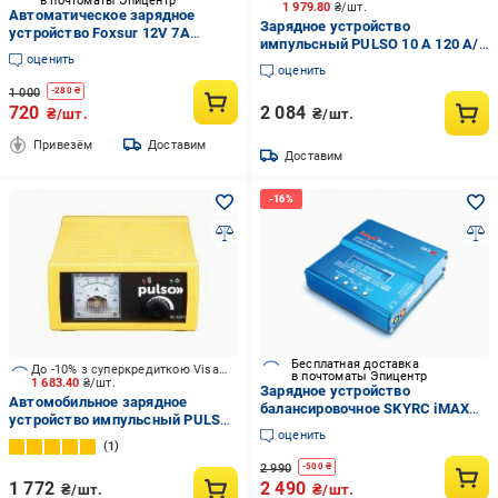
в почтоматы Эпицентр
1 979.80
₴/шт.
Автоматическое зарядное
Зарядное устройство
устройство Foxsur 12V 7A
импульсный PULSO 10 А 120 А/
микропроцессорное под все
оценить
год (BC-40120)
типы аккумуляторов (7A)
оценить
1 000
-
280
₴
720
2 084
₴/шт.
₴/шт.
Привезём
Доставим
Доставим
Бесплатная доставка
До -10% з суперкредиткою Visa Вигода
в почтоматы Эпицентр
1 683.40
₴/шт.
Зарядное устройство
Автомобильное зарядное
балансировочное SKYRC iMAX
устройство импульсный PULSO
B6AC V2 для аккумуляторов Li-
оценить
15 А 150 А/год (BC-12015)
Po/Li-Ion/Li-Fe/NiMH/NiCd 50W
1
6A (001231)
2 990
-
500
₴
1 772
2 490
₴/шт.
₴/шт.