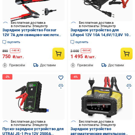
Бесплатная доставка
Бесплатная доставка
в почтоматы Эпицентр
в почтоматы Эпицентр
Зарядное устройство Foxsur
Зарядное устройство для
12V 7A для свинцово-кислотных
Lifepo4 12V 10A 14,6V/12,8V 10A
и LiFePO4 аккумуляторов с
(32692183)
оценить
оценить
функцией восстановления
(001205)
890
2 000
-
140
₴
-
505
₴
750
1 495
₴/шт.
₴/шт.
Привезём
Доставим
Привезём
Доставим
Бесплатная доставка
Бесплатная доставка
в почтоматы Эпицентр
в почтоматы Эпицентр
Пуско-зарядное устройство для
Зарядное устройство
UTRAI JS-1 Pro 12V 2500A
автоматические импульсное