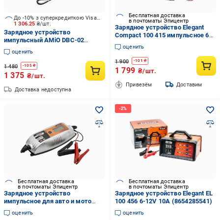
Бесплатная доставка
До -10% з суперкредиткою Visa Вигода
в почтоматы Эпицентр
1 306.25
₴/шт.
Зарядное устройство Elegant
Зарядное устройство
Compact 100 415 импульсное 6-
импульсный AMiO DBC-02
12 V 4 А (224938)
оценить
6V/12V 2 А 160 А/год (02403)
оценить
1 900
-
101
₴
1 480
-
105
₴
1 799
₴/шт.
1 375
₴/шт.
Привезём
Доставим
Доставка недоступна
Бесплатная доставка
Бесплатная доставка
в почтоматы Эпицентр
в почтоматы Эпицентр
Зарядное устройство
Зарядное устройство Elegant EL
импульсное для авто и мото
100 456 6-12V 10А (8654285541)
Elegant Compact 6В/12В 1А/4А
оценить
оценить
(100 405)