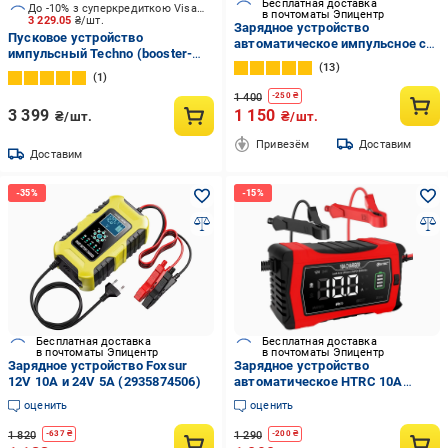
Бесплатная доставка
До -10% з суперкредиткою Visa Вигода
в почтоматы Эпицентр
3 229.05
₴/шт.
Зарядное устройство
Пусковое устройство
автоматическое импульсное с
импульсный Techno (booster-
эффектом восстановления
13
800)
Желтый 9656724
1
1 400
-
250
₴
3 399
1 150
₴/шт.
₴/шт.
Привезём
Доставим
Доставим
Бесплатная доставка
Бесплатная доставка
в почтоматы Эпицентр
в почтоматы Эпицентр
Зарядное устройство Foxsur
Зарядное устройство
12V 10А и 24V 5А (2935874506)
автоматическое HTRC 10A
12V10A /24V5A для гелевых
оценить
оценить
кислотных AGM и LiFePO4
аккумуляторов (000939)
1 820
1 290
-
637
₴
-
200
₴