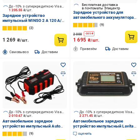
Бесплатная доставка
До -10% з суперкредиткою Visa Вигода
в почтоматы Эпицентр
1 205.55
₴/шт.
Зарядное устройство для
Зарядное устройство
автомобильного аккумулятора
импульсный WINSO 2 А 120 А/
12V 10 A 24 V 5 A
9
год (139700)
автоматическое импульсное с
2
функцией ремонта Желтый
2 000
-
305
₴
(12663875)
1 269
1 695
₴/шт.
₴/шт.
Привезём
Доставим
Cамовывоз
Доставим
До -10% з суперкредиткою Visa Вигода
До -10% з суперкредиткою Visa Вигода
2 010.67
₴/шт.
2 271.45
₴/шт.
Автомобильное зарядное
Автомобильное зарядное
устройство импульсный Auto
устройство импульсный Lavita
Assistance 6-12V (AA-6HF) 6 А
10 А 300 А/год (LA 192230)
9
оценить
120 А/год