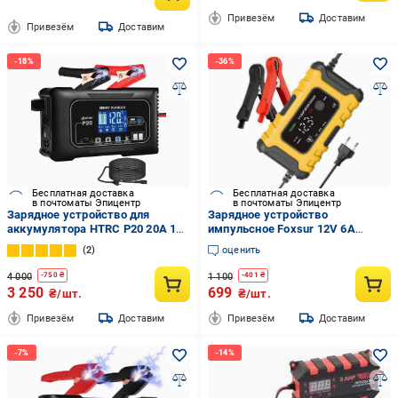
Привезём
Доставим
Привезём
Доставим
Бесплатная доставка
Бесплатная доставка
в почтоматы Эпицентр
в почтоматы Эпицентр
Зарядное устройство для
Зарядное устройство
аккумулятора HTRC P20 20A 12-
импульсное Foxsur 12V 6A
24V Автоматическое (19306400)
(FBC1206D)
2
оценить
4 000
1 100
-
750
₴
-
401
₴
3 250
699
₴/шт.
₴/шт.
Привезём
Доставим
Привезём
Доставим