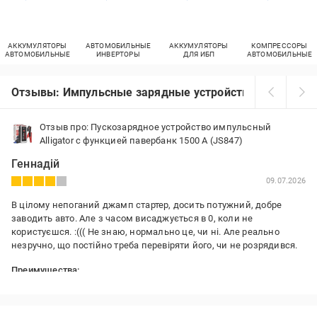
АККУМУЛЯТОРЫ
АВТОМОБИЛЬНЫЕ
АККУМУЛЯТОРЫ
КОМПРЕССОРЫ
АВТОМОБИЛЬНЫЕ
ИНВЕРТОРЫ
ДЛЯ ИБП
АВТОМОБИЛЬНЫЕ
Отзывы: Импульсные зарядные устройства
Отзыв про: Пускозарядное устройство импульсный
Alligator с функцией павербанк 1500 А (JS847)
Геннадій
09.07.2026
В цілому непоганий джамп стартер, досить потужний, добре
заводить авто. Але з часом висаджується в 0, коли не
користуєшся. :((( Не знаю, нормально це, чи ні. Але реально
незручно, що постійно треба перевіряти його, чи не розрядився.
Преимущества:
Потужний, добре заводить авто
Недостатки: