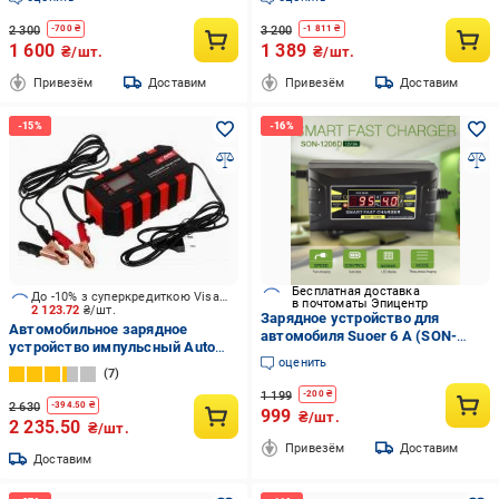
200 А/ч (2497262741)
2 300
3 200
-
700
₴
-
1 811
₴
1 600
1 389
₴/шт.
₴/шт.
Привезём
Доставим
Привезём
Доставим
Бесплатная доставка
До -10% з суперкредиткою Visa Вигода
в почтоматы Эпицентр
2 123.72
₴/шт.
Зарядное устройство для
Автомобильное зарядное
автомобиля Suoer 6 A (SON-
устройство импульсный Auto
1206D)
оценить
Assistance AGM/GEL/SLA 6V-12V
7
10 А 48 А/год
1 199
-
200
₴
2 630
-
394.50
₴
999
₴/шт.
2 235.50
₴/шт.
Привезём
Доставим
Доставим