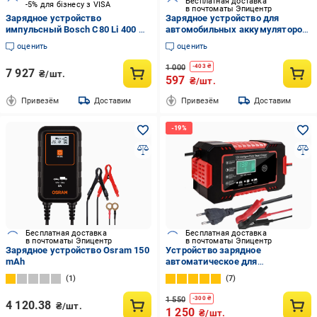
Бесплатная доставка
-5% для бізнесу з VISA
в почтоматы Эпицентр
Зарядное устройство
Зарядное устройство для
импульсный Bosch C80 Li 400 А/
автомобильных аккумуляторов
год (BO 0189921080)
портативное интеллектуальное
оценить
оценить
12V 6A 2-100AH ​​Красный (ZPW-
060-Red)
1 000
-
403
₴
7 927
₴/шт.
597
₴/шт.
Привезём
Доставим
Привезём
Доставим
Бесплатная доставка
Бесплатная доставка
в почтоматы Эпицентр
в почтоматы Эпицентр
Зарядное устройство Osram 150
Устройство зарядное
mAh
автоматическое для
автомобильных аккумуляторов
1
7
(9334414)
1 550
-
300
₴
4 120.38
₴/шт.
1 250
₴/шт.