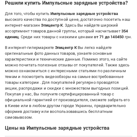
з часом розряджається
Решили купить Импульсные зарядные устройства?
Для того, чтобы купить
Импульсные зарядные устройства
высокого качества по доступной цене, достаточно посетить наш
интернет-магазин
Эпицентр К
. Здесь Вы найдете широкий
ассортимент товаров данной группы, который насчитывает
354
единиц
. Среди них товары с низкими ценами
от 71 до 140450
грн.
В интернет-гипермаркете
Эпицентр К
Вы легко найдете
оригинальные фото данных товаров, узнаете основные
характеристики и технические данные. Помимо этого, на сайте
можно почитать полезные отзывы от покупателей. Также здесь
можно ознакомиться с интересными статьями по различным
темам и посмотреть видеообзоры на самые востребованные
товары категории
. Для покупателей регулярно проводятся
акции, распродажи и скидки с множеством выгодных позиций.
Покупая у нас, Вы получите сертифицированный товар с
официальной гарантией от производителя, сможете забрать его
в Киеве или в любом другом городе Украины, предварительно
оформив доставку или воспользовавшись бесплатным
самовывозом.
Цены на Импульсные зарядные устройства