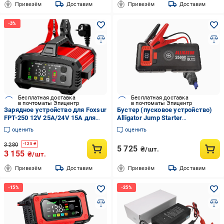
Привезём
Доставим
Привезём
Доставим
Бесплатная доставка
Бесплатная доставка
в почтоматы Эпицентр
в почтоматы Эпицентр
Зарядное устройство для Foxsur
Бустер (пусковое устройство)
FPT-250 12V 25A/24V 15A для
Alligator Jump Starter
легковых и грузовых авто
1500A/2500A 25800mAh со
оценить
оценить
бустер (id_25283)
Smart-клемами и беспроводной
зарядкой
3 280
-
125
₴
5 725
₴/шт.
3 155
₴/шт.
Привезём
Доставим
Привезём
Доставим