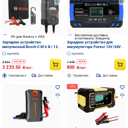
Бесплатная доставка
-5% для бізнесу з VISA
в почтоматы Эпицентр
Зарядное устройство
Зарядное устройство для
импульсный Bosch C30 6 В / 12 В
аккумулятора Foxsur 12V/24V
3,8 А (0189911030)
8А (2326995649)
оценить
оценить
3 864
1 200
-
630.50
₴
-
400
₴
3 233.50
800
₴/шт.
₴/шт.
Cамовывоз
Доставим
Привезём
Доставим