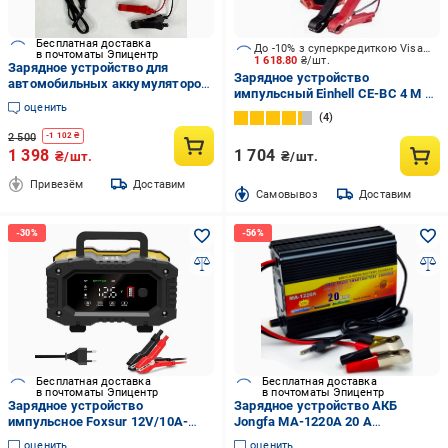
Бесплатная доставка
До -10% з суперкредиткою Visa Вигода
в почтоматы Эпицентр
1 618.80
₴/шт.
Зарядное устройство для
Зарядное устройство
автомобильных аккумуляторов
импульсный Einhell CE-BC 4 M 4
ACID AGM GEL LiFePO
оценить
А 120 А/год (1002225)
импульсный интеллектуальный
4
6-12V 10A 4-200AH (BJC-612)
2 500
-
1 102
₴
1 398
1 704
₴/шт.
₴/шт.
Привезём
Доставим
Cамовывоз
Доставим
Бесплатная доставка
Бесплатная доставка
в почтоматы Эпицентр
в почтоматы Эпицентр
Зарядное устройство
Зарядное устройство АКБ
импульсное Foxsur 12V/10A-
Jongfa MA-1220A 20 А
24V/5A FPT-100 десульфатор 6-
(10443613)
оценить
оценить