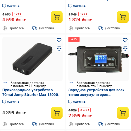
(20204635)
для аккумулятора Foxsur FPT-
оценить
оценить
100 12V-10A/24V-5A (id_25281)
4 690
1 949
-
100
₴
-
125
₴
4 590
1 824
₴/шт.
₴/шт.
Привезём
Доставим
Привезём
Доставим
Бесплатная доставка
Бесплатная доставка
в почтоматы Эпицентр
в почтоматы Эпицентр
Пускозарядное устройство
Зарядное устройство для всех
70mai Jump Strarter Max 18000
типов аккумуляторов
mAh (Midrive PS06)
LiFePo4+AGM HTRC 20 Aмпер
оценить
оценить
4 929
-
2 030
₴
4 399
₴/шт.
2 899
₴/шт.
Привезём
Доставим
Привезём
Доставим