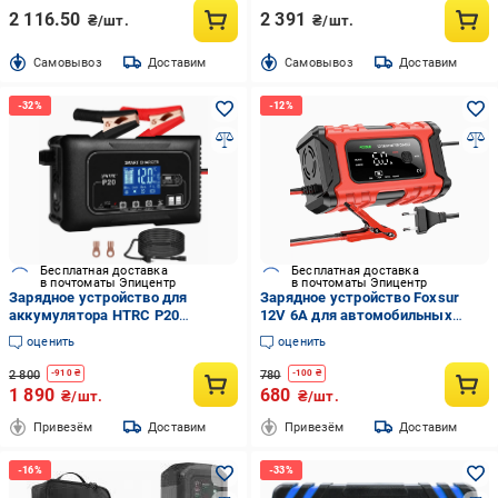
2 116.50
2 391
₴/шт.
₴/шт.
Cамовывоз
Доставим
Cамовывоз
Доставим
Бесплатная доставка
Бесплатная доставка
в почтоматы Эпицентр
в почтоматы Эпицентр
Зарядное устройство для
Зарядное устройство Foxsur
аккумулятора HTRC P20
12V 6A для автомобильных
12V/24V 20A smart charger
свинцово-кислотных
оценить
оценить
(2800831643)
аккумуляторов с функцией
восстановления (001210)
2 800
780
-
910
₴
-
100
₴
1 890
680
₴/шт.
₴/шт.
Привезём
Доставим
Привезём
Доставим