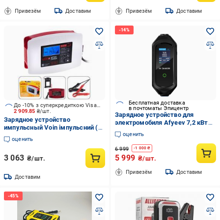
Привезём
Доставим
Привезём
Доставим
Бесплатная доставка
До -10% з суперкредиткою Visa Вигода
в почтоматы Эпицентр
2 909.85
₴/шт.
Зарядное устройство для
Зарядное устройство
электромобиля Afyeev 7,2 кВт
импульсный Voin імпульсний (3-
32A 1-фаза Type 2 WI-FI APP
оценить
150AHR/LCD) 150 А/год (VL-157
оценить
(10))
6 999
-
1 000
₴
3 063
5 999
₴/шт.
₴/шт.
Привезём
Доставим
Доставим