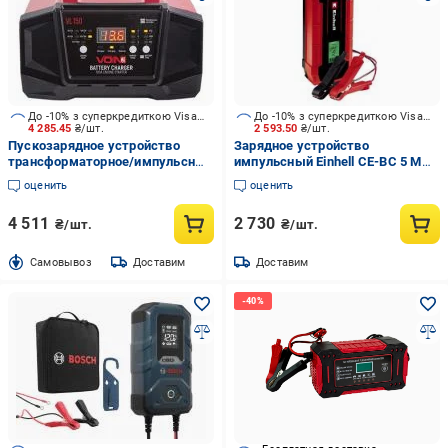
До -10% з суперкредиткою Visa Вигода
До -10% з суперкредиткою Visa Вигода
4 285.45
₴/шт.
2 593.50
₴/шт.
Пускозарядное устройство
Зарядное устройство
трансформаторное/импульсный
импульсный Einhell CE-BC 5 M
Voin 15 А 180 А/год (VL-150 (2))
LiFePO4 5 А 120 А/год (1002251)
оценить
оценить
4 511
2 730
₴/шт.
₴/шт.
Cамовывоз
Доставим
Доставим