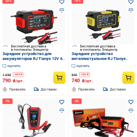
Бесплатная доставка
Бесплатная доставка
в почтоматы Эпицентр
в почтоматы Эпицентр
Зарядное устройство для
Зарядное устройство
аккумуляторов RJ Tianye 12V 6A
интеллектуальное RJ Tianye
(2408261)
12V6 A для гелевых кислотных
оценить
оценить
AGM и VRLA аккумуляторов
Yellow (000932)
1 090
840
-
300
₴
-
100
₴
790
740
₴/шт.
₴/шт.
Привезём
Доставим
Привезём
Доставим