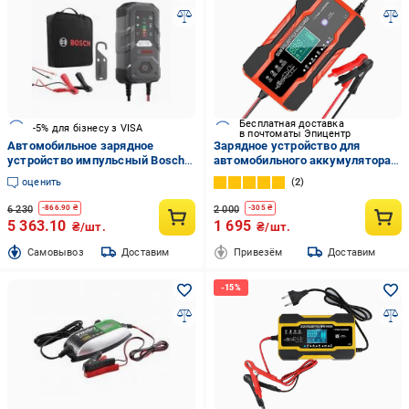
Бесплатная доставка
-5% для бізнесу з VISA
в почтоматы Эпицентр
Автомобильное зарядное
Зарядное устройство для
устройство импульсный Bosch
автомобильного аккумулятора
C70 10 А 300 А/год (0189911070)
12V 10 A 24 V 5 A
оценить
2
автоматическое импульсное с
функцией ремонта Красный
6 230
2 000
-
866.90
₴
-
305
₴
(15268426)
5 363.10
1 695
₴/шт.
₴/шт.
Cамовывоз
Доставим
Привезём
Доставим