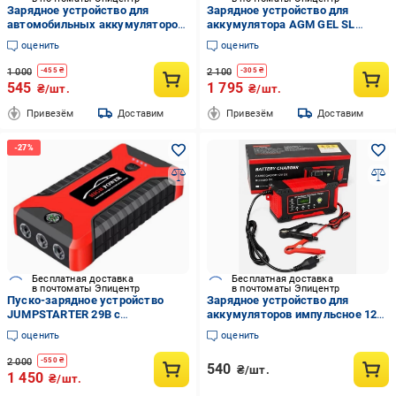
Зарядное устройство для
Зарядное устройство для
автомобильных аккумуляторов
аккумулятора AGM GEL SL
6A 4-100AH ​​12V автоматический
LiFePO4 HTRC P10 10A 12 24V
оценить
оценить
импульсный Желтый (PCBL-50-
(33822684)
Yellow)
1 000
2 100
-
455
₴
-
305
₴
545
1 795
₴/шт.
₴/шт.
Привезём
Доставим
Привезём
Доставим
Бесплатная доставка
Бесплатная доставка
в почтоматы Эпицентр
в почтоматы Эпицентр
Пуско-зарядное устройство
Зарядное устройство для
JUMPSTARTER 29B с
аккумуляторов импульсное 12V
компрессором 99800 mAh
6A
оценить
оценить
300/600А (2099342055)
2 000
-
550
₴
540
₴/шт.
1 450
₴/шт.