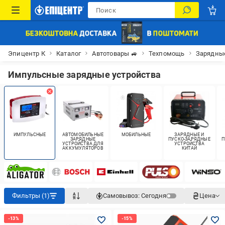
Эпицентр К
Каталог
Автотовары 🚙
Техпомощь
Зарядные
Импульсные зарядные устройства
ИМПУЛЬСНЫЕ
АВТОМОБИЛЬНЫЕ
МОБИЛЬНЫЕ
ЗАРЯДНЫЕ И
ЗАРЯДНЫЕ
ПУСКО-ЗАРЯДНЫЕ
П
УСТРОЙСТВА ДЛЯ
УСТРОЙСТВА
АККУМУЛЯТОРОВ
КИТАЙ
Фильтры (1)
Самовывоз:
Сегодня
Цена