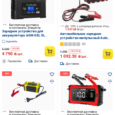
Бесплатная доставка
До -10% з суперкредиткою Visa Вигода
в почтоматы Эпицентр
1 037.68
₴/шт.
Зарядное устройство для
Автомобильное зарядное
аккумулятора AGM GEL SL
устройство импульсный Auto
LiFePO4 HTRC P35 35A 12 24V
оценить
Assistance AGM/GEL/SLA 6V-12V
(33822535)
1
3 А
5 200
-
410
₴
1 285
-
192.70
₴
4 790
₴/шт.
1 092.30
₴/шт.
Привезём
Доставим
Доставим
Бесплатная доставка
Бесплатная доставка
в почтоматы Эпицентр
в почтоматы Эпицентр