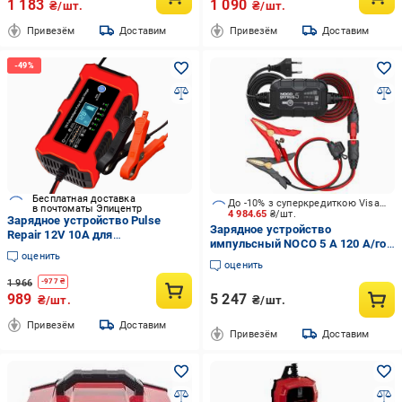
1 183
1 090
₴/шт.
₴/шт.
Привезём
Доставим
Привезём
Доставим
Бесплатная доставка
До -10% з суперкредиткою Visa Вигода
в почтоматы Эпицентр
4 984.65
₴/шт.
Зарядное устройство Pulse
Зарядное устройство
Repair 12V 10A для
импульсный NOCO 5 А 120 А/год
автомобильных батарей с
оценить
(GENIUS5EU)
интеллектуальным
оценить
управлением (2104618845)
1 966
-
977
₴
989
5 247
₴/шт.
₴/шт.
Привезём
Доставим
Привезём
Доставим