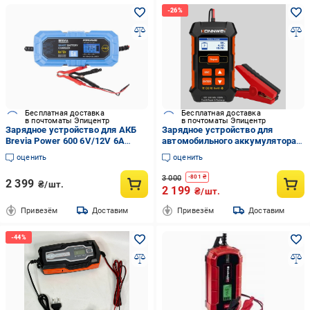
Бесплатная доставка
Бесплатная доставка
в почтоматы Эпицентр
в почтоматы Эпицентр
Зарядное устройство для АКБ
Зарядное устройство для
Brevia Power 600 6V/12V 6A
автомобильного аккумулятора
(20600EP)
автоматическое импульсное
оценить
оценить
KONNWEI KW520
3 000
-
801
₴
2 399
₴/шт.
2 199
₴/шт.
Привезём
Доставим
Привезём
Доставим