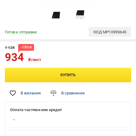
Готов к отправке
КОД
MP10995645
-
190
₴
1 124
934
₴/лист
КУПИТЬ
В желания
В сравнение
Оплата частями или кредит