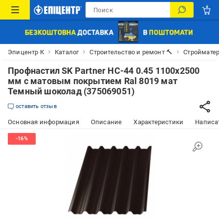
Эпицентр К
Каталог
Строительство и ремонт 🔨
Строймате
Профнастил SK Partner НС-44 0.45 1100х2500
мм с матовым покрытием Ral 8019 мат
Темный шоколад (375069051)
оставить отзыв
Основная информация
Описание
Характеристики
Написат