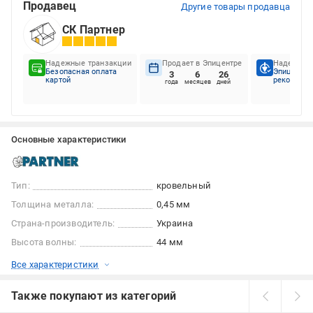
Продавец
Другие товары продавца
СК Партнер
Надежные транзакции
Продает в Эпицентре
Надежный
Безопасная оплата
Эпицентр
3
6
26
картой
рекоменду
года
месяцев
дней
Основные характеристики
Тип:
кровельный
Толщина металла:
0,45 мм
Страна-производитель:
Украина
Высота волны:
44 мм
Все характеристики
Также покупают из категорий