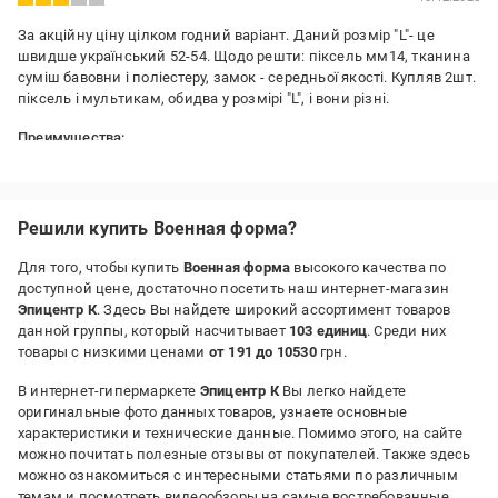
За акційну ціну цілком годний варіант. Даний розмір "L"- це
швидше український 52-54. Щодо решти: піксель мм14, тканина
суміш бавовни і поліестеру, замок - середньої якості. Купляв 2шт.
піксель і мультикам, обидва у розмірі "L", і вони різні.
Преимущества:
Ціна/якість
Решили купить Военная форма?
Для того, чтобы купить
Военная форма
высокого качества по
доступной цене, достаточно посетить наш интернет-магазин
Эпицентр К
. Здесь Вы найдете широкий ассортимент товаров
данной группы, который насчитывает
103 единиц
. Среди них
товары с низкими ценами
от 191 до 10530
грн.
В интернет-гипермаркете
Эпицентр К
Вы легко найдете
оригинальные фото данных товаров, узнаете основные
характеристики и технические данные. Помимо этого, на сайте
можно почитать полезные отзывы от покупателей. Также здесь
можно ознакомиться с интересными статьями по различным
темам и посмотреть видеообзоры на самые востребованные