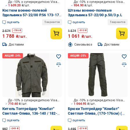
До -10% з суперкредиткою Visa Вигода
До -10% з суперкредиткою Visa Вигода
1 609.20
₴/шт.
954.90
₴/шт.
Костюм военно-полевой
Штаны военно-полевые
Эдельвика 57-22/00 Р.56 173-179
Эдельвика 57-22/00 р.50/3 р.L
см р.XL
оценить
оценить
5 вариантов
5 вариантов
2 574
1 574
-
786
₴
-
513
₴
1 788
1 061
₴/шт.
₴/шт.
Доставим
Cамовывоз
Доставим
До -10% з суперкредиткою Visa Вигода
До -10% з суперкредиткою Visa Вигода
710.60
₴/шт.
1 064.95
₴/шт.
Китель Топтрейдер "Комбат"
Брюки Топтрейдер "Комбат"
Светлая-Олива, 136-140 / 182-
Светлая-Олива, (170-176см) (
188cм р.4XL
52-54р) р.L
оценить
оценить
997
1 495
-
249
₴
-
374
₴