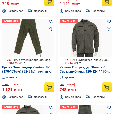
748
1 121
₴/шт.
₴/шт.
Cамовывоз
Доставим
Cамовывоз
Доставим
До -10% з суперкредиткою Visa Вигода
До -10% з суперкредиткою Visa Вигода
1 064.95
₴/шт.
710.60
₴/шт.
Брюки Топтрейдер Комбат ВК
Китель Топтрейдер "Комбат"
(170-176см) (52-54р) темная -
Светлая-Олива, 120-124 / 170-
олива р.L
176cм р.XXL
оценить
оценить
1 495
997
-
374
₴
-
249
₴
1 121
748
₴/шт.
₴/шт.
Cамовывоз
Доставим
Cамовывоз
Доставим