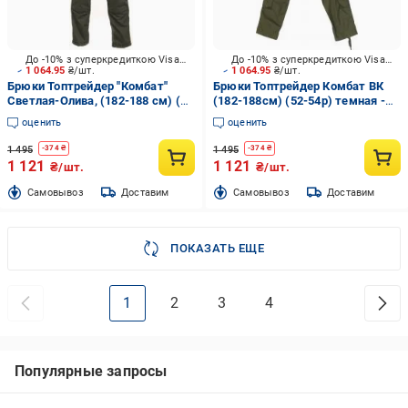
До -10% з суперкредиткою Visa Вигода
До -10% з суперкредиткою Visa Вигода
1 064.95
₴/шт.
1 064.95
₴/шт.
Брюки Топтрейдер "Комбат"
Брюки Топтрейдер Комбат ВК
Светлая-Олива, (182-188 см) (
(182-188см) (52-54р) темная -
44-46р) р.S
олива р.L
оценить
оценить
1 495
1 495
-
374
₴
-
374
₴
1 121
1 121
₴/шт.
₴/шт.
Cамовывоз
Доставим
Cамовывоз
Доставим
ПОКАЗАТЬ ЕЩЕ
1
2
3
4
Популярные запросы