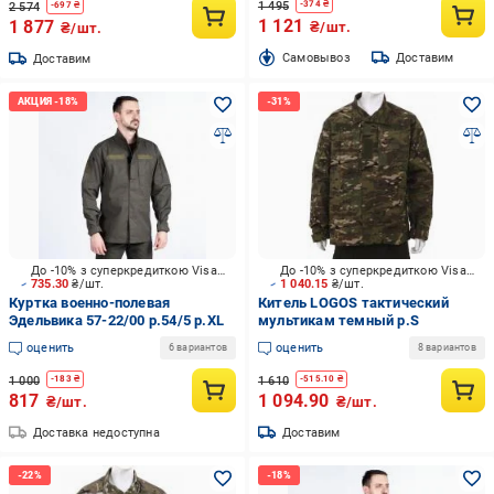
1 495
-
374
₴
2 574
-
697
₴
1 121
1 877
₴/шт.
₴/шт.
Cамовывоз
Доставим
Доставим
До -10% з суперкредиткою Visa Вигода
До -10% з суперкредиткою Visa Вигода
735.30
₴/шт.
1 040.15
₴/шт.
Куртка военно-полевая
Китель LOGOS тактический
Эдельвика 57-22/00 р.54/5 р.XL
мультикам темный р.S
оценить
оценить
6 вариантов
8 вариантов
1 000
1 610
-
183
₴
-
515.10
₴
817
1 094.90
₴/шт.
₴/шт.
Доставка недоступна
Доставим