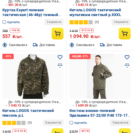
До -10% з суперкредиткою Visa Вигода
До -10% з суперкредиткою Visa Вигода
501.30
₴/шт.
1 040.15
₴/шт.
Куртка Expert полевая
Китель LOGOS тактический
тактическая (46-48р) темный
мультикам светлый р.XXXL
койот р.M
оценить
1
3 варианта
3 варианта
700
1 610
-
143
₴
-
515.10
₴
557
1 094.90
₴/шт.
₴/шт.
Cамовывоз
Доставим
Cамовывоз
Доставим
До -10% з суперкредиткою Visa Вигода
До -10% з суперкредиткою Visa Вигода
1 040.15
₴/шт.
1 689.30
₴/шт.
Китель LOGOS тактический
Костюм военно-полевой
пиксель р.L
Эдельвика 57-22/00 Р.48 173-179
см р.M
1
оценить
8 вариантов
5 вариантов
1 610
2 574
-
515.10
₴
-
697
₴