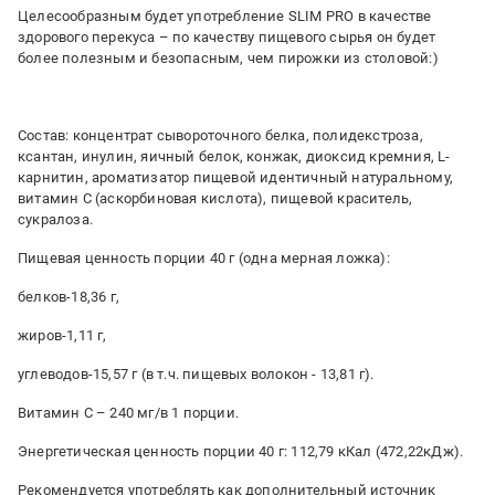
Целесообразным будет употребление SLIM PRO в качестве
здорового перекуса – по качеству пищевого сырья он будет
более полезным и безопасным, чем пирожки из столовой:)
Состав: концентрат сывороточного белка, полидекстроза,
ксантан, инулин, яичный белок, конжак, диоксид кремния, L-
карнитин, ароматизатор пищевой идентичный натуральному,
витамин С (аскорбиновая кислота), пищевой краситель,
сукралоза.
Пищевая ценность порции 40 г (одна мерная ложка):
белков-18,36 г,
жиров-1,11 г,
углеводов-15,57 г (в т.ч. пищевых волокон - 13,81 г).
Витамин С – 240 мг/в 1 порции.
Энергетическая ценность порции 40 г: 112,79 кКал (472,22кДж).
Рекомендуется употреблять как дополнительный источник