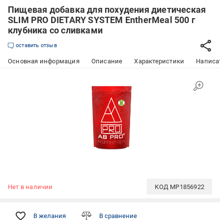
Пищевая добавка для похудения диетическая
SLIM PRO DIETARY SYSTEM EntherMeal 500 г
клубника со сливками
оставить отзыв
Основная информация
Описание
Характеристики
Написат
Нет в наличии
КОД
MP1856922
В желания
В сравнение