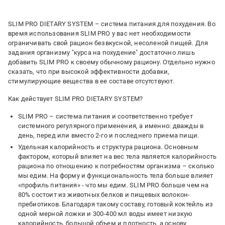
SLIM PRO DIETARY SYSTEM – система питания для похудения. Во
время использования SLIM PRO у вас нет необходимости
ограничивать свой рацион безвкусной, несоленой пищей. Для
задания организму "курса на похудение" достаточно лишь
добавить SLIM PRO к своему обычному рациону. Отдельно нужно
сказать, что при высокой эффективности добавки,
стимулирующие вещества в ее составе отсутствуют.
Как действует SLIM PRO DIETARY SYSTEM?
SLIM PRO – система питания и соответственно требует
системного регулярного применения, а именно: дважды в
день, перед или вместо 2-го и последнего приема пищи.
Удельная калорийность и структура рациона. Основным
фактором, который влияет на вес тела является калорийность
рациона по отношению к потребностям организма – сколько
мы едим. На форму и функциональность тела больше влияет
«профиль питания» - что мы едим. SLIM PRO больше чем на
80% состоит из животных белков и пищевых волокон-
пребиотиков. Благодаря такому составу, готовый коктейль из
одной мерной ложки и 300-400 мл воды имеет низкую
калорийность, большой объем и плотность, а основу